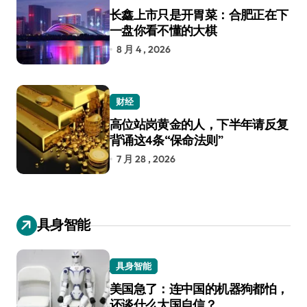
长鑫上市只是开胃菜：合肥正在下
一盘你看不懂的大棋
8 月 4 , 2026
财经
高位站岗黄金的人，下半年请反复
背诵这4条“保命法则”
7 月 28 , 2026
具身智能
具身智能
美国急了：连中国的机器狗都怕，
还谈什么大国自信？