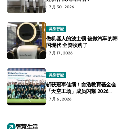
7 月 30 , 2026
具身智能
做机器人的波士顿 被做汽车的韩
国现代 全资收购了
7 月 17 , 2026
具身智能
斩获冠军佳绩！俞浩教育基金会
「天空工场」成员闪耀 2026
RoboCup 机器人世界杯
7 月 6 , 2026
智慧生活