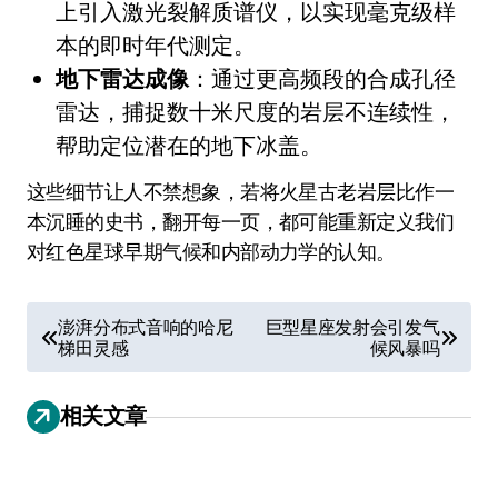
上引入激光裂解质谱仪，以实现毫克级样
本的即时年代测定。
地下雷达成像
：通过更高频段的合成孔径
雷达，捕捉数十米尺度的岩层不连续性，
帮助定位潜在的地下冰盖。
这些细节让人不禁想象，若将火星古老岩层比作一
本沉睡的史书，翻开每一页，都可能重新定义我们
对红色星球早期气候和内部动力学的认知。
文
澎湃分布式音响的哈尼
巨型星座发射会引发气
梯田灵感
候风暴吗
章
导
相关文章
航