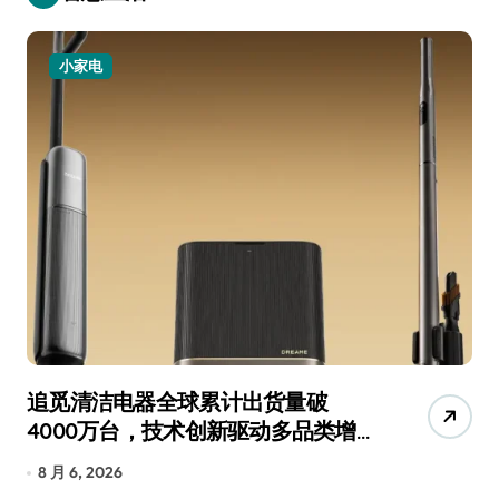
小家电
追觅清洁电器全球累计出货量破
从
4000万台，技术创新驱动多品类增
R
长
8 月 6, 2026
8