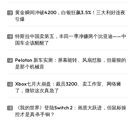
黄金瞬间冲破4200，白银狂飙3.5%！三大利好连夜
引爆
特斯拉中国卖第五，丰田一季净赚两个比亚迪——中
国车企该醒醒了
Peloton 新车实测：屏幕能转、风扇怼脸，但最狠的
是那个机械音
Xbox七月大崩盘：裁员3200、卖工作室、网络瘫
了，微软这次真急了
《我的世界》登陆Switch 2：画质大跃进，但鼠标操
控才是真·杀手锏？