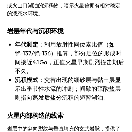
或火山口湖泊的沉积物，暗示火星曾拥有相对稳定
的液态水环境。
岩层年代与沉积环境
年代测定
：利用放射性同位素比值（如
铯-137/铯-136）推算，部分层位的形成时
间接近4.1 Ga，正值火星早期剧烈撞击期后
不久。
沉积模式
：交替出现的细砂层与黏土层显
示出季节性水流的冲刷；间歇的硫酸盐层
则指向蒸发后盐分沉积的短暂湖泊。
火星内部构造的线索
岩层中的斜向裂纹与垂直填充的玄武岩脉，提供了