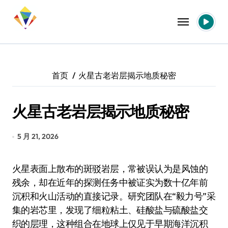
跳
转
到
内
容
首页
火星古老岩层揭示地质秘密
火星古老岩层揭示地质秘密
5 月 21, 2026
火星表面上散布的斑驳岩层，常被误认为是风蚀的
残余，却在近年的探测任务中被证实为数十亿年前
沉积和火山活动的直接记录。研究团队在“毅力号”采
集的岩芯里，发现了细粒粘土、硅酸盐与硫酸盐交
织的层理，这种组合在地球上仅见于早期海洋沉积