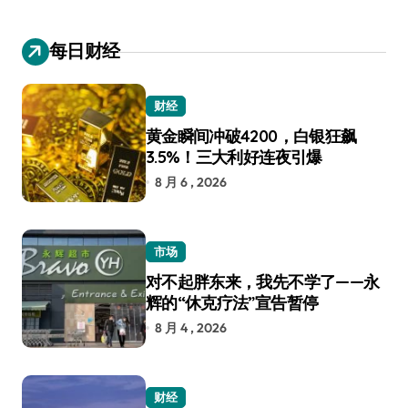
每日财经
财经
黄金瞬间冲破4200，白银狂飙
3.5%！三大利好连夜引爆
8 月 6 , 2026
市场
对不起胖东来，我先不学了——永
辉的“休克疗法”宣告暂停
8 月 4 , 2026
财经