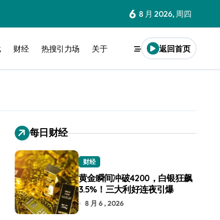
6
8 月 2026, 周四
戏
财经
热搜引力场
关于
返回首页
每日财经
财经
黄金瞬间冲破4200，白银狂飙
3.5%！三大利好连夜引爆
8 月 6 , 2026