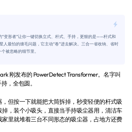
是不送主机，你领不领？
！老司机教你3招真·快充
主怒了：车内不是广告屏！
的“变形者”让你一键切换立式、杆式、手持，更狠的是——杆式和
错真的会后悔吗？
星人最怕的缠毛问题，它主动“卷”进去解决。三合一省收纳、省时
一个被忽略的细节里。
TFS的终极对决
冰箱，你中招了吗？
测，值不值得冲？
手持，全包圆。
Mini LED全球话语权
“休克疗法”宣告暂停
器，但按一下就能把大筒拆掉，秒变轻便的杆式吸
拔掉，装个小吸头，直接当手持吸尘器用，清洁车
开箱”，一边探测射线一边光伏发电
我家里就堆着三台不同形态的吸尘器，占地方还费
准版逼近4800