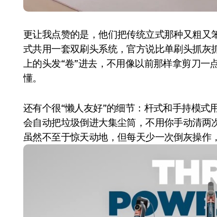
更让我点赞的是，他们把传统立式那种又粗又
式共用一套双刷头系统，官方说比单刷头抓灰
上的头发“卷”进去，不用像以前那样拿剪刀一
懂。
还有个很“懒人友好”的细节：杆式和手持模式
会自动把垃圾倒进大集尘筒，不用你手动清两次
电视
虽然不至于惊天动地，但每天少一次倒灰操作