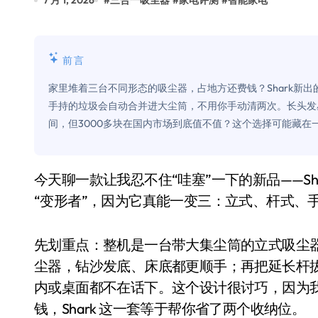
7 月 1, 2026
#
三合一吸尘器
#
家电评测
#
智能家电
Xbox 25岁生日送壁纸送徽章，就
别再用汽车USB给MacBook充电了
前言
花钱买宝马，启动先看蜘蛛侠？”车
家里堆着三台不同形态的吸尘器，占地方还费钱？Shark新出
Windows 11家庭版和专业版，选
手持的垃圾会自动合并进大尘筒，不用你手动清两次。长头发
间，但3000多块在国内市场到底值不值？这个选择可能藏在
你的U盘格式对了吗？详解exFAT和N
维修店最怕的“作死”操作：把手机塞
今天聊一款让我忍不住“哇塞”一下的新品——Shark 刚发布的 PowerDetect Transformer。名字叫
轻到忽略不计 大疆Mini 2S内录实
“变形者”，因为它真能一变三：立式、杆式、
从“卖电视”到“定规则”：海信拿下RGB-
对不起胖东来，我先不学了——永辉的
先划重点：整机是一台带大集尘筒的立式吸尘
尘器，钻沙发底、床底都更顺手；再把延长杆
国际首次！中国钙钛矿探测器太空“
内或桌面都不在话下。这个设计很讨巧，因为
小米涨价！K90跳上3099，小米17标
钱，Shark 这一套等于帮你省了两个收纳位。