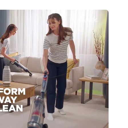
盘你看不懂的大棋
就做错了
GBA SP，情怀拉满
盘党也能“以盘换数”了？
避坑+种草
Bose却学不会？一文讲透
保姆级教程，有手就会！
0万台，技术创新驱动多品类增长