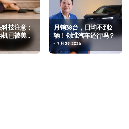
头科技注意：
月销38台，日均不到2
地机已被美国
辆！创维汽车还行吗？
略武器”
7 月 29, 2026