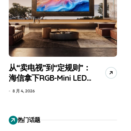
从“卖电视”到“定规则”：
海信拿下RGB-Mini LED
全球话语权
为
8 月 4, 2026
7
热门话题