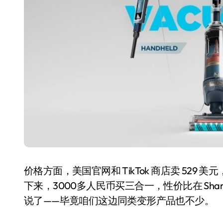
从电视一哥到声学霸主，
TCL用一套‘完整体系’砸
开了回音壁的顶级牌桌
7 月 27, 2026
价格方面，美国官网和 TikTok 商店卖 529
下来，3000多人民币买三合一，性价比在 Sh
说了——毕竟咱们这边同类变形产品也不少。