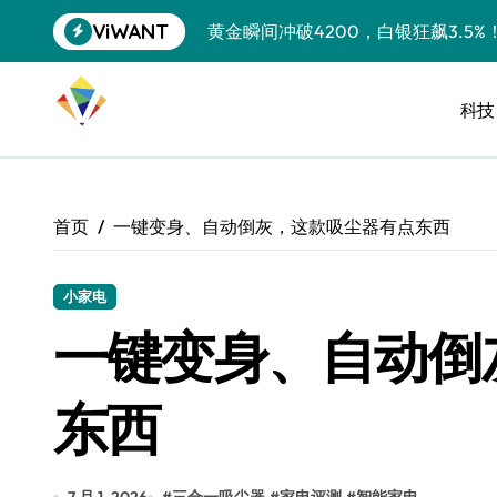
跳
ViWANT
黄金瞬间冲破4200，白银狂飙3.5
转
到
特斯拉中国卖第五，丰田一季净赚两
内
容
科技
Peloton 新车实测：屏幕能转、
Xbox七月大崩盘：裁员3200、
《我的世界》登陆Switch 2：画质
首页
一键变身、自动倒灰，这款吸尘器有点东西
谷歌DeepMind创始人辞去CEO，但
全球最小U盘，容量却碾压iPhone 
小家电
一键变身、自动倒
400层堆叠、性能翻倍 三星把最新存
召回X9、合作大众遇冷、高端梦碎：
东西
比Model 3便宜？不，比Model 3有
550亿美金！沙特把EA买了，但背了