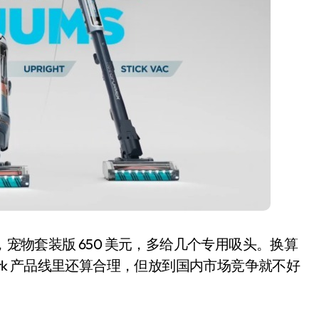
追觅清洁电器全球累计出
货量破4000万台，技术
创新驱动多品类增长
8 月 6, 2026
 美元，宠物套装版 650 美元，多给几个专用吸头。换算
ark 产品线里还算合理，但放到国内市场竞争就不好