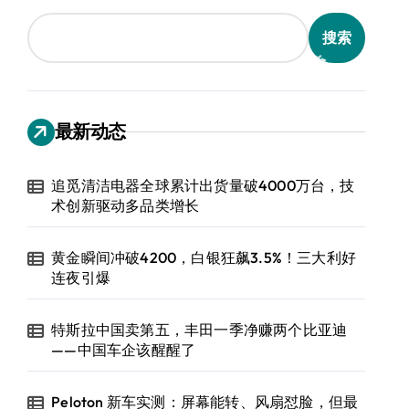
搜索
最新动态
追觅清洁电器全球累计出货量破4000万台，技
术创新驱动多品类增长
黄金瞬间冲破4200，白银狂飙3.5%！三大利好
连夜引爆
特斯拉中国卖第五，丰田一季净赚两个比亚迪
——中国车企该醒醒了
Peloton 新车实测：屏幕能转、风扇怼脸，但最