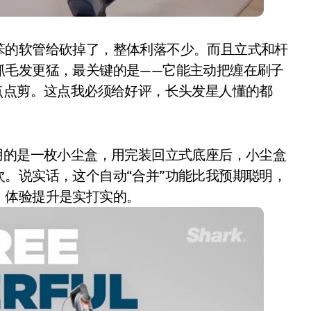
笨的软管给砍掉了，整体利落不少。而且立式和杆
抓毛发更猛，最关键的是——它能主动把缠在刷子
点点剪。这点我必须给好评，长头发星人懂的都
用的是一枚小尘盒，用完装回立式底座后，小尘盒
。说实话，这个自动“合并”功能比我预期聪明，
小家电
，体验提升是实打实的。