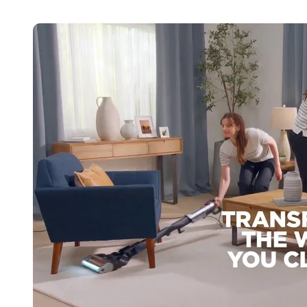
长鑫上市只是开胃菜：合肥正在下一
耳机低音像白开水？90%的人第一步
复古玩家狂喜：Anbernic第三次复刻
Xbox 360 游戏终于要登 PC，光
AirTag 新版到底香不香？一篇帮你
苹果三星偷偷在用的“无感切换”，索尼
Apple Watch 表盘还能这么玩？
追觅清洁电器全球累计出货量破400