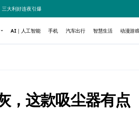
%！三大利好连夜引爆
个比亚迪——中国车企该醒醒了
AI｜人工智能
手机
汽车出行
智慧生活
动漫游
风扇怼脸，但最狠的是那个机械音
卖工作室、网络瘫了，微软这次真急了
大跃进，但鼠标操控才是真·杀手锏？
继续“垂帘听政”？
17顶配？闪迪这波操作太狠了
灰，这款吸尘器有点
储技术给了AI
小鹏的“多事之夏”
面儿——试驾雷克萨斯ES 500e
200亿的债