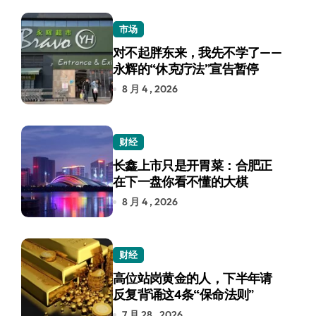
市场
对不起胖东来，我先不学了——
永辉的“休克疗法”宣告暂停
8 月 4 , 2026
财经
长鑫上市只是开胃菜：合肥正
在下一盘你看不懂的大棋
8 月 4 , 2026
财经
高位站岗黄金的人，下半年请
反复背诵这4条“保命法则”
7 月 28 , 2026