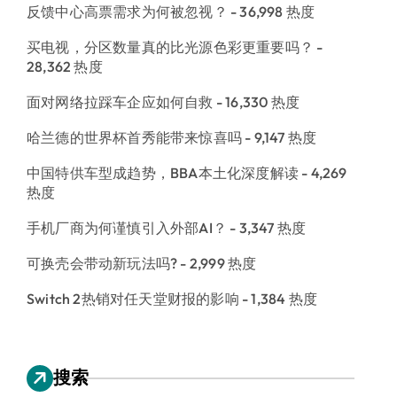
反馈中心高票需求为何被忽视？
- 36,998 热度
买电视，分区数量真的比光源色彩更重要吗？
-
28,362 热度
面对网络拉踩车企应如何自救
- 16,330 热度
哈兰德的世界杯首秀能带来惊喜吗
- 9,147 热度
中国特供车型成趋势，BBA本土化深度解读
- 4,269
热度
手机厂商为何谨慎引入外部AI？
- 3,347 热度
可换壳会带动新玩法吗?
- 2,999 热度
Switch 2热销对任天堂财报的影响
- 1,384 热度
搜索