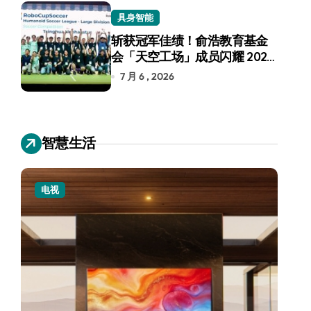
具身智能
斩获冠军佳绩！俞浩教育基金
会「天空工场」成员闪耀 2026
RoboCup 机器人世界杯
7 月 6 , 2026
智慧生活
电视