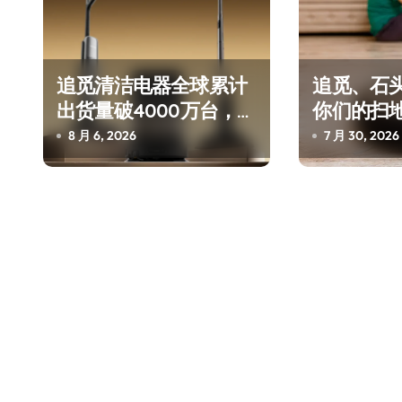
追觅清洁电器全球累计
追觅、石
出货量破4000万台，技
你们的扫
术创新驱动多品类增长
认定为“战
8 月 6, 2026
7 月 30, 2026