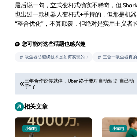
最后说一句，立式变杆式确实不稀奇，但 Shark
也出过一款机器人变杆式+手持的，但那是机器人
“整合优化”，不算颠覆，但绝对是实用主义者
您可能对这些话题也感兴趣
吸尘器防缠绕技术是如何实现的
三合一吸尘器真的
文
三年合作说停就停，Uber 终于要对自动驾驶“自己动
手”了
章
导
相关文章
航
小家电
小家电