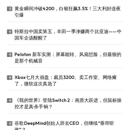
黄金瞬间冲破4200，白银狂飙3.5%！三大利好连夜
引爆
特斯拉中国卖第五，丰田一季净赚两个比亚迪——中
国车企该醒醒了
Peloton 新车实测：屏幕能转、风扇怼脸，但最狠的
是那个机械音
Xbox七月大崩盘：裁员3200、卖工作室、网络瘫
了，微软这次真急了
《我的世界》登陆Switch 2：画质大跃进，但鼠标操
控才是真·杀手锏？
谷歌DeepMind创始人辞去CEO，但继续“垂帘听
政”？