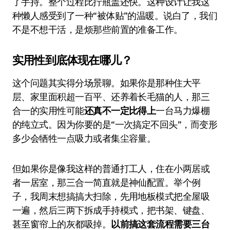
了手持。整个过程比拧瓶盖还快。这种设计让我这
种懒人感受到了一种“被体贴”的温暖。说白了，我们
不是不想干活，是烦那些前置的准备工作。
实用性到底体现在哪儿？
这个问题其实得分场景聊。如果你是那种住大平
层、家里面积超一百平、还养着长毛猫的人，那三
合一的实用性可能
还真不一定比得上
一台马力爆棚
的纯立式。因为你要的是“一次搞定不回头”，而变形
多少会牺牲一点吸力或者集尘容量。
但如果你是像我这样的普通打工人，住在小两居或
者一居室，那三合一简直就是神仙配置。举个例
子，我周末想搞搞大扫除，先用地板模式把全屋吸
一遍，然后三两下拆成手持模式，把书架、键盘、
甚至窗帘上的灰都吸掉。
以前搞这套流程需要三台