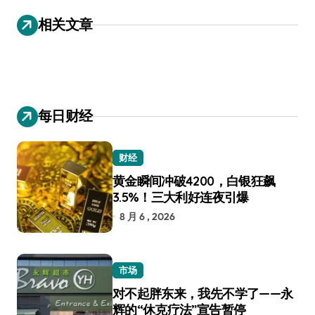
导
相关文章
航
每日财经
财经
黄金瞬间冲破4200，白银狂飙
3.5%！三大利好连夜引爆
8 月 6 , 2026
市场
对不起胖东来，我先不学了——永
辉的“休克疗法”宣告暂停