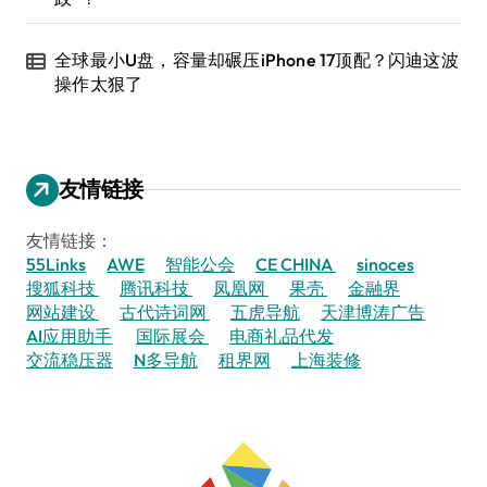
全球最小U盘，容量却碾压iPhone 17顶配？闪迪这波
操作太狠了
友情链接
友情链接：
55Links
AWE
智能公会
CE CHINA
sinoces
搜狐科技
腾讯科技
凤凰网
果壳
金融界
网站建设
古代诗词网
五虎导航
天津博涛广告
AI应用助手
国际展会
电商礼品代发
交流稳压器
N多导航
租界网
上海装修