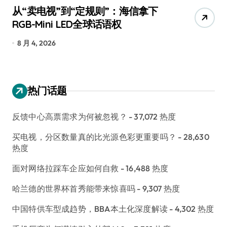
从“卖电视”到“定规则”：海信拿下
追
RGB-Mini LED全球话语权
已
8 月 4, 2026
7
热门话题
反馈中心高票需求为何被忽视？
- 37,072 热度
买电视，分区数量真的比光源色彩更重要吗？
- 28,630
热度
面对网络拉踩车企应如何自救
- 16,488 热度
哈兰德的世界杯首秀能带来惊喜吗
- 9,307 热度
中国特供车型成趋势，BBA本土化深度解读
- 4,302 热度