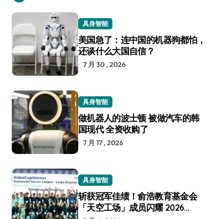
具身智能
美国急了：连中国的机器狗都怕，
还谈什么大国自信？
7 月 30 , 2026
具身智能
做机器人的波士顿 被做汽车的韩
国现代 全资收购了
7 月 17 , 2026
具身智能
斩获冠军佳绩！俞浩教育基金会
「天空工场」成员闪耀 2026
RoboCup 机器人世界杯