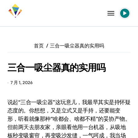
跳
转
到
内
容
首页
三合一吸尘器真的实用吗
三合一吸尘器真的实用吗
7 月 1, 2026
说起“三合一吸尘器”这玩意儿，我最早其实是持怀疑
态度的。你想想，又是立式又是手持，还要能变
形，听着就像那种“啥都会、啥都不精”的妥协产物。
但前两天去朋友家，亲眼看他用一台机器，从吸地
板秒变吸窗帘，再变吸沙发缝，一气呵成，我当场