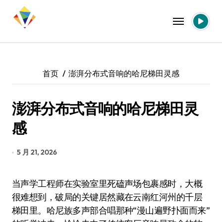
跳
转
到
内
容
首页
澎湃分布式音响的哈尼梯田灵感
澎湃分布式音响的哈尼梯田灵
感
5 月 21, 2026
当声学工程师在实验室里死磕声场包裹感时，大概
很难想到，破局的关键居然藏在云南红河州的千层
梯田里。哈尼族多声部合唱那种“漫山遍野扑面而来”