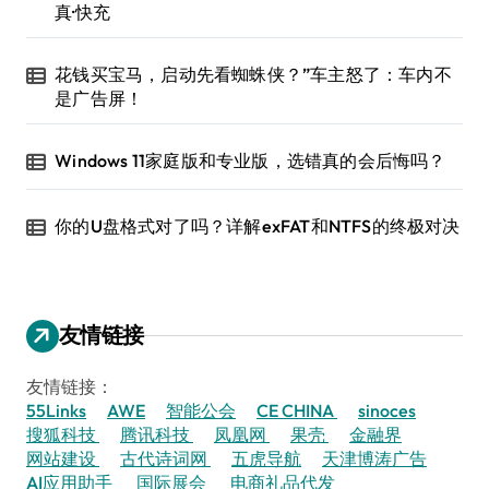
真·快充
花钱买宝马，启动先看蜘蛛侠？”车主怒了：车内不
是广告屏！
Windows 11家庭版和专业版，选错真的会后悔吗？
你的U盘格式对了吗？详解exFAT和NTFS的终极对决
友情链接
友情链接：
55Links
AWE
智能公会
CE CHINA
sinoces
搜狐科技
腾讯科技
凤凰网
果壳
金融界
网站建设
古代诗词网
五虎导航
天津博涛广告
AI应用助手
国际展会
电商礼品代发