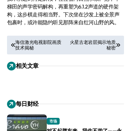
梯田的声学密码解构，再重塑为6.1.2声道的硬件架
构，这步棋走得相当野。下次坐在沙发上被全景声
包裹时，或许能隐约听见那阵来自红河山野的风。
文
海信激光电视影院画质
火星古老岩层揭示地质
技术揭秘
秘密
章
导
相关文章
航
每日财经
市场
对不起胖东来，我先不学了——永