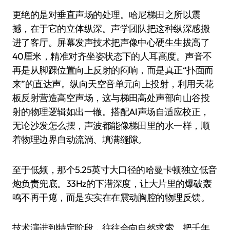
更绝的是对垂直声场的处理。哈尼梯田之所以震
撼，在于它的立体纵深。声学团队把这种纵深感搬
进了客厅。屏幕发声技术把声像中心硬生生拔高了
40厘米，精准对齐坐姿状态下的人耳高度。声音不
再是从脚踝位置向上反射的闷响，而是真正“扑面而
来”的直达声。纵向天空音单元向上投射，利用天花
板反射营造高空声场，这与梯田高处声部向山谷投
射的物理逻辑如出一辙。搭配AI声场自适应校正，
无论沙发怎么摆，声波都能像梯田里的水一样，顺
着物理边界自动流淌、填满缝隙。
至于低频，那个5.25英寸大口径的哈曼卡顿独立低音
炮负责兜底。33Hz的下潜深度，让大片里的爆破轰
鸣不再干瘪，而是实实在在震动胸腔的物理反馈。
技术演进到特定阶段，往往会向自然求索。把千年