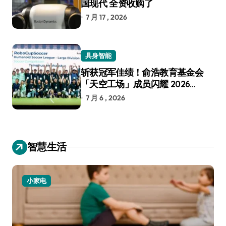
国现代 全资收购了
7 月 17 , 2026
具身智能
斩获冠军佳绩！俞浩教育基金会
「天空工场」成员闪耀 2026
RoboCup 机器人世界杯
7 月 6 , 2026
智慧生活
小家电