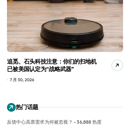
追觅、石头科技注意：你们的扫地机
月
已被美国认定为“战略武器”
还
7 月 30, 2026
7
热门话题
反馈中心高票需求为何被忽视？
- 36,888 热度