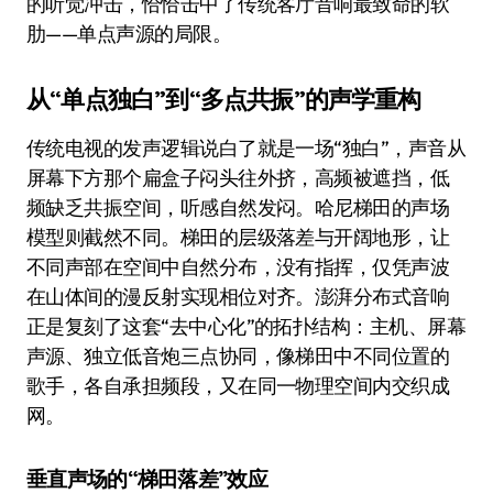
的听觉冲击，恰恰击中了传统客厅音响最致命的软
肋——单点声源的局限。
从“单点独白”到“多点共振”的声学重构
传统电视的发声逻辑说白了就是一场“独白”，声音从
屏幕下方那个扁盒子闷头往外挤，高频被遮挡，低
频缺乏共振空间，听感自然发闷。哈尼梯田的声场
模型则截然不同。梯田的层级落差与开阔地形，让
不同声部在空间中自然分布，没有指挥，仅凭声波
在山体间的漫反射实现相位对齐。澎湃分布式音响
正是复刻了这套“去中心化”的拓扑结构：主机、屏幕
声源、独立低音炮三点协同，像梯田中不同位置的
歌手，各自承担频段，又在同一物理空间内交织成
网。
垂直声场的“梯田落差”效应