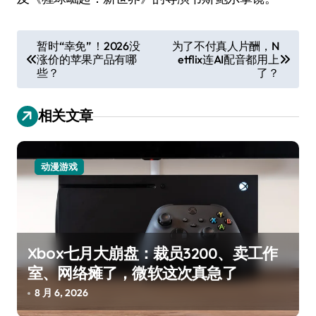
文
暂时“幸免” ！2026没
为了不付真人片酬，N
涨价的苹果产品有哪
etflix连AI配音都用上
章
些？
了？
导
航
相关文章
动漫游戏
Xbox七月大崩盘：裁员3200、卖工作
室、网络瘫了，微软这次真急了
8 月 6, 2026