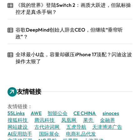
《我的世界》登陆Switch 2：画质大跃进，但鼠标操
控才是真·杀手锏？
谷歌DeepMind创始人辞去CEO，但继续“垂帘听
政”？
全球最小U盘，容量却碾压iPhone 17顶配？闪迪这波
操作太狠了
友情链接
友情链接：
55Links
AWE
智能公会
CE CHINA
sinoces
搜狐科技
腾讯科技
凤凰网
果壳
金融界
网站建设
古代诗词网
五虎导航
天津博涛广告
AI应用助手
国际展会
电商礼品代发