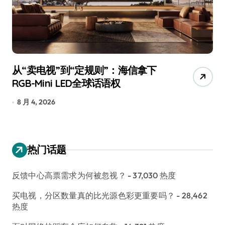
从“卖电视”到“定规则”：海信拿下
追
RGB-Mini LED全球话语权
已
8 月 4, 2026
7
热门话题
反馈中心高票需求为何被忽视？
- 37,030 热度
买电视，分区数量真的比光源色彩更重要吗？
- 28,462
热度