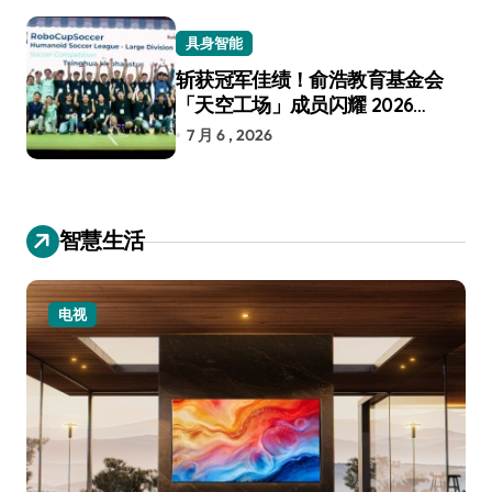
具身智能
斩获冠军佳绩！俞浩教育基金会
「天空工场」成员闪耀 2026
RoboCup 机器人世界杯
7 月 6 , 2026
智慧生活
电视