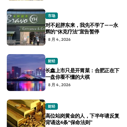
市场
对不起胖东来，我先不学了——永
辉的“休克疗法”宣告暂停
8 月 4 , 2026
财经
长鑫上市只是开胃菜：合肥正在下
一盘你看不懂的大棋
8 月 4 , 2026
财经
高位站岗黄金的人，下半年请反复
背诵这4条“保命法则”