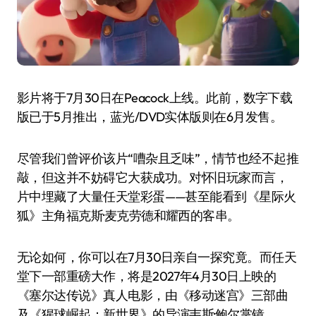
影片将于7月30日在Peacock上线。此前，数字下载
版已于5月推出，蓝光/DVD实体版则在6月发售。
尽管我们曾评价该片“嘈杂且乏味”，情节也经不起推
敲，但这并不妨碍它大获成功。对怀旧玩家而言，
片中埋藏了大量任天堂彩蛋——甚至能看到《星际火
狐》主角福克斯·麦克劳德和耀西的客串。
无论如何，你可以在7月30日亲自一探究竟。而任天
堂下一部重磅大作，将是2027年4月30日上映的
《塞尔达传说》真人电影，由《移动迷宫》三部曲
及《猩球崛起：新世界》的导演韦斯·鲍尔掌镜。