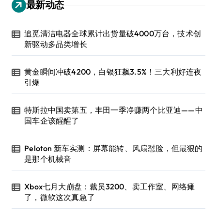
最新动态
追觅清洁电器全球累计出货量破4000万台，技术创
新驱动多品类增长
黄金瞬间冲破4200，白银狂飙3.5%！三大利好连夜
引爆
特斯拉中国卖第五，丰田一季净赚两个比亚迪——中
国车企该醒醒了
Peloton 新车实测：屏幕能转、风扇怼脸，但最狠的
是那个机械音
Xbox七月大崩盘：裁员3200、卖工作室、网络瘫
了，微软这次真急了