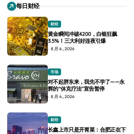
每日财经
财经
黄金瞬间冲破4200，白银狂飙
3.5%！三大利好连夜引爆
8 月 6 , 2026
市场
对不起胖东来，我先不学了——永
辉的“休克疗法”宣告暂停
8 月 4 , 2026
财经
长鑫上市只是开胃菜：合肥正在下