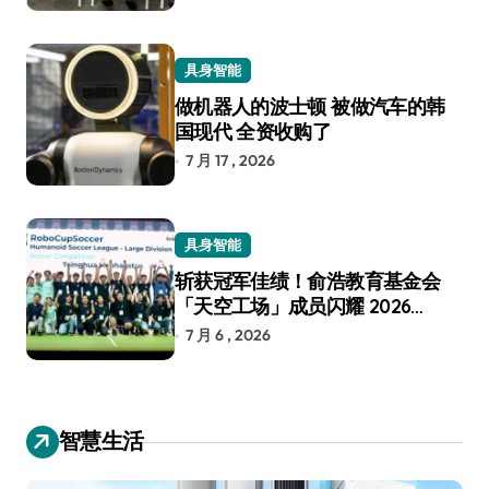
具身智能
做机器人的波士顿 被做汽车的韩
国现代 全资收购了
7 月 17 , 2026
具身智能
斩获冠军佳绩！俞浩教育基金会
「天空工场」成员闪耀 2026
RoboCup 机器人世界杯
7 月 6 , 2026
智慧生活