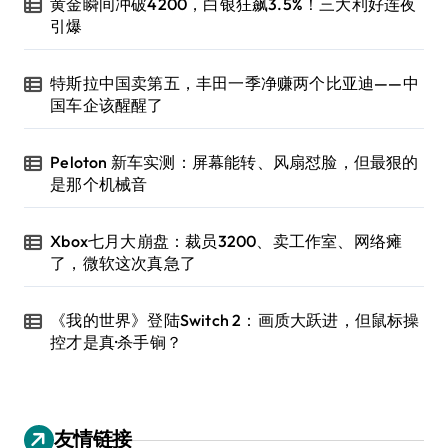
黄金瞬间冲破4200，白银狂飙3.5%！三大利好连夜
引爆
特斯拉中国卖第五，丰田一季净赚两个比亚迪——中
国车企该醒醒了
Peloton 新车实测：屏幕能转、风扇怼脸，但最狠的
是那个机械音
Xbox七月大崩盘：裁员3200、卖工作室、网络瘫
了，微软这次真急了
《我的世界》登陆Switch 2：画质大跃进，但鼠标操
控才是真·杀手锏？
友情链接