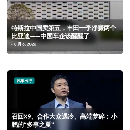
特斯拉中国卖第五，丰田一季净赚两个
比亚迪——中国车企该醒醒了
8 月 6, 2026
汽车出行
召回X9、合作大众遇冷、高端梦碎：小
鹏的“多事之夏”