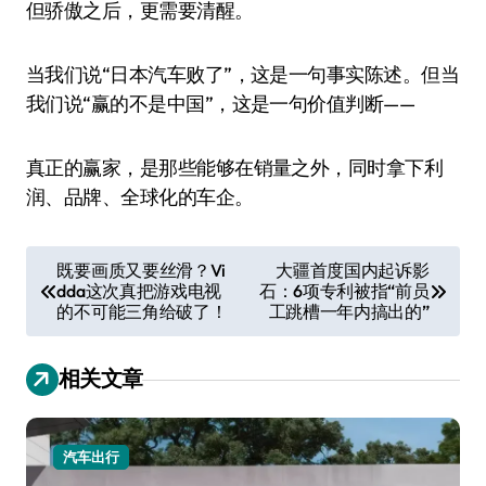
但骄傲之后，更需要清醒。
当我们说“日本汽车败了”，这是一句事实陈述。但当
我们说“赢的不是中国”，这是一句价值判断——
真正的赢家，是那些能够在销量之外，同时拿下利
润、品牌、全球化的车企。
文
既要画质又要丝滑？Vi
大疆首度国内起诉影
dda这次真把游戏电视
石：6项专利被指“前员
章
的不可能三角给破了！
工跳槽一年内搞出的”
导
航
相关文章
汽车出行