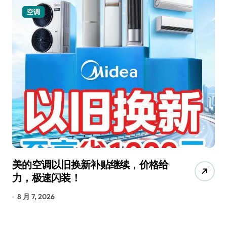
空调
美的空调以旧换新补贴继续，价格给
追
力，极速闪装！
4
长
8 月 7, 2026
8