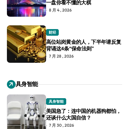
一盘你看不懂的大棋
8 月 4 , 2026
财经
高位站岗黄金的人，下半年请反复
背诵这4条“保命法则”
7 月 28 , 2026
具身智能
具身智能
美国急了：连中国的机器狗都怕，
还谈什么大国自信？
7 月 30 , 2026