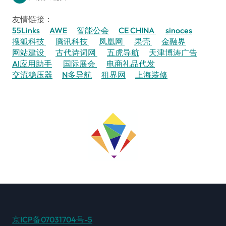
友情链接：
55Links
AWE
智能公会
CE CHINA
sinoces
搜狐科技
腾讯科技
凤凰网
果壳
金融界
网站建设
古代诗词网
五虎导航
天津博涛广告
AI应用助手
国际展会
电商礼品代发
交流稳压器
N多导航
租界网
上海装修
京ICP备07031704号-5