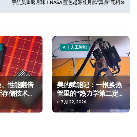
宇航员重返月球！NASA 蓝色起源登月舱“真身”亮相
AI｜人工智能
叠、性能翻倍
美的赋能记：一根换热
新存储技术给
管里的“热力学第二定
律”
7 月 22, 2026