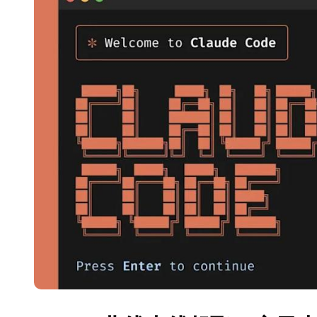
长鑫上市只是开胃菜：合肥正在下一
耳机低音像白开水？90%的人第一步
复古玩家狂喜：Anbernic第三次复刻
Xbox 360 游戏终于要登 PC，光
AirTag 新版到底香不香？一篇帮你
苹果三星偷偷在用的“无感切换”，索尼
Apple Watch 表盘还能这么玩？
追觅清洁电器全球累计出货量破400