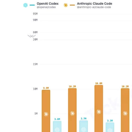
从电视一哥到声学霸主，
TCL用一套‘完整体系’砸
开了回音壁的顶级牌桌
7 月 27, 2026