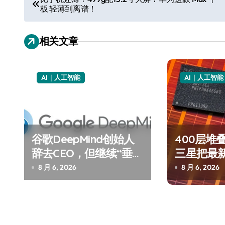
板 轻薄到离谱！
章
导
相关文章
航
AI｜人工智能
AI｜人工智能
谷歌DeepMind创始人
400层堆
辞去CEO，但继续“垂帘
三星把最
听政”？
了AI
8 月 6, 2026
8 月 6, 2026