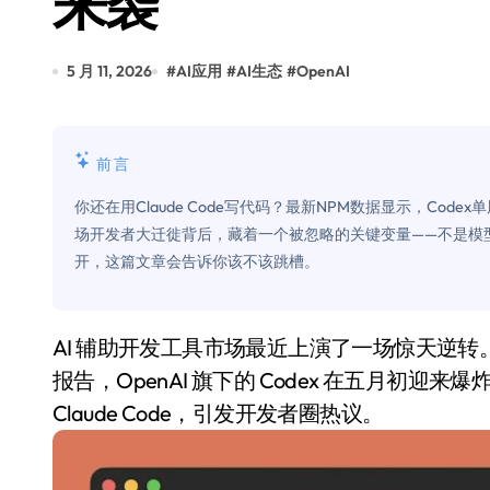
来袭
Xbox 25岁生日送壁纸送徽章，就
别再用汽车USB给MacBook充电了
5 月 11, 2026
#
AI应用
#
AI生态
#
OpenAI
花钱买宝马，启动先看蜘蛛侠？”车
Windows 11家庭版和专业版，选
前言
你的U盘格式对了吗？详解exFAT和N
你还在用Claude Code写代码？最新NPM数据显示，Codex单
场开发者大迁徙背后，藏着一个被忽略的关键变量——不是模
维修店最怕的“作死”操作：把手机塞
开，这篇文章会告诉你该不该跳槽。
轻到忽略不计 大疆Mini 2S内录实
从“卖电视”到“定规则”：海信拿下RGB-
AI 辅助开发工具市场最近上演了一场惊天逆转。根据数据平台 TickerTrends 的最新 NPM 下载量
对不起胖东来，我先不学了——永辉的
报告，OpenAI 旗下的 Codex 在五月初迎来爆
Claude Code，引发开发者圈热议。
国际首次！中国钙钛矿探测器太空“
小米涨价！K90跳上3099，小米17标