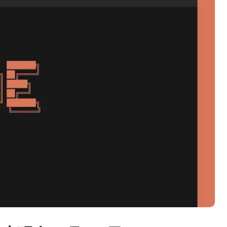
盘你看不懂的大棋
就做错了
GBA SP，情怀拉满
盘党也能“以盘换数”了？
避坑+种草
Bose却学不会？一文讲透
保姆级教程，有手就会！
0万台，技术创新驱动多品类增长