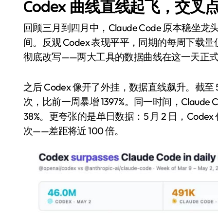
Codex 曲线直线起飞，交叉点出
回顾三月到四月中，Claude Code 原本稳坐龙头
间。反观 Codex 表现平平，同期的每周下载量仅 3
彻底改写——两大工具的数据曲线在这一天正
之后 Codex 像开了外挂，数据直线飙升。截至 5 
次，比前一周暴增 1397%。同一时间，Claude
38%。更夸张的是单日数据：5 月 2 日，Codex 创下 
次——差距将近 100 倍。
电视