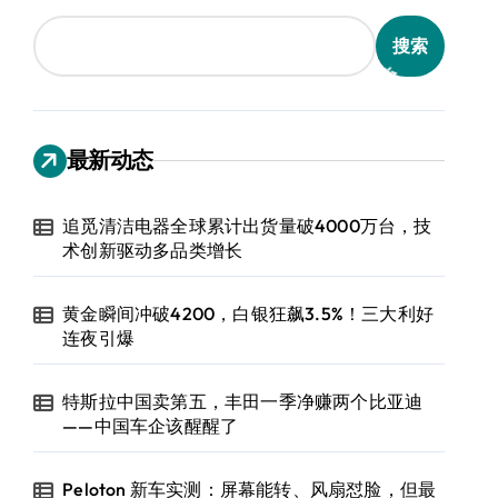
搜索
最新动态
追觅清洁电器全球累计出货量破4000万台，技
术创新驱动多品类增长
黄金瞬间冲破4200，白银狂飙3.5%！三大利好
连夜引爆
特斯拉中国卖第五，丰田一季净赚两个比亚迪
——中国车企该醒醒了
Peloton 新车实测：屏幕能转、风扇怼脸，但最