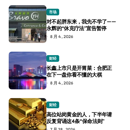
市场
对不起胖东来，我先不学了——
永辉的“休克疗法”宣告暂停
8 月 4 , 2026
财经
长鑫上市只是开胃菜：合肥正
在下一盘你看不懂的大棋
8 月 4 , 2026
财经
高位站岗黄金的人，下半年请
反复背诵这4条“保命法则”
7 月 28 , 2026