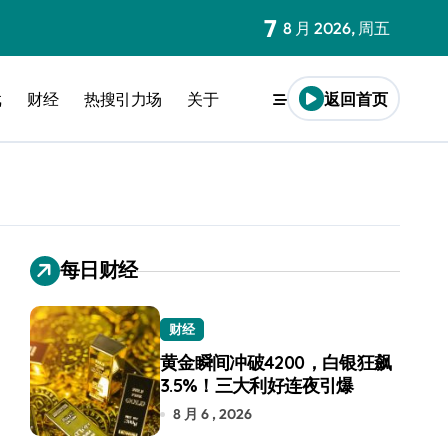
7
8 月 2026, 周五
戏
财经
热搜引力场
关于
返回首页
每日财经
财经
黄金瞬间冲破4200，白银狂飙
3.5%！三大利好连夜引爆
8 月 6 , 2026