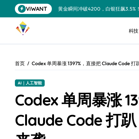
跳
ViWANT
黄金瞬间冲破4200，白银狂飙3.5
转
到
特斯拉中国卖第五，丰田一季净赚两
内
容
科技
Peloton 新车实测：屏幕能转、
Xbox七月大崩盘：裁员3200、
《我的世界》登陆Switch 2：画质
首页
Codex 单周暴涨 1397%，直接把 Claude Co
谷歌DeepMind创始人辞去CEO，但
全球最小U盘，容量却碾压iPhone 
AI｜人工智能
Codex 单周暴涨 
400层堆叠、性能翻倍 三星把最新存
召回X9、合作大众遇冷、高端梦碎：
Claude Code
比Model 3便宜？不，比Model 3有
550亿美金！沙特把EA买了，但背了