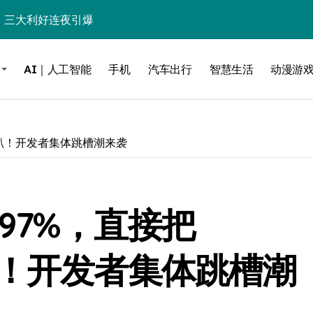
%！三大利好连夜引爆
个比亚迪——中国车企该醒醒了
AI｜人工智能
手机
汽车出行
智慧生活
动漫游
风扇怼脸，但最狠的是那个机械音
卖工作室、网络瘫了，微软这次真急了
大跃进，但鼠标操控才是真·杀手锏？
de 打趴！开发者集体跳槽潮来袭
继续“垂帘听政”？
17顶配？闪迪这波操作太狠了
1397%，直接把
储技术给了AI
小鹏的“多事之夏”
 打趴！开发者集体跳槽潮
面儿——试驾雷克萨斯ES 500e
200亿的债