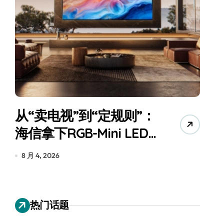
从“卖电视”到“定规则”：
海信拿下RGB-Mini LED
全球话语权
为
8 月 4, 2026
7
热门话题