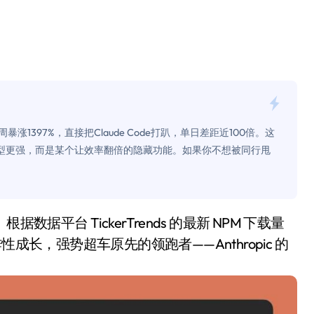
是不送主机，你领不领？
！老司机教你3招真·快充
主怒了：车内不是广告屏！
错真的会后悔吗？
TFS的终极对决
周暴涨1397%，直接把Claude Code打趴，单日差距近100倍。这
型更强，而是某个让效率翻倍的隐藏功能。如果你不想被同行甩
冰箱，你中招了吗？
测，值不值得冲？
Mini LED全球话语权
“休克疗法”宣告暂停
炸性成长，强势超车原先的领跑者——Anthropic 的
开箱”，一边探测射线一边光伏发电
准版逼近4800