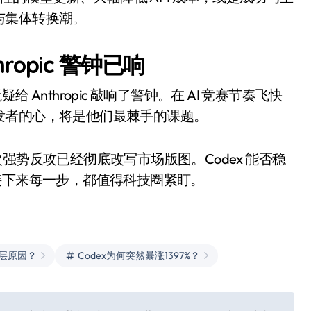
与集体转换潮。
hropic 警钟已响
给 Anthropic 敲响了警钟。在 AI 竞赛节奏飞快
发者的心，将是他们最棘手的课题。
这次强势反攻已经彻底改写市场版图。Codex 能否稳
击？接下来每一步，都值得科技圈紧盯。
的深层原因？
Codex为何突然暴涨1397%？