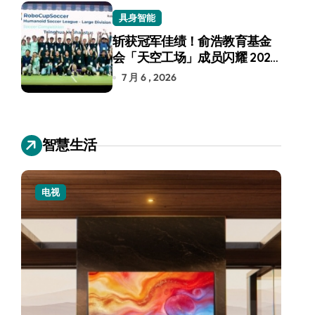
具身智能
斩获冠军佳绩！俞浩教育基金
会「天空工场」成员闪耀 2026
RoboCup 机器人世界杯
7 月 6 , 2026
智慧生活
电视