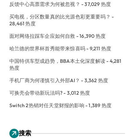
反馈中心高票需求为何被忽视？
- 37,029 热度
买电视，分区数量真的比光源色彩更重要吗？
-
28,461 热度
面对网络拉踩车企应如何自救
- 16,390 热度
哈兰德的世界杯首秀能带来惊喜吗
- 9,211 热度
中国特供车型成趋势，BBA本土化深度解读
- 4,281
热度
手机厂商为何谨慎引入外部AI？
- 3,362 热度
可换壳会带动新玩法吗?
- 3,012 热度
Switch 2热销对任天堂财报的影响
- 1,389 热度
搜索