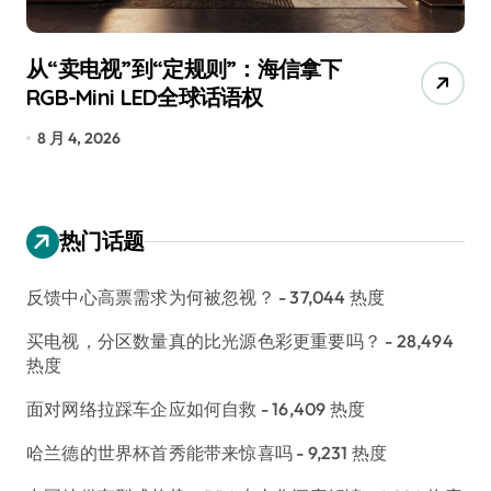
从“卖电视”到“定规则”：海信拿下
追
RGB-Mini LED全球话语权
已
8 月 4, 2026
7
热门话题
反馈中心高票需求为何被忽视？
- 37,044 热度
买电视，分区数量真的比光源色彩更重要吗？
- 28,494
热度
面对网络拉踩车企应如何自救
- 16,409 热度
哈兰德的世界杯首秀能带来惊喜吗
- 9,231 热度