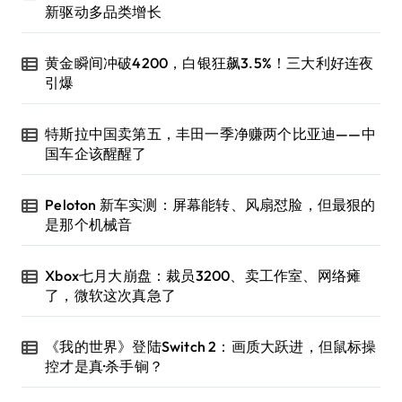
新驱动多品类增长
黄金瞬间冲破4200，白银狂飙3.5%！三大利好连夜
引爆
特斯拉中国卖第五，丰田一季净赚两个比亚迪——中
国车企该醒醒了
Peloton 新车实测：屏幕能转、风扇怼脸，但最狠的
是那个机械音
Xbox七月大崩盘：裁员3200、卖工作室、网络瘫
了，微软这次真急了
《我的世界》登陆Switch 2：画质大跃进，但鼠标操
控才是真·杀手锏？