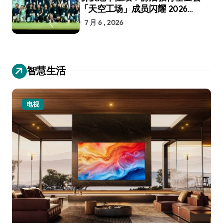
「天空工场」成员闪耀 2026
RoboCup 机器人世界杯
7 月 6 , 2026
智慧生活
电视