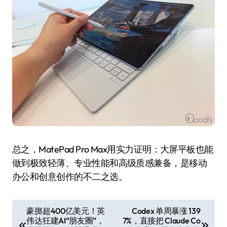
总之，MatePad Pro Max用实力证明：大屏平板也能
做到极致轻薄、专业性能和高级质感兼备，是移动
办公和创意创作的不二之选。
文
豪掷超400亿美元！英
Codex 单周暴涨 139
伟达狂建AI“朋友圈”，
7%，直接把 Claude Co
章