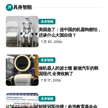
具身智能
具身智能
美国急了：连中国的机器狗都怕，
还谈什么大国自信？
7 月 30 , 2026
具身智能
做机器人的波士顿 被做汽车的韩
国现代 全资收购了
7 月 17 , 2026
具身智能
斩获冠军佳绩！俞浩教育基金会