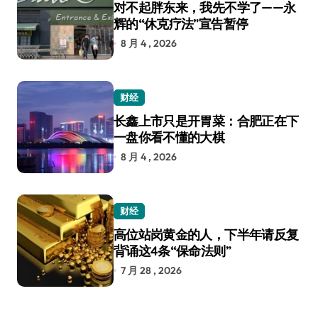
对不起胖东来，我先不学了——永
辉的“休克疗法”宣告暂停
8 月 4 , 2026
财经
长鑫上市只是开胃菜：合肥正在下
一盘你看不懂的大棋
8 月 4 , 2026
财经
高位站岗黄金的人，下半年请反复
背诵这4条“保命法则”
7 月 28 , 2026