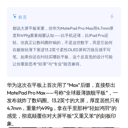
前言
都说大屏平板笨重，但华为MatePad Pro Max用4.7mm厚
度和499g重量颠覆认知——比手机还薄，比iPad Pro还
轻。但真正让数码圈炸锅的，不是这些数字，而是它如何
在极致轻薄下塞进13.2英寸柔性OLED屏和万级压感手写
笔。如果你还在纠结买哪款平板，这个反直觉的设计可能
让你重新思考“轻薄”与“专业”能否兼得。
华为这次在平板上首次用了“Max”后缀，直接祭出
MatePad Pro Max——号称“全球最薄旗舰平板”，一
发布就炸了数码圈。13.2英寸的大屏，厚度居然只有
4.7mm，重量约499g，拿在手里那种“轻如鸿羽”的
感觉，彻底颠覆你对大屏平板“又重又笨”的刻板印
象。