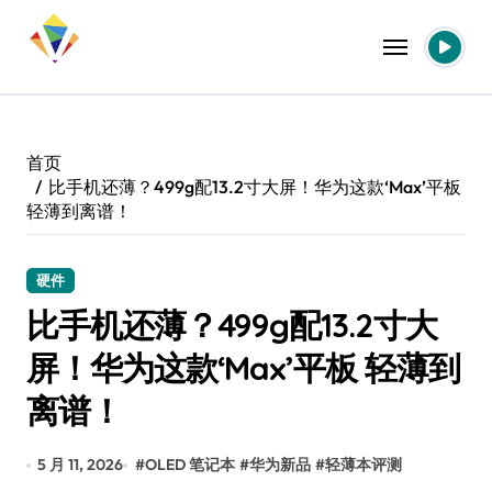
跳
转
到
内
容
首页
比手机还薄？499g配13.2寸大屏！华为这款‘Max’平板
轻薄到离谱！
硬件
比手机还薄？499g配13.2寸大
屏！华为这款‘Max’平板 轻薄到
离谱！
5 月 11, 2026
#
OLED 笔记本
#
华为新品
#
轻薄本评测