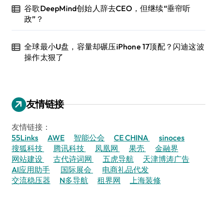
谷歌DeepMind创始人辞去CEO，但继续“垂帘听
政”？
全球最小U盘，容量却碾压iPhone 17顶配？闪迪这波
操作太狠了
友情链接
友情链接：
55Links
AWE
智能公会
CE CHINA
sinoces
搜狐科技
腾讯科技
凤凰网
果壳
金融界
网站建设
古代诗词网
五虎导航
天津博涛广告
AI应用助手
国际展会
电商礼品代发
交流稳压器
N多导航
租界网
上海装修