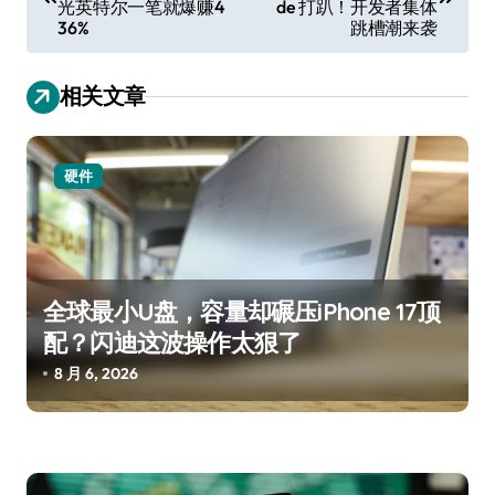
光英特尔一笔就爆赚4
de 打趴！开发者集体
导
36%
跳槽潮来袭
航
相关文章
硬件
全球最小U盘，容量却碾压iPhone 17顶
配？闪迪这波操作太狠了
8 月 6, 2026