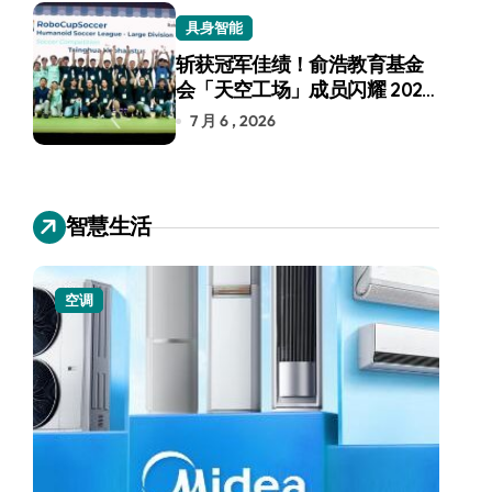
具身智能
斩获冠军佳绩！俞浩教育基金
会「天空工场」成员闪耀 2026
RoboCup 机器人世界杯
7 月 6 , 2026
智慧生活
空调