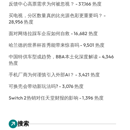
反馈中心高票需求为何被忽视？
- 37,166 热度
买电视，分区数量真的比光源色彩更重要吗？
-
28,956 热度
面对网络拉踩车企应如何自救
- 16,682 热度
哈兰德的世界杯首秀能带来惊喜吗
- 9,501 热度
中国特供车型成趋势，BBA本土化深度解读
- 4,346
热度
手机厂商为何谨慎引入外部AI？
- 3,421 热度
可换壳会带动新玩法吗?
- 3,076 热度
Switch 2热销对任天堂财报的影响
- 1,396 热度
搜索