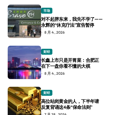
市场
对不起胖东来，我先不学了——
永辉的“休克疗法”宣告暂停
8 月 4 , 2026
财经
长鑫上市只是开胃菜：合肥正
在下一盘你看不懂的大棋
8 月 4 , 2026
财经
高位站岗黄金的人，下半年请
反复背诵这4条“保命法则”
7 月 28 , 2026