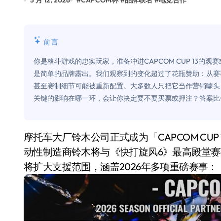
5 月 12, 2026
#
CAPCOM杯
#
品牌联名
#
电竞合作
比Model 3便宜？不，比Model 3有
550亿美金！沙特把EA买了，但背了
前言
Xbox 25岁生日送壁纸送徽章，就
你是格斗游戏的忠实玩家，准备冲进CAPCOM CUP 13
别再用汽车USB给MacBook充电了
是简单的品牌露出。我们观察到的变化超过了花瓶赞助：从赛
甚至赛制细节可能被重新配置。大多数人只把它当作营销噱头
花钱买宝马，启动先看蜘蛛侠？”车
关键的影响在哪一环，会让你决定要不要买票或押注？答案比
Windows 11家庭版和专业版，选
你的U盘格式对了吗？详解exFAT和N
摩托车大厂铃木公司正式成为「CAPCOM CUP 13」顶级合作伙伴。卡普空官方宣布，全球知名机
维修店最怕的“作死”操作：把手机塞
动性制造商铃木将与《快打旋风6》最高殿堂
将扩大支援范围，涵盖2026年多项重磅赛事：
轻到忽略不计 大疆Mini 2S内录实
从“卖电视”到“定规则”：海信拿下RGB-
对不起胖东来，我先不学了——永辉的