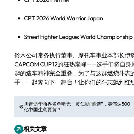
CPT 2026 World Warrior Japan
Street Fighter League: World Championship
铃木公司常务执行董事、摩托车事业本部长伊
CAPCOM CUP 12的狂热巅峰——选手们
趣的造车精神完全重叠。为了与这群燃烧斗志
手，一起奔向下一舞台！让你们的斗志飙到红
小家电
文
川普访华商界名单曝光！黄仁勋“落选”，英伟达500
亿中国生意要黄？
章
导
相关文章