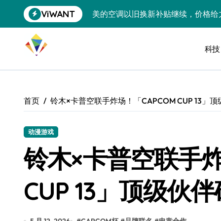
跳
ViWANT
美的空调以旧换新补贴继续，价格给
转
到
追觅清洁电器全球累计出货量破400
内
容
科技
黄金瞬间冲破4200，白银狂飙3.5
特斯拉中国卖第五，丰田一季净赚两
Peloton 新车实测：屏幕能转、
首页
铃木×卡普空联手炸场！「CAPCOM CUP 13
Xbox七月大崩盘：裁员3200、
《我的世界》登陆Switch 2：画质
动漫游戏
铃木×卡普空联手炸
谷歌DeepMind创始人辞去CEO，但
全球最小U盘，容量却碾压iPhone 
CUP 13」顶级
400层堆叠、性能翻倍 三星把最新存
召回X9、合作大众遇冷、高端梦碎：