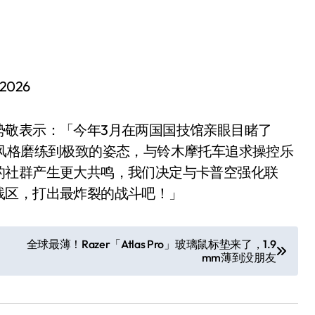
 2026
势敬表示：「今年3月在两国国技馆亲眼目睹了
将自身风格磨练到极致的姿态，与铃木摩托车追求操控乐
的社群产生更大共鸣，我们决定与卡普空强化联
线区，打出最炸裂的战斗吧！」
小家电
全球最薄！Razer「Atlas Pro」玻璃鼠标垫来了，1.9
mm薄到没朋友