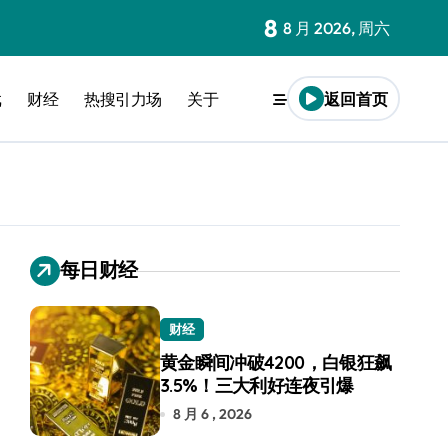
8
8 月 2026, 周六
戏
财经
热搜引力场
关于
返回首页
每日财经
财经
黄金瞬间冲破4200，白银狂飙
3.5%！三大利好连夜引爆
8 月 6 , 2026