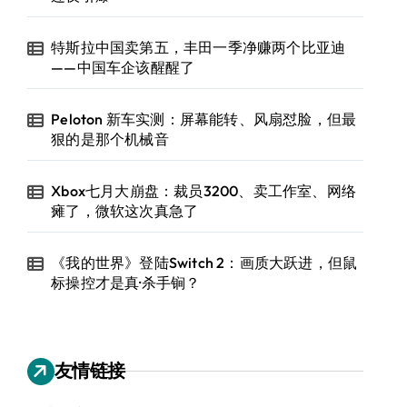
特斯拉中国卖第五，丰田一季净赚两个比亚迪
——中国车企该醒醒了
Peloton 新车实测：屏幕能转、风扇怼脸，但最
狠的是那个机械音
Xbox七月大崩盘：裁员3200、卖工作室、网络
瘫了，微软这次真急了
《我的世界》登陆Switch 2：画质大跃进，但鼠
标操控才是真·杀手锏？
友情链接