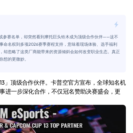
面儿——试驾雷克萨斯ES 500e
200亿的债
是不送主机，你领不领？
的观赛或参赛名单，却突然看到摩托巨头铃木成为顶级合作伙伴——这不
！老司机教你3招真·快充
事命名权到多项2026赛季赛程支持，意味着现场体验、选手福利
，却忽略了这类厂商能带来的资源倾斜会如何改变职业生态。真正
主怒了：车内不是广告屏！
你想的更微妙。
错真的会后悔吗？
TFS的终极对决
冰箱，你中招了吗？
赛事进一步深化合作，不仅冠名赞助决赛盛会，更
测，值不值得冲？
Mini LED全球话语权
“休克疗法”宣告暂停