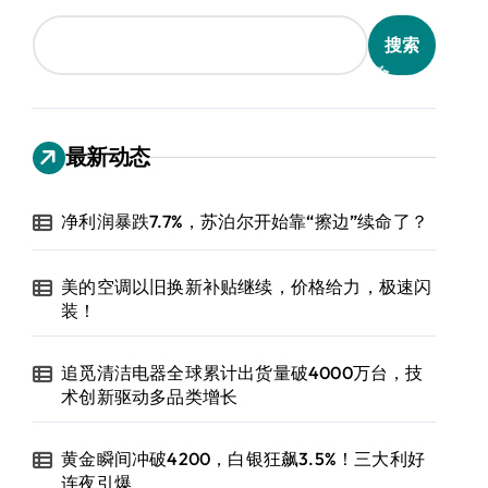
搜索
最新动态
净利润暴跌7.7%，苏泊尔开始靠“擦边”续命了？
美的空调以旧换新补贴继续，价格给力，极速闪
装！
追觅清洁电器全球累计出货量破4000万台，技
术创新驱动多品类增长
黄金瞬间冲破4200，白银狂飙3.5%！三大利好
连夜引爆