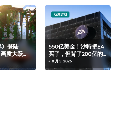
动漫游戏
界》登陆
550亿美金！沙特把EA
 2：画质大跃
买了，但背了200亿的
净利润暴跌7.7%，苏泊尔
操控才是真·
债
8 月 5, 2026
开始靠“擦边”续命了？
8 月 7, 2026