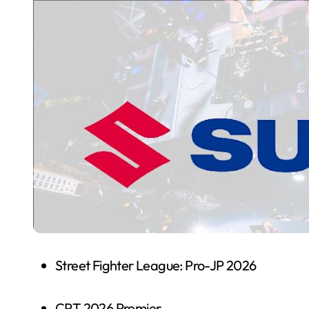
国际首次！中国钙钛矿探测器太空“
小米涨价！K90跳上3099，小米17标
长鑫上市只是开胃菜：合肥正在下一
耳机低音像白开水？90%的人第一步
复古玩家狂喜：Anbernic第三次复刻
Xbox 360 游戏终于要登 PC，光
AirTag 新版到底香不香？一篇帮你
净利润暴跌7.7%，苏泊尔开始靠“擦
Street Fighter League: Pro-JP 2026
CPT 2026 Premier