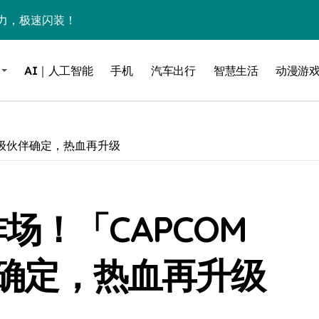
力，极速闪装！
0万台，技术创新驱动多品类增长
AI｜人工智能
手机
汽车出行
智慧生活
动漫游
%！三大利好连夜引爆
个比亚迪——中国车企该醒醒了
风扇怼脸，但最狠的是那个机械音
」顶级伙伴确定，热血再升级
卖工作室、网络瘫了，微软这次真急了
大跃进，但鼠标操控才是真·杀手锏？
场！「CAPCOM
继续“垂帘听政”？
17顶配？闪迪这波操作太狠了
伙伴确定，热血再升级
储技术给了AI
小鹏的“多事之夏”