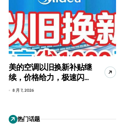
美的空调以旧换新补贴继
续，价格给力，极速闪
货
装！
8 月 7, 2026
8
热门话题