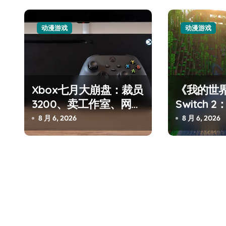
航
动漫游戏
动漫游戏
Xbox七月大崩盘：裁员
《我的世
3200、卖工作室、网络
Switch
追觅、石头科技注意：你
瘫了，微软这次真急了
进，但鼠标
8 月 6, 2026
8 月 6, 2026
杀手锏？
们的扫地机已被美国认定
为“战略武器”
7 月 30, 2026