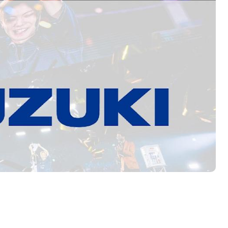
开箱”，一边探测射线一边光伏发电
准版逼近4800
盘你看不懂的大棋
就做错了
GBA SP，情怀拉满
盘党也能“以盘换数”了？
避坑+种草
边”续命了？