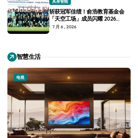
具身智能
斩获冠军佳绩！俞浩教育基金会
「天空工场」成员闪耀 2026
RoboCup 机器人世界杯
7 月 6 , 2026
智慧生活
小家电