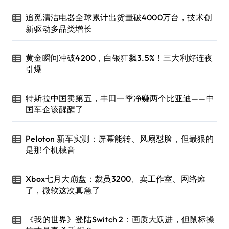
追觅清洁电器全球累计出货量破4000万台，技术创
新驱动多品类增长
黄金瞬间冲破4200，白银狂飙3.5%！三大利好连夜
引爆
特斯拉中国卖第五，丰田一季净赚两个比亚迪——中
国车企该醒醒了
Peloton 新车实测：屏幕能转、风扇怼脸，但最狠的
是那个机械音
Xbox七月大崩盘：裁员3200、卖工作室、网络瘫
了，微软这次真急了
《我的世界》登陆Switch 2：画质大跃进，但鼠标操