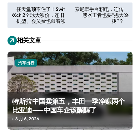
文
任天堂顶不住了！Swit
索尼牵手台积电，连传
ch 2全球大涨价，连旧
感器王者也要“抱大
章
机型、会员费也跟着涨
腿”？
导
航
相关文章
汽车出行
特斯拉中国卖第五，丰田一季净赚两个
比亚迪——中国车企该醒醒了
8 月 6, 2026