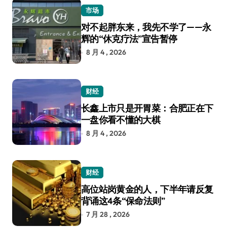
市场
对不起胖东来，我先不学了——永
辉的“休克疗法”宣告暂停
8 月 4 , 2026
财经
长鑫上市只是开胃菜：合肥正在下
一盘你看不懂的大棋
8 月 4 , 2026
财经
高位站岗黄金的人，下半年请反复
背诵这4条“保命法则”
7 月 28 , 2026