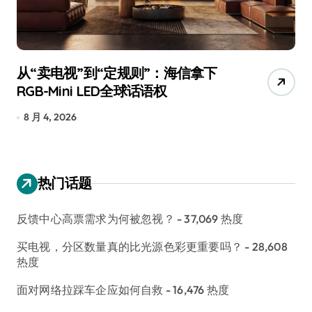
追觅、石头科技注意：你们的扫地机
月
已被美国认定为“战略武器”
还
7 月 30, 2026
7
热门话题
反馈中心高票需求为何被忽视？
- 37,069 热度
买电视，分区数量真的比光源色彩更重要吗？
- 28,608
热度
面对网络拉踩车企应如何自救
- 16,476 热度