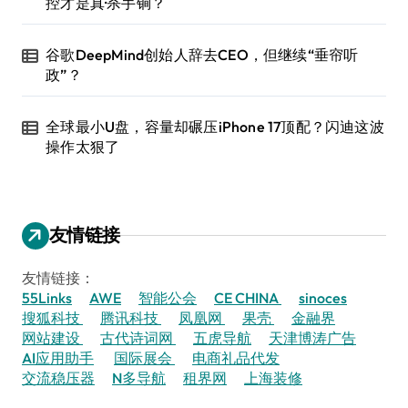
控才是真·杀手锏？
谷歌DeepMind创始人辞去CEO，但继续“垂帘听
政”？
全球最小U盘，容量却碾压iPhone 17顶配？闪迪这波
操作太狠了
友情链接
友情链接：
55Links
AWE
智能公会
CE CHINA
sinoces
搜狐科技
腾讯科技
凤凰网
果壳
金融界
网站建设
古代诗词网
五虎导航
天津博涛广告
AI应用助手
国际展会
电商礼品代发
交流稳压器
N多导航
租界网
上海装修