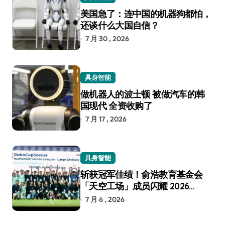
美国急了：连中国的机器狗都怕，
还谈什么大国自信？
7 月 30 , 2026
具身智能
做机器人的波士顿 被做汽车的韩
国现代 全资收购了
7 月 17 , 2026
具身智能
斩获冠军佳绩！俞浩教育基金会
「天空工场」成员闪耀 2026
RoboCup 机器人世界杯
7 月 6 , 2026