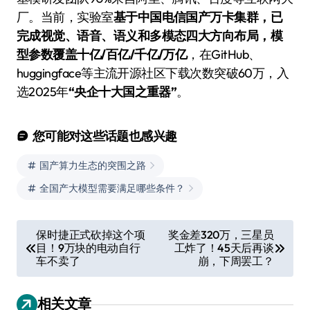
厂。当前，实验室
基于中国电信国产万卡集群，已
完成视觉、语音、语义和多模态四大方向布局，模
型参数覆盖十亿/百亿/千亿/万亿
，在GitHub、
huggingface等主流开源社区下载次数突破60万，入
选2025年
“央企十大国之重器”
。
您可能对这些话题也感兴趣
国产算力生态的突围之路
全国产大模型需要满足哪些条件？
文
保时捷正式砍掉这个项
奖金差320万，三星员
目！9万块的电动自行
工炸了！45天后再谈
章
车不卖了
崩，下周罢工？
导
航
相关文章