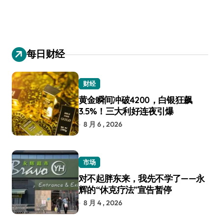
每日财经
财经
黄金瞬间冲破4200，白银狂飙
3.5%！三大利好连夜引爆
8 月 6 , 2026
市场
对不起胖东来，我先不学了——永
辉的“休克疗法”宣告暂停
8 月 4 , 2026