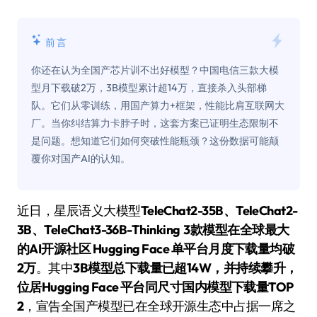
前言
你还在认为全国产芯片训不出好模型？中国电信三款大模
型月下载破2万，3B模型累计超14万，直接杀入头部梯
队。它们从零训练，用国产算力+框架，性能比肩互联网大
厂。当你纠结算力卡脖子时，这套方案已证明生态限制不
是问题。想知道它们如何突破性能瓶颈？这份数据可能颠
覆你对国产AI的认知。
近日，星辰语义大模型
TeleChat2-35B、TeleChat2-
3B、TeleChat3-36B-Thinking 3款模型在全球最大
的AI开源社区 Hugging Face
单平台月度下载量均破
2万
。其中
3B模型总下载量已超14W，并持续攀升，
位居Hugging Face 平台同尺寸国内模型下载量TOP
2
，宣告全国产模型已在全球开源生态中占据一席之