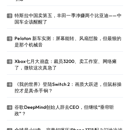
特斯拉中国卖第五，丰田一季净赚两个比亚迪——中
国车企该醒醒了
Peloton 新车实测：屏幕能转、风扇怼脸，但最狠的
是那个机械音
Xbox七月大崩盘：裁员3200、卖工作室、网络瘫
了，微软这次真急了
《我的世界》登陆Switch 2：画质大跃进，但鼠标操
控才是真·杀手锏？
谷歌DeepMind创始人辞去CEO，但继续“垂帘听
政”？