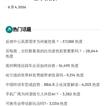
7 月 30, 2026
7
热门话题
反馈中心高票需求为何被忽视？
- 37,088 热度
买电视，分区数量真的比光源色彩更重要吗？
- 28,644
热度
面对网络拉踩车企应如何自救
- 16,495 热度
哈兰德的世界杯首秀能带来惊喜吗
- 9,314 热度
中国特供车型成趋势，BBA本土化深度解读
- 4,303 热度
手机厂商为何谨慎引入外部AI？
- 3,382 热度
可换壳会带动新玩法吗?
- 3,036 热度