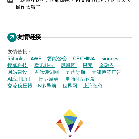
全球最小U盘，容量却碾压iPhone 17顶配？闪迪这波
操作太狠了
友情链接
友情链接：
55Links
AWE
智能公会
CE CHINA
sinoces
搜狐科技
腾讯科技
凤凰网
果壳
金融界
网站建设
古代诗词网
五虎导航
天津博涛广告
AI应用助手
国际展会
电商礼品代发
交流稳压器
N多导航
租界网
上海装修