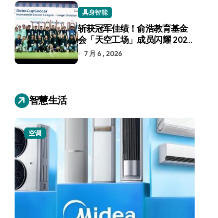
具身智能
斩获冠军佳绩！俞浩教育基金
会「天空工场」成员闪耀 2026
RoboCup 机器人世界杯
7 月 6 , 2026
智慧生活
空调