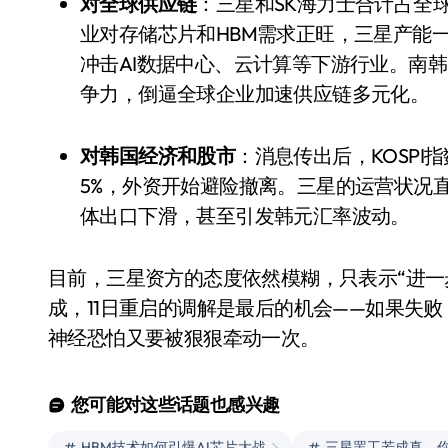
对全球供应链
：三星和SK海力士合计占全球D
业对存储芯片和HBM需求正旺，三星产能
冲击AI数据中心、云计算等下游行业。南
争力，倒逼全球企业加速供应链多元化。
对韩国经济和股市
：消息传出后，KOSPI
5%，外资开始避险撤离。三星的运营状况
体出口下滑，甚至引发韩元汇率波动。
目前，三星资方的态度依然模糊，只表示“进一
成，11日重启的调解是最后的机会——如果失
神经恐怕又要被狠狠牵动一次。
您可能对这些话题也感兴趣
HBM技术如何引爆AI芯片大战
三星罢工若成真，