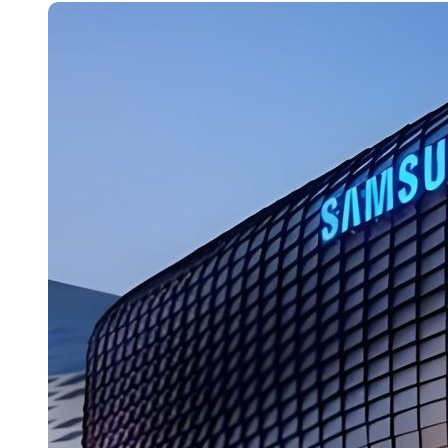
国际首次！中国钙钛矿探测器太空“
小米涨价！K90跳上3099，小米17标
长鑫上市只是开胃菜：合肥正在下一
耳机低音像白开水？90%的人第一步
复古玩家狂喜：Anbernic第三次复刻
Xbox 360 游戏终于要登 PC，光
AirTag 新版到底香不香？一篇帮你
净利润暴跌7.7%，苏泊尔开始靠“擦