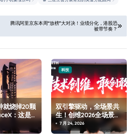
腾讯阿里京东本周“放榜”大对决！业绩分化，港股恐
被带节奏？
科技
钟就烧掉20颗
双引擎驱动，全场景共
aceX：这是
生！创维2026全场景新
是事故
品发布会圆满举行
7 月 24, 2026