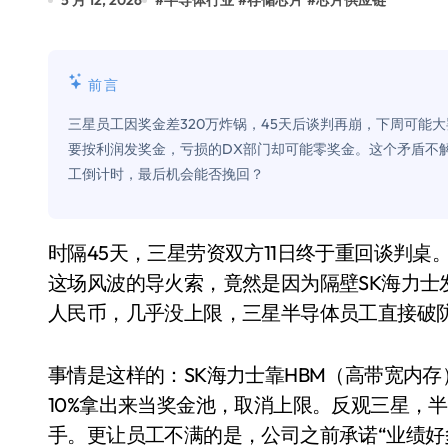
5 月 12, 2026
#
半导体行业
#
存储芯片
#
芯片供应链
比Model 3便宜？不，比Model 3有
550亿美金！沙特把EA买了，但背了
前言
Xbox 25岁生日送壁纸送徽章，就
三星员工因奖金差320万炸锅，45天后谈判再崩，下周可能
别再用汽车USB给MacBook充电了
要按利润发奖金，亏损的DX部门却可能零奖金。这个矛盾不
工倒计时，最后机会能否挽回？
花钱买宝马，启动先看蜘蛛侠？”车
Windows 11家庭版和专业版，选
时隔45天，三星劳资双方11日终于重回谈判桌。这次如果再谈不拢，21日就要正式大罢工了。而
你的U盘格式对了吗？详解exFAT和N
这场风波的导火索，竟然是因为隔壁SK海力士
维修店最怕的“作死”操作：把手机塞
人民币，几乎没上限，三星半导体员工直接破
轻到忽略不计 大疆Mini 2S内录实
事情是这样的：SK海力士靠HBM（高带宽内
从“卖电视”到“定规则”：海信拿下RGB-
10%拿出来当奖金池，取消上限。反观三星，
对不起胖东来，我先不学了——永辉的
手。更让员工不满的是，公司之前承诺“业绩好