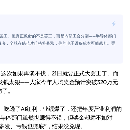
面儿——试驾雷克萨斯ES 500e
200亿的债
是不送主机，你领不领？
大罢工。但真正致命的不是罢工，而是内部工会分裂——半导体部门
！老司机教你3招真·快充
解决，全球存储芯片价格将暴涨，你的电子设备成本可能飙升。罢
主怒了：车内不是广告屏！
错真的会后悔吗？
TFS的终极对决
发钱太狠——人家今年人均奖金预计突破320万元
冰箱，你中招了吗？
防了。
测，值不值得冲？
存）吃透了AI红利，业绩爆了，还把年度营业利润的
Mini LED全球话语权
半导体部门虽然也赚得不错，但奖金却远不如对
“休克疗法”宣告暂停
多发、亏钱也兜底”，结果没兑现。