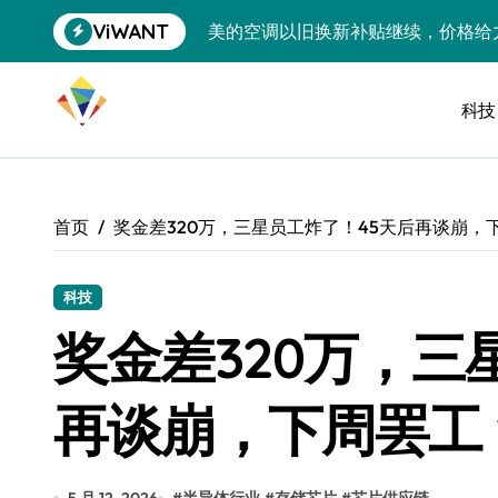
跳
ViWANT
美的空调以旧换新补贴继续，价格给
转
到
追觅清洁电器全球累计出货量破400
内
容
科技
黄金瞬间冲破4200，白银狂飙3.5
特斯拉中国卖第五，丰田一季净赚两
Peloton 新车实测：屏幕能转、
首页
奖金差320万，三星员工炸了！45天后再谈崩，
Xbox七月大崩盘：裁员3200、
《我的世界》登陆Switch 2：画质
科技
奖金差320万，三
谷歌DeepMind创始人辞去CEO，但
全球最小U盘，容量却碾压iPhone 
再谈崩，下周罢工
400层堆叠、性能翻倍 三星把最新存
召回X9、合作大众遇冷、高端梦碎：