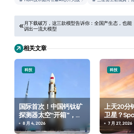
文
月下载破万，这三款模型告诉你：全国产生态，也能
训出一流大模型
章
导
相关文章
航
科技
科技
国际首次！中国钙钛矿
上天20分
探测器太空“开箱”，一
卫星？Sp
边探测射线一边光伏发
测试，不
8 月 4, 2026
7 月 27, 2026
电