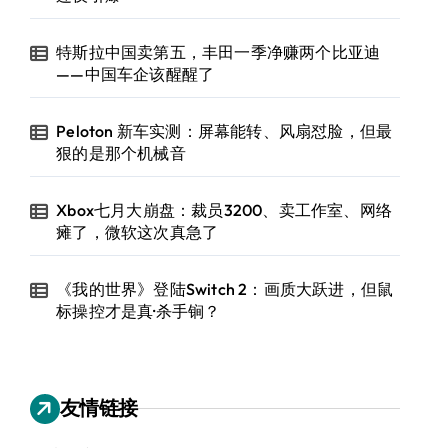
特斯拉中国卖第五，丰田一季净赚两个比亚迪
——中国车企该醒醒了
Peloton 新车实测：屏幕能转、风扇怼脸，但最
狠的是那个机械音
Xbox七月大崩盘：裁员3200、卖工作室、网络
瘫了，微软这次真急了
《我的世界》登陆Switch 2：画质大跃进，但鼠
标操控才是真·杀手锏？
友情链接