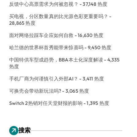
反馈中心高票需求为何被忽视？
- 37,148 热度
买电视，分区数量真的比光源色彩更重要吗？
-
28,865 热度
面对网络拉踩车企应如何自救
- 16,630 热度
哈兰德的世界杯首秀能带来惊喜吗
- 9,450 热度
中国特供车型成趋势，BBA本土化深度解读
- 4,335
热度
手机厂商为何谨慎引入外部AI？
- 3,411 热度
可换壳会带动新玩法吗?
- 3,065 热度
Switch 2热销对任天堂财报的影响
- 1,395 热度
搜索