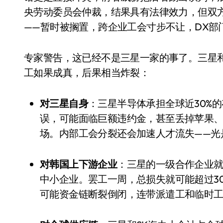
央劳动委员会仲裁，结果具有法律效力，但双方
——暂时被搁置，跨企业工会寸步不让，DX部
专家警告，这已经不是三星一家的事了。三星和
工如果成真，后果相当炸裂：
对三星自身
：三星半导体承担全球近30%
追觅、石头科技注意：你
误，可能面临巨额违约金，甚至丢掉苹果、
们的扫地机已被美国认定
场。内部工会分裂还会加速人才流失——光
为“战略武器”
7 月 30, 2026
对韩国上下游企业
：三星的一级合作企业就有
中小企业。罢工一周，总损失就可能超过30
可能资金链断裂倒闭，连带派遣工和临时