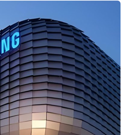
开箱”，一边探测射线一边光伏发电
准版逼近4800
盘你看不懂的大棋
就做错了
GBA SP，情怀拉满
盘党也能“以盘换数”了？
避坑+种草
边”续命了？