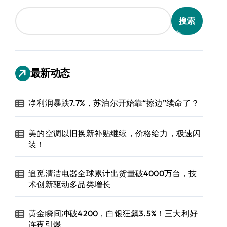
搜索
最新动态
净利润暴跌7.7%，苏泊尔开始靠“擦边”续命了？
美的空调以旧换新补贴继续，价格给力，极速闪
装！
追觅清洁电器全球累计出货量破4000万台，技
术创新驱动多品类增长
黄金瞬间冲破4200，白银狂飙3.5%！三大利好
连夜引爆