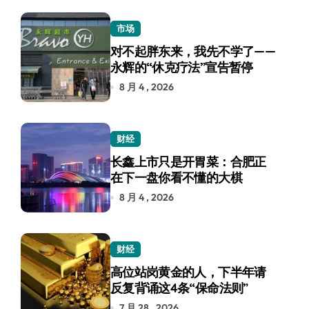
市场
对不起胖东来，我先不学了——
永辉的“休克疗法”宣告暂停
8 月 4 , 2026
财经
长鑫上市只是开胃菜：合肥正
在下一盘你看不懂的大棋
8 月 4 , 2026
财经
高位站岗黄金的人，下半年请
反复背诵这4条“保命法则”
7 月 28 , 2026