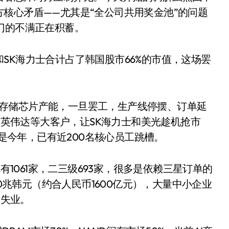
核心矛盾——尤其是“全公司共用奖金池”的问题
门的不满正在积蓄。
SK海力士合计占了韩国股市66%的市值，这场罢
的存储芯片产能，一旦罢工，生产线停摆、订单延
净利润暴跌7.7%，苏泊尔
英伟达等大客户，让SK海力士和美光趁机抢市
开始靠“擦边”续命了？
是今年，已有近200名核心员工跳槽。
8 月 7, 2026
1061家，二三级693家，很多是依赖三星订单的
兆韩元（约合人民币1600亿元），大量中小企业
工失业。