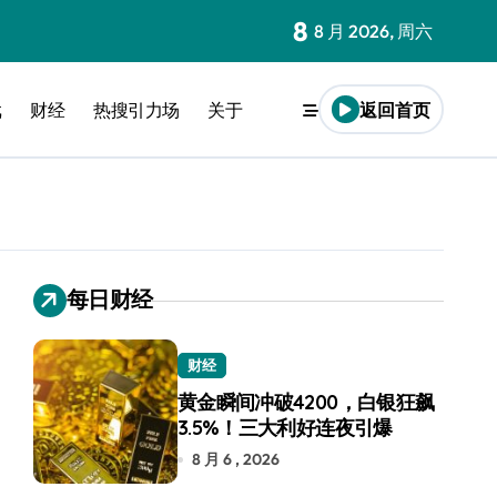
8
8 月 2026, 周六
戏
财经
热搜引力场
关于
返回首页
每日财经
财经
黄金瞬间冲破4200，白银狂飙
3.5%！三大利好连夜引爆
8 月 6 , 2026