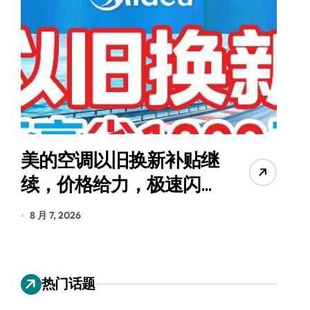
美的空调以旧换新补贴继
续，价格给力，极速闪
货
装！
8 月 7, 2026
8
热门话题