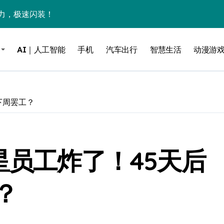
力，极速闪装！
0万台，技术创新驱动多品类增长
AI｜人工智能
手机
汽车出行
智慧生活
动漫游
%！三大利好连夜引爆
个比亚迪——中国车企该醒醒了
风扇怼脸，但最狠的是那个机械音
下周罢工？
卖工作室、网络瘫了，微软这次真急了
大跃进，但鼠标操控才是真·杀手锏？
星员工炸了！45天后
继续“垂帘听政”？
17顶配？闪迪这波操作太狠了
？
储技术给了AI
小鹏的“多事之夏”