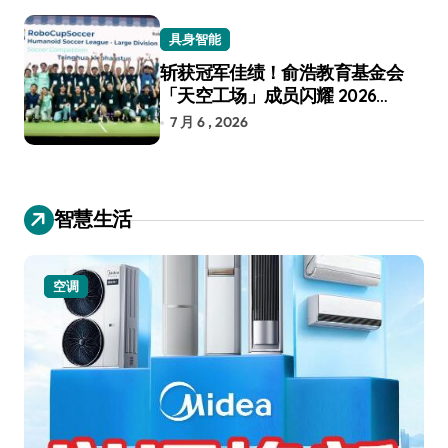
具身智能
斩获冠军佳绩！俞浩教育基金会
「天空工场」成员闪耀 2026
RoboCup 机器人世界杯
7 月 6 , 2026
智慧生活
空调