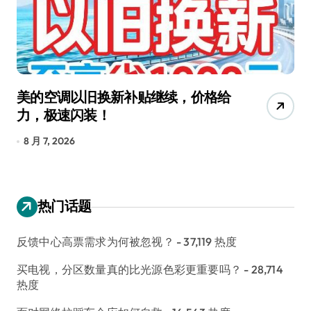
美的空调以旧换新补贴继续，价格给
追
力，极速闪装！
4
长
8 月 7, 2026
8
热门话题
反馈中心高票需求为何被忽视？
- 37,119 热度
买电视，分区数量真的比光源色彩更重要吗？
- 28,714
热度