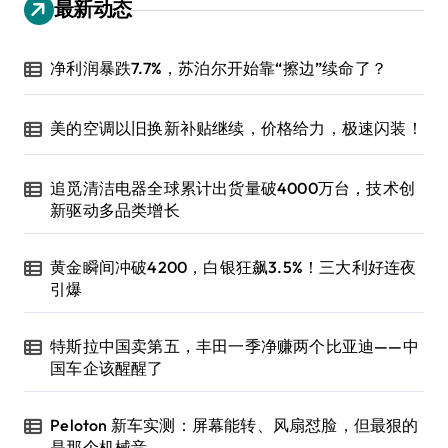
最新动态
净利润暴跌7.7%，苏泊尔开始靠“擦边”续命了？
美的空调以旧换新补贴继续，价格给力，极速闪装！
追觅清洁电器全球累计出货量破4000万台，技术创
新驱动多品类增长
黄金瞬间冲破4200，白银狂飙3.5%！三大利好连夜
引爆
特斯拉中国卖第五，丰田一季净赚两个比亚迪——中
国车企该醒醒了
Peloton 新车实测：屏幕能转、风扇怼脸，但最狠的
是那个机械音