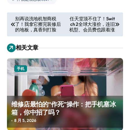
文
别再说洗地机智商税
任天堂顶不住了！Swit
了！我拿它擦完装修后
ch 2全球大涨价，连旧
章
的地板，真香到打脸
机型、会员费也跟着涨
导
航
相关文章
手机
维修店最怕的“作死”操作：把手机塞冰
箱，你中招了吗？
8 月 5, 2026