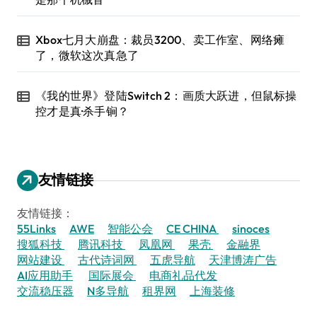
Xbox七月大崩盘：裁员3200、卖工作室、网络瘫
了，微软这次真急了
《我的世界》登陆Switch 2：画质大跃进，但鼠标操
控才是真·杀手锏？
友情链接
友情链接：
55Links
AWE
智能公会
CE CHINA
sinoces
搜狐科技
腾讯科技
凤凰网
果壳
金融界
网站建设
古代诗词网
五虎导航
天津博涛广告
AI应用助手
国际展会
电商礼品代发
交流稳压器
N多导航
租界网
上海装修