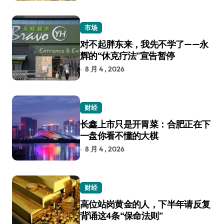
市场
对不起胖东来，我先不学了——永
辉的“休克疗法”宣告暂停
8 月 4 , 2026
财经
长鑫上市只是开胃菜：合肥正在下
一盘你看不懂的大棋
8 月 4 , 2026
财经
高位站岗黄金的人，下半年请反复
背诵这4条“保命法则”