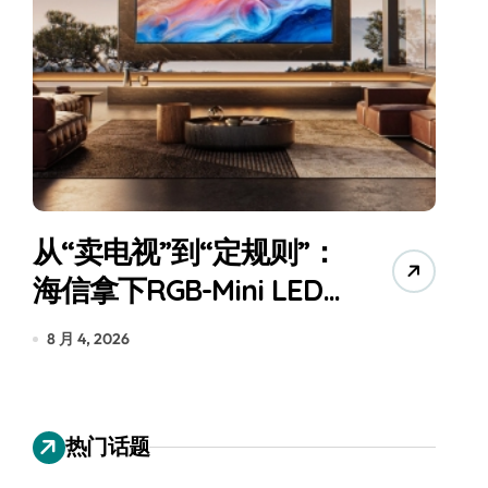
从“卖电视”到“定规则”：
海信拿下RGB-Mini LED
全球话语权
为
8 月 4, 2026
7
热门话题