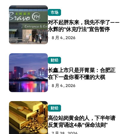
市场
对不起胖东来，我先不学了——
永辉的“休克疗法”宣告暂停
8 月 4 , 2026
财经
长鑫上市只是开胃菜：合肥正
在下一盘你看不懂的大棋
8 月 4 , 2026
财经
高位站岗黄金的人，下半年请
反复背诵这4条“保命法则”
7 月 28 , 2026