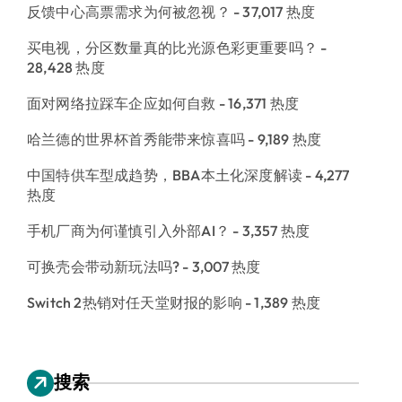
反馈中心高票需求为何被忽视？
- 37,017 热度
买电视，分区数量真的比光源色彩更重要吗？
-
28,428 热度
面对网络拉踩车企应如何自救
- 16,371 热度
哈兰德的世界杯首秀能带来惊喜吗
- 9,189 热度
中国特供车型成趋势，BBA本土化深度解读
- 4,277
热度
手机厂商为何谨慎引入外部AI？
- 3,357 热度
可换壳会带动新玩法吗?
- 3,007 热度
Switch 2热销对任天堂财报的影响
- 1,389 热度
搜索