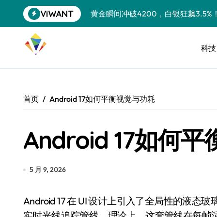
跳
ViWANT
黄金瞬间冲破4200，白银狂飙3.5
转
到
特斯拉中国卖第五，丰田一季净赚两
内
容
科技
Peloton 新车实测：屏幕能转、
Xbox七月大崩盘：裁员3200、
《我的世界》登陆Switch 2：画质
首页
Android 17如何平衡视觉与功耗
谷歌DeepMind创始人辞去CEO，但
Android 17如
全球最小U盘，容量却碾压iPhone 
400层堆叠、性能翻倍 三星把最新存
召回X9、合作大众遇冷、高端梦碎：
5 月 9, 2026
比Model 3便宜？不，比Model 3有
Android 17 在 UI 设计上引入了全局性的液态玻璃效果，背后是一套基于 Vulkan + RenderScript 的
550亿美金！沙特把EA买了，但背了
实时光线追踪管线。理论上，这套管线在每帧渲染时会