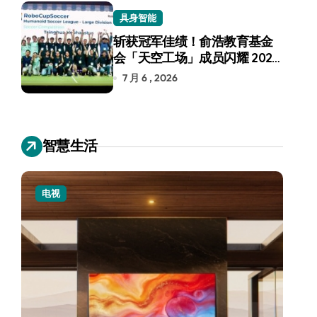
具身智能
斩获冠军佳绩！俞浩教育基金
会「天空工场」成员闪耀 2026
RoboCup 机器人世界杯
7 月 6 , 2026
智慧生活
电视