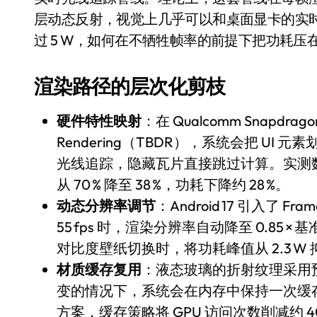
Xbox 25岁生日送壁纸送徽章，就
层动态反射，视觉上几乎可以和桌面显卡的实
过 5 W，如何在不牺牲帧率的前提下把功耗压在 1.2
别再用汽车USB给MacBook充电了
花钱买宝马，启动先看蜘蛛侠？”车
渲染路径的层次化剪枝
Windows 11家庭版和专业版，选
硬件特性映射
：在 Qualcomm Snapdragon 
你的U盘格式对了吗？详解exFAT和N
Rendering（TBDR），系统会把 UI 元
维修店最怕的“作死”操作：把手机塞
光线追踪，隐藏瓦片直接跳过计算。实测数
从 70 % 降至 38 %，功耗下降约 28 %。
轻到忽略不计 大疆Mini 2S内录实
动态分辨率调节
：Android 17 引入了 Fra
从“卖电视”到“定规则”：海信拿下RGB-
55 fps 时，渲染分辨率自动降至 0.85 
对不起胖东来，我先不学了——永辉的
对比度壁纸切换时，将功耗峰值从 2.3 W 抑制
材质缓存复用
：液态玻璃的折射纹理采用预计
国际首次！中国钙钛矿探测器太空“
变的情况下，系统会在内存中保持一次缓存，避
小米涨价！K90跳上3099，小米17标
方案，缓存策略将 GPU 访问次数削减约 40