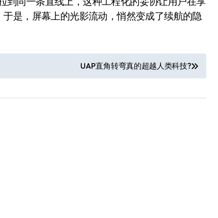
对立的两端拉到同一条直线上，这种工程化的妥协让用户在享
。于是，屏幕上的光影流动，悄然变成了续航的隐
UAP直角转弯真的超越人类科技?
追觅清洁电器全球累计出
货量破4000万台，技术
创新驱动多品类增长
8 月 6, 2026