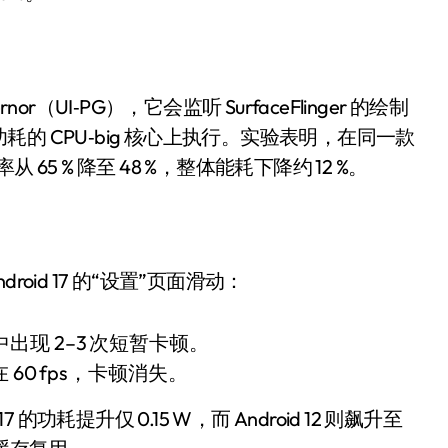
盘你看不懂的大棋
就做错了
GBA SP，情怀拉满
overnor（UI‑PG），它会监听 SurfaceFlinger 的绘制
盘党也能“以盘换数”了？
 CPU‑big 核心上执行。实验表明，在同一款
 65 % 降至 48 %，整体能耗下降约 12 %。
避坑+种草
Bose却学不会？一文讲透
保姆级教程，有手就会！
 Android 17 的“设置”页面滑动：
0万台，技术创新驱动多品类增长
中出现 2–3 次短暂卡顿。
 60 fps，卡顿消失。
的功耗提升仅 0.15 W，而 Android 12 则飙升至