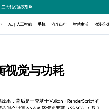
%！三大利好连夜引爆
个比亚迪——中国车企该醒醒了
AI｜人工智能
手机
汽车出行
智慧生活
动漫游
风扇怼脸，但最狠的是那个机械音
卖工作室、网络瘫了，微软这次真急了
大跃进，但鼠标操控才是真·杀手锏？
继续“垂帘听政”？
何平衡视觉与功耗
17顶配？闪迪这波操作太狠了
储技术给了AI
小鹏的“多事之夏”
面儿——试驾雷克萨斯ES 500e
200亿的债
计算 4 × 4 的环境光遮蔽（SSAO）以及 2