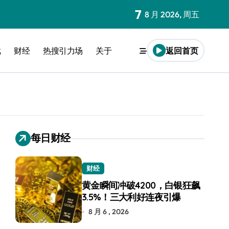
7
8 月 2026, 周五
戏
财经
热搜引力场
关于
返回首页
每日财经
财经
黄金瞬间冲破4200，白银狂飙
3.5%！三大利好连夜引爆
8 月 6 , 2026