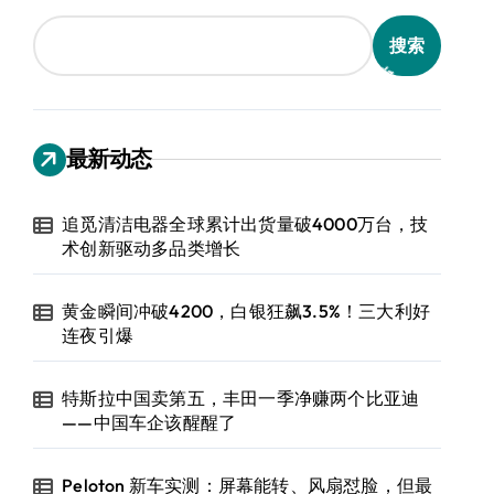
搜索
最新动态
追觅清洁电器全球累计出货量破4000万台，技
术创新驱动多品类增长
黄金瞬间冲破4200，白银狂飙3.5%！三大利好
连夜引爆
特斯拉中国卖第五，丰田一季净赚两个比亚迪
——中国车企该醒醒了
Peloton 新车实测：屏幕能转、风扇怼脸，但最