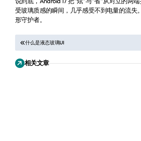
说到底，Android 17 把“炫”与“省”从
受玻璃质感的瞬间，几乎感受不到电量的流失
形守护者。
文
什么是液态玻璃UI
章
相关文章
导
从电视一哥到声学霸主，
航
TCL用一套‘完整体系’砸
开了回音壁的顶级牌桌
7 月 27, 2026