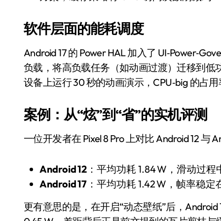
长鑫上市只是开胃菜：合肥正在下一
软件层面的能耗调度
耳机低音像白开水？90%的人第一步
复古玩家狂喜：Anbernic第三次复刻
Android 17 的 Power HAL 加入了 UI‑Power‑G
Xbox 360 游戏终于要登 PC，光
负载，将高负载任务（如动画过渡）迁移到低功耗的
设备上运行 30 秒的动画演示，CPU‑big 的占用率从
AirTag 新版到底香不香？一篇帮你
苹果三星偷偷在用的“无感切换”，索尼
案例：从“炫”到“省”的实机评测
Apple Watch 表盘还能这么玩？
一位开发者在 Pixel 8 Pro 上对比 Android 12 与
追觅清洁电器全球累计出货量破400
Android 12
：平均功耗 1.84 W，滑动过程
Android 17
：平均功耗 1.42 W，帧率稳定在
更有意思的是，在开启“动态壁纸”后，Android 17 