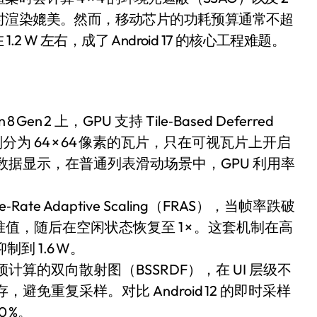
是不送主机，你领不领？
时渲染媲美。然而，移动芯片的功耗预算通常不超
 W 左右，成了 Android 17 的核心工程难题。
！老司机教你3招真·快充
主怒了：车内不是广告屏！
错真的会后悔吗？
8 Gen 2 上，GPU 支持 Tile‑Based Deferred
TFS的终极对决
素划分为 64 × 64 像素的瓦片，只在可视瓦片上开启
冰箱，你中招了吗？
据显示，在普通列表滑动场景中，GPU 利用率
测，值不值得冲？
me‑Rate Adaptive Scaling（FRAS），当帧率跌破
Mini LED全球话语权
× 基准值，随后在空闲状态恢复至 1 × 。这套机制在高
“休克疗法”宣告暂停
到 1.6 W。
算的双向散射图（BSSRDF），在 UI 层级不
开箱”，一边探测射线一边光伏发电
免重复采样。对比 Android 12 的即时采样
准版逼近4800
 %。