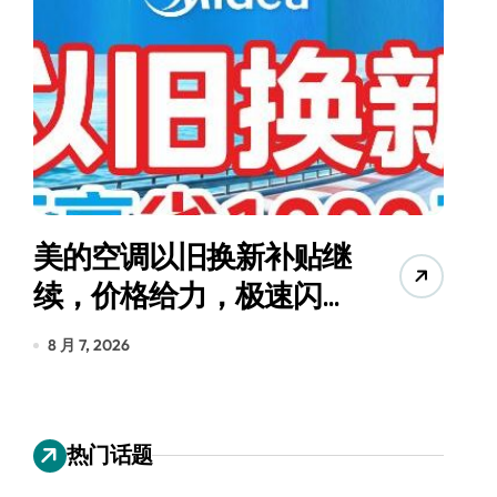
美的空调以旧换新补贴继
续，价格给力，极速闪
货
装！
8 月 7, 2026
8
热门话题