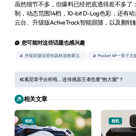
虽然细节不多，但爆料已经把底透得差不多了：除了双
制，动态范围14档，10-bit D-Log色彩，
云台、升级版ActiveTrack智能跟随，以及翻转
您可能对这些话题也感兴趣
升级双摄后竖拍器材选购要点
Pocket 4P一英
文
索尼牵手台积电，连传感器王者也要“抱大腿”？
小家电
章
相关文章
导
航
相机
相机