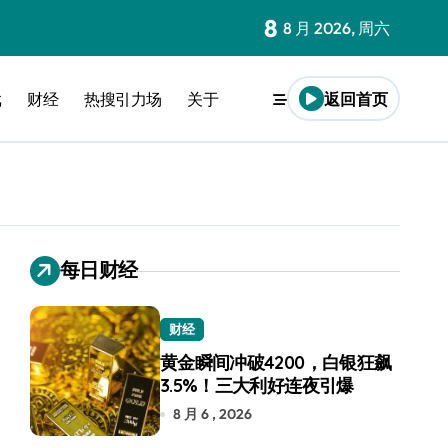
8
8 月 2026, 周六
戏
财经
热搜引力场
关于
返回首页
每日财经
财经
黄金瞬间冲破4200，白银狂飙
3.5%！三大利好连夜引爆
8 月 6 , 2026