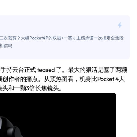
面儿——试驾雷克萨斯ES 500e
200亿的债
是不送主机，你领不领？
裁剪？大疆Pocket4P的双摄+一英寸主感承诺一次搞定全焦段
！老司机教你3招真·快充
相信吗
主怒了：车内不是广告屏！
错真的会后悔吗？
作者的痛点。从预热图看，机身比Pocket 4大
TFS的终极对决
镜头和一颗3倍长焦镜头。
冰箱，你中招了吗？
测，值不值得冲？
Mini LED全球话语权
“休克疗法”宣告暂停