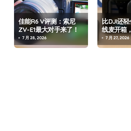
佳能R6 V评测：索尼
比DJI还轻
ZV-E1最大对手来了！
线麦开箱，
再决定买
7 月 28, 2026
7 月 27, 2026
追觅、石头科技注意：你
们的扫地机已被美国认定
为“战略武器”
7 月 30, 2026