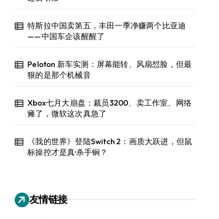
特斯拉中国卖第五，丰田一季净赚两个比亚迪
——中国车企该醒醒了
Peloton 新车实测：屏幕能转、风扇怼脸，但最
狠的是那个机械音
Xbox七月大崩盘：裁员3200、卖工作室、网络
瘫了，微软这次真急了
《我的世界》登陆Switch 2：画质大跃进，但鼠
标操控才是真·杀手锏？
友情链接