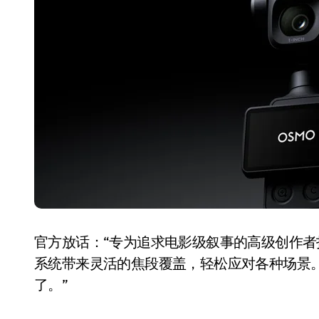
国际首次！中国钙钛矿探测器太空“
小米涨价！K90跳上3099，小米17标
长鑫上市只是开胃菜：合肥正在下一
耳机低音像白开水？90%的人第一步
复古玩家狂喜：Anbernic第三次复刻
Xbox 360 游戏终于要登 PC，光
AirTag 新版到底香不香？一篇帮你
净利润暴跌7.7%，苏泊尔开始靠“擦
官方放话：“专为追求电影级叙事的高级创作者
系统带来灵活的焦段覆盖，轻松应对各种场景
了。”