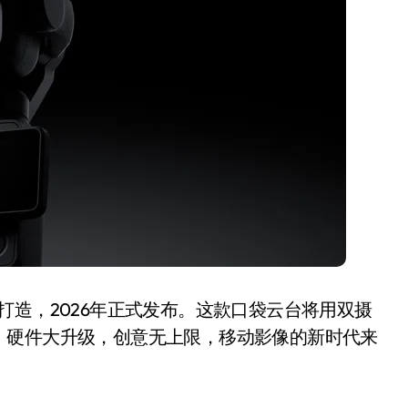
开箱”，一边探测射线一边光伏发电
准版逼近4800
盘你看不懂的大棋
就做错了
GBA SP，情怀拉满
盘党也能“以盘换数”了？
避坑+种草
边”续命了？
打造，2026年正式发布。这款口袋云台将用双摄
。硬件大升级，创意无上限，移动影像的新时代来