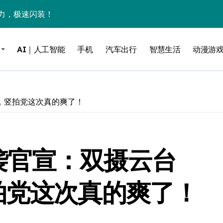
力，极速闪装！
0万台，技术创新驱动多品类增长
AI｜人工智能
手机
汽车出行
智慧生活
动漫游
%！三大利好连夜引爆
个比亚迪——中国车企该醒醒了
风扇怼脸，但最狠的是那个机械音
主摄，竖拍党这次真的爽了！
卖工作室、网络瘫了，微软这次真急了
大跃进，但鼠标操控才是真·杀手锏？
P突袭官宣：双摄云台
继续“垂帘听政”？
17顶配？闪迪这波操作太狠了
拍党这次真的爽了！
储技术给了AI
小鹏的“多事之夏”