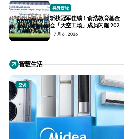
具身智能
斩获冠军佳绩！俞浩教育基金
会「天空工场」成员闪耀 2026
RoboCup 机器人世界杯
7 月 6 , 2026
智慧生活
空调