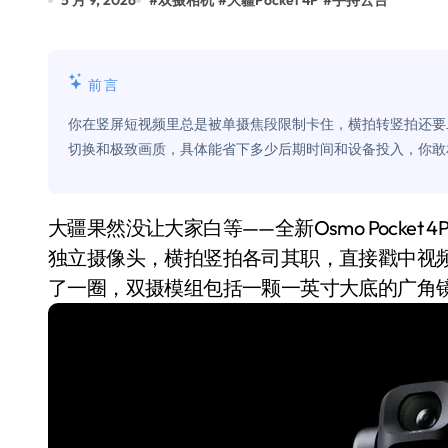
5 月 9, 2026
#
双摄相机
#
大疆Pocket 4P
#
手持云台
比Model 3便宜？不，比Model 3有
550亿美金！沙特把EA买了，但背了
前言
Xbox 25岁生日送壁纸送徽章，就
你在竖屏短视频里总是被单摄焦段限制卡住，横拍转竖拍还要二次
别再用汽车USB给MacBook充电了
切换和极致画质，具体能省下多少后期时间和设备投入，你敢
花钱买宝马，启动先看蜘蛛侠？”车
Windows 11家庭版和专业版，选
大疆果然没让大家白等——全新Osmo Pocket 4P手持云台正式 teased 了。最大的狠活是塞了两颗
独立摄像头，横拍竖拍各司其职，直接戳中视频创
你的U盘格式对了吗？详解exFAT和N
了一圈，双摄模组包括一颗一英寸大底的广角
维修店最怕的“作死”操作：把手机塞
轻到忽略不计 大疆Mini 2S内录实
从“卖电视”到“定规则”：海信拿下RGB-
对不起胖东来，我先不学了——永辉的