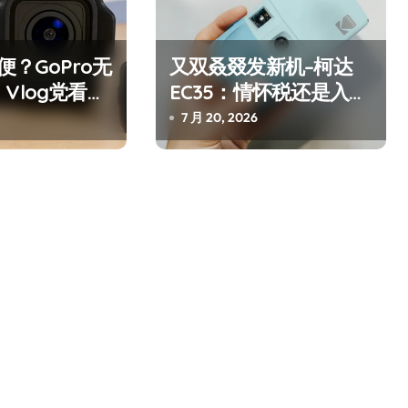
便？GoPro无
又双叒叕发新机–柯达
Vlog党看完
EC35：情怀税还是入门
不买
神器？
7 月 20, 2026
净利润暴跌7.7%，苏泊尔
开始靠“擦边”续命了？
8 月 7, 2026