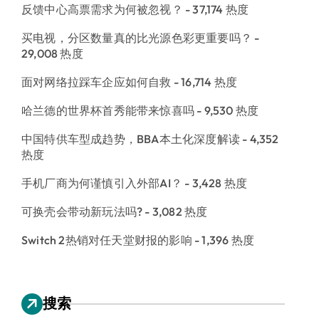
反馈中心高票需求为何被忽视？
- 37,174 热度
买电视，分区数量真的比光源色彩更重要吗？
-
29,008 热度
面对网络拉踩车企应如何自救
- 16,714 热度
哈兰德的世界杯首秀能带来惊喜吗
- 9,530 热度
中国特供车型成趋势，BBA本土化深度解读
- 4,352
热度
手机厂商为何谨慎引入外部AI？
- 3,428 热度
可换壳会带动新玩法吗?
- 3,082 热度
Switch 2热销对任天堂财报的影响
- 1,396 热度
搜索