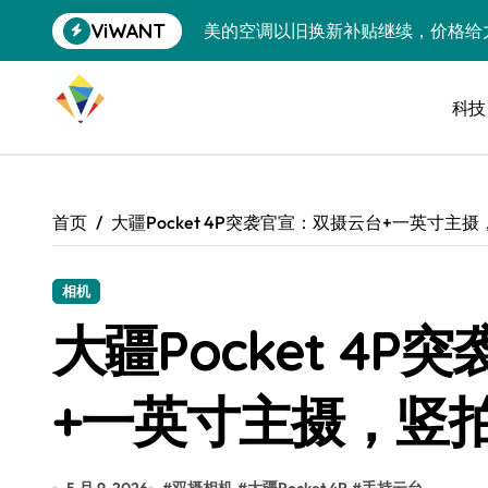
跳
ViWANT
美的空调以旧换新补贴继续，价格给
转
到
追觅清洁电器全球累计出货量破400
内
容
科技
黄金瞬间冲破4200，白银狂飙3.5
特斯拉中国卖第五，丰田一季净赚两
Peloton 新车实测：屏幕能转、
首页
大疆Pocket 4P突袭官宣：双摄云台+一英寸
Xbox七月大崩盘：裁员3200、
《我的世界》登陆Switch 2：画质
相机
大疆Pocket 4
谷歌DeepMind创始人辞去CEO，但
全球最小U盘，容量却碾压iPhone 
+一英寸主摄，竖
400层堆叠、性能翻倍 三星把最新存
召回X9、合作大众遇冷、高端梦碎：