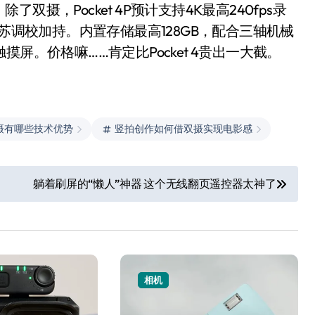
摄，Pocket 4P预计支持4K最高240fps录
还有哈苏调校加持。内置存储最高128GB，配合三轴机械
触摸屏。价格嘛……肯定比Pocket 4贵出一大截。
寸主摄有哪些技术优势
竖拍创作如何借双摄实现电影感
躺着刷屏的“懒人”神器 这个无线翻页遥控器太神了
小家电
相机