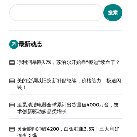
搜索
最新动态
净利润暴跌7.7%，苏泊尔开始靠“擦边”续命了？
美的空调以旧换新补贴继续，价格给力，极速闪
装！
追觅清洁电器全球累计出货量破4000万台，技
术创新驱动多品类增长
黄金瞬间冲破4200，白银狂飙3.5%！三大利好
连夜引爆