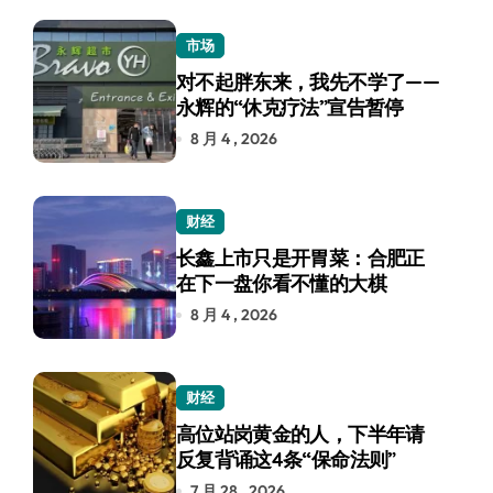
市场
对不起胖东来，我先不学了——
永辉的“休克疗法”宣告暂停
8 月 4 , 2026
财经
长鑫上市只是开胃菜：合肥正
在下一盘你看不懂的大棋
8 月 4 , 2026
财经
高位站岗黄金的人，下半年请
反复背诵这4条“保命法则”
7 月 28 , 2026