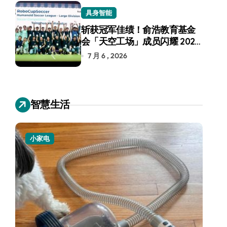
具身智能
斩获冠军佳绩！俞浩教育基金
会「天空工场」成员闪耀 2026
RoboCup 机器人世界杯
7 月 6 , 2026
智慧生活
小家电