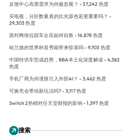
反馈中心高票需求为何被忽视？
- 37,242 热度
买电视，分区数量真的比光源色彩更重要吗？
-
29,303 热度
面对网络拉踩车企应如何自救
- 16,878 热度
哈兰德的世界杯首秀能带来惊喜吗
- 9,703 热度
中国特供车型成趋势，BBA本土化深度解读
- 4,382
热度
手机厂商为何谨慎引入外部AI？
- 3,462 热度
可换壳会带动新玩法吗?
- 3,117 热度
Switch 2热销对任天堂财报的影响
- 1,397 热度
搜索