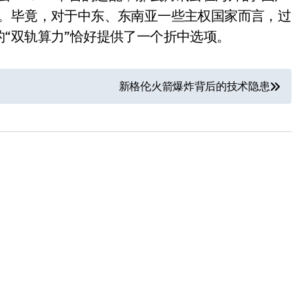
器。毕竟，对于中东、东南亚一些主权国家而言，过
“双轨算力”恰好提供了一个折中选项。
新格伦火箭爆炸背后的技术隐患
洗衣液倒满一盖？你这是
在给衣服“下毒”！
8 月 9, 2026