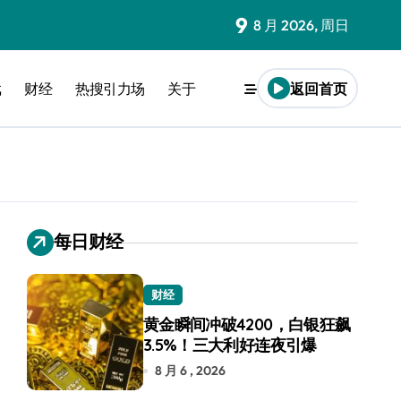
9
8 月 2026, 周日
戏
财经
热搜引力场
关于
返回首页
每日财经
财经
黄金瞬间冲破4200，白银狂飙
3.5%！三大利好连夜引爆
8 月 6 , 2026