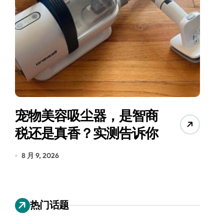
宠物美容吸尘器，是智商
三
税还是真香？实测告诉你
8 月 9, 2026
8
热门话题