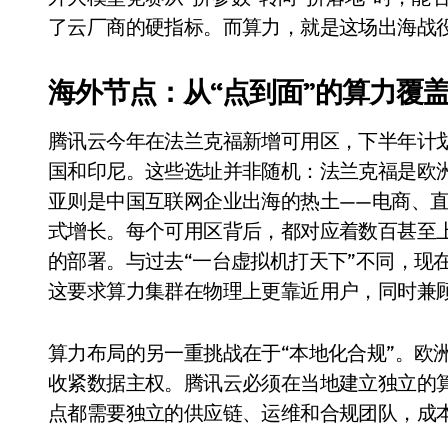
追觅清洁电器全球累计出货量破400
了云厂商的硬指标。而算力，就是这场出海战
黄金瞬间冲破4200，白银狂飙3.5
海外节点：从“点到面”的算力覆
特斯拉中国卖第五，丰田一季净赚两
腾讯云今年在法兰克福新增可用区，下半年计
Peloton 新车实测：屏幕能转、
国和印尼。这些选址并非随机：法兰克福是欧
Xbox七月大崩盘：裁员3200、
亚则是中国互联网企业出海的热土——电商、
《我的世界》登陆Switch 2：画质
式增长。每个可用区背后，都对应着数百甚至上千
的部署。与过去“一台虚拟机打天下”不同，现
谷歌DeepMind创始人辞去CEO，但
这要求算力集群在物理上更靠近用户，同时兼
全球最小U盘，容量却碾压iPhone 
400层堆叠、性能翻倍 三星把最新存
算力布局的另一重挑战在于“本地化合规”。欧
收紧数据主权。腾讯云必须在当地建立独立的
召回X9、合作大众遇冷、高端梦碎：
点都需要独立的供应链、运维和合规团队，成
比Model 3便宜？不，比Model 3有