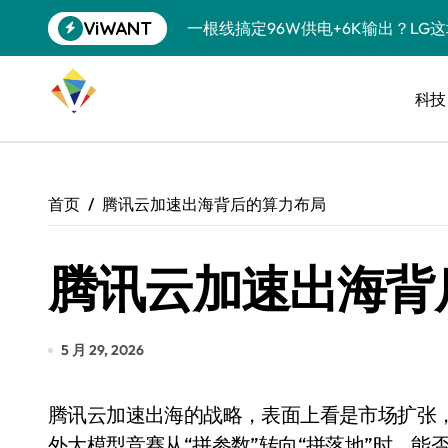
跳
ViWANT
一根线搞定96W供电+6K输出？LG
转
到
洗衣液倒满一盖？你这是在给衣服“下
内
容
科技
宠物美容吸尘器，是智商税还是真香
三星QS90H回音壁评测：内置四重
任天堂藏了20年的秘密：GameCu
首页
腾讯云加速出海背后的算力布局
复古掌机续航攻略：让老游戏机告别“
腾讯云加速出海背
科学仪器都能接？USB-C的隐藏技
降噪耳机也搞“青春版”？索尼这招“
SSD涨到肉疼，U盘反而成了性价比
5 月 29, 2026
净利润暴跌7.7%，苏泊尔开始靠“擦
腾讯云加速出海的战略，表面上看是市场扩张，实际上更像是一场算力资源的“重新调度”。当海
美的空调以旧换新补贴继续，价格给
外大模型竞赛从“拼参数”转向“拼落地”时，能