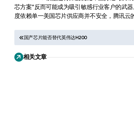
芯方案”反而可能成为吸引敏感行业客户的武
度依赖单一美国芯片供应商并不安全，腾讯云的
文
国产芯片能否替代英伟达H200
章
相关文章
导
美的空调以旧换新补贴继
航
续，价格给力，极速闪
装！
8 月 7, 2026