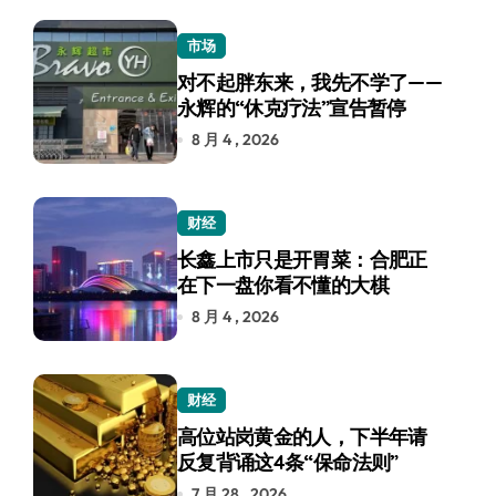
市场
对不起胖东来，我先不学了——
永辉的“休克疗法”宣告暂停
8 月 4 , 2026
财经
长鑫上市只是开胃菜：合肥正
在下一盘你看不懂的大棋
8 月 4 , 2026
财经
高位站岗黄金的人，下半年请
反复背诵这4条“保命法则”
7 月 28 , 2026