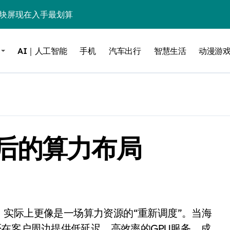
这块屏现在入手最划算
毒”！
AI｜人工智能
手机
汽车出行
智慧生活
动漫游
？实测告诉你
低音，把影院塞进电视柜
be这个接口决定了画质生死
电池杀手”
后的算力布局
能，最后一个惊到我
借尸还魂”，是妙棋还是昏招？
之王？
边”续命了？
力，极速闪装！
否在客户周边提供低延迟、高效率的GPU服务，成