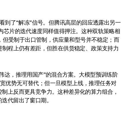
200亿的债
是不送主机，你领不领？
界看到了“解冻”信号。但腾讯高层的回应透露出另一
！老司机教你3招真·快充
国内芯片的迭代速度同样值得押注。这种双轨策略相
主怒了：车内不是广告屏！
先，但受制于出口管制，供应量和型号并不稳定；而
进制程上仍有差距，但胜在供货稳定、政策支持力
错真的会后悔吗？
TFS的终极对决
冰箱，你中招了吗？
伟达，推理用国产”的混合方案。大模型预训练阶
内存带宽优势无可替代；但一旦模型上线，推理任务对
颈环”，除了贵还有啥缺点？
控制上反而更具竞争力。这种差异化的算力组合，
的迭代留出了窗口期。