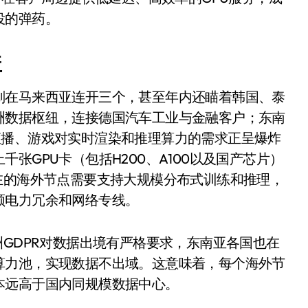
0万台，技术创新驱动多品类增长
役的弹药。
%！三大利好连夜引爆
盖
个比亚迪——中国车企该醒醒了
划在马来西亚连开三个，甚至年内还瞄着韩国、泰
风扇怼脸，但最狠的是那个机械音
洲数据枢纽，连接德国汽车工业与金融客户；东南
卖工作室、网络瘫了，微软这次真急了
直播、游戏对实时渲染和推理算力的需求正呈爆炸
大跃进，但鼠标操控才是真·杀手锏？
张GPU卡（包括H200、A100以及国产芯片）
在的海外节点需要支持大规模分布式训练和推理，
继续“垂帘听政”？
顾电力冗余和网络专线。
17顶配？闪迪这波操作太狠了
储技术给了AI
洲GDPR对数据出境有严格要求，东南亚各国也在
算力池，实现数据不出域。这意味着，每个海外节
小鹏的“多事之夏”
本远高于国内同规模数据中心。
面儿——试驾雷克萨斯ES 500e