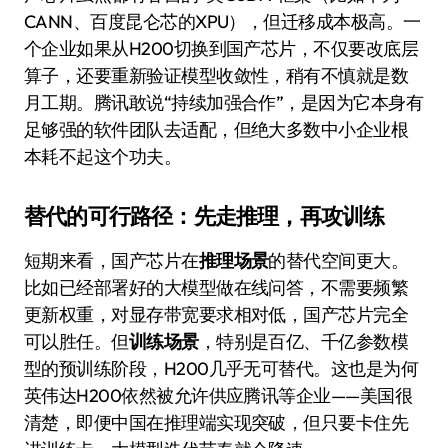
CANN、百度昆仑芯的XPU），但迁移成本极高。一
个企业如果从H200切换到国产芯片，不仅要改底层
算子，还要重新验证模型收敛性，稍有不慎就是数
月工期。腾讯敢说“持续加强合作”，是因为它本身有
足够强的软件团队去适配，但绝大多数中小企业根
本耗不起这个功夫。
替代的可行路径：先走推理，再攻训练
短期来看，国产芯片在
推理场景
的替代空间更大。
比如已经部署好的大模型做在线问答，不需要频繁
更新权重，对显存带宽要求相对低，国产芯片完全
可以胜任。但
训练场景
，特别是百亿、千亿参数模
型的预训练阶段，H200几乎无可替代。这也是为何
英伟达H200依然被允许供应腾讯等企业——美国很
清楚，即便中国在推理端实现突破，但只要卡住先