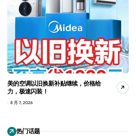
美的空调以旧换新补贴继续，价格给
追
力，极速闪装！
4
长
8 月 7, 2026
8
热门话题