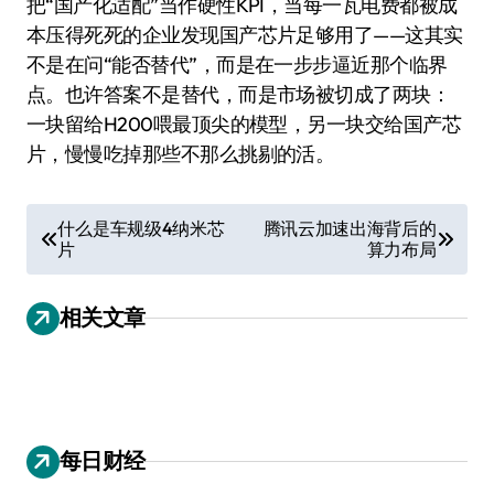
把“国产化适配”当作硬性KPI，当每一瓦电费都被成
本压得死死的企业发现国产芯片足够用了——这其实
不是在问“能否替代”，而是在一步步逼近那个临界
点。也许答案不是替代，而是市场被切成了两块：
一块留给H200喂最顶尖的模型，另一块交给国产芯
片，慢慢吃掉那些不那么挑剔的活。
文
什么是车规级4纳米芯
腾讯云加速出海背后的
片
算力布局
章
导
相关文章
航
每日财经