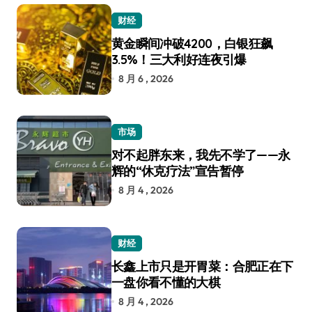
财经
黄金瞬间冲破4200，白银狂飙
3.5%！三大利好连夜引爆
8 月 6 , 2026
市场
对不起胖东来，我先不学了——永
辉的“休克疗法”宣告暂停
8 月 4 , 2026
财经
长鑫上市只是开胃菜：合肥正在下
一盘你看不懂的大棋
8 月 4 , 2026