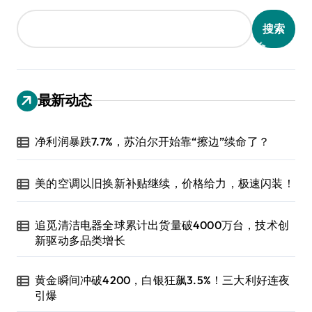
搜索
最新动态
净利润暴跌7.7%，苏泊尔开始靠“擦边”续命了？
美的空调以旧换新补贴继续，价格给力，极速闪装！
追觅清洁电器全球累计出货量破4000万台，技术创
新驱动多品类增长
黄金瞬间冲破4200，白银狂飙3.5%！三大利好连夜
引爆