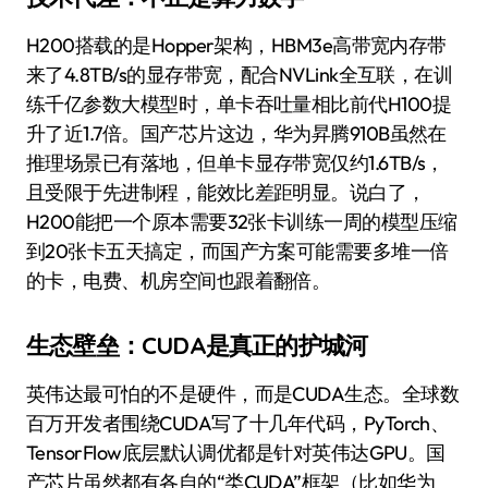
H200搭载的是Hopper架构，HBM3e高带宽内存带
来了4.8TB/s的显存带宽，配合NVLink全互联，在训
练千亿参数大模型时，单卡吞吐量相比前代H100提
升了近1.7倍。国产芯片这边，华为昇腾910B虽然在
推理场景已有落地，但单卡显存带宽仅约1.6TB/s，
且受限于先进制程，能效比差距明显。说白了，
H200能把一个原本需要32张卡训练一周的模型压缩
到20张卡五天搞定，而国产方案可能需要多堆一倍
的卡，电费、机房空间也跟着翻倍。
生态壁垒：CUDA是真正的护城河
英伟达最可怕的不是硬件，而是CUDA生态。全球数
百万开发者围绕CUDA写了十几年代码，PyTorch、
TensorFlow底层默认调优都是针对英伟达GPU。国
产芯片虽然都有各自的“类CUDA”框架（比如华为