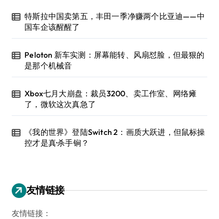
特斯拉中国卖第五，丰田一季净赚两个比亚迪——中
国车企该醒醒了
Peloton 新车实测：屏幕能转、风扇怼脸，但最狠的
是那个机械音
Xbox七月大崩盘：裁员3200、卖工作室、网络瘫
了，微软这次真急了
《我的世界》登陆Switch 2：画质大跃进，但鼠标操
控才是真·杀手锏？
友情链接
友情链接：