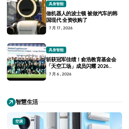
具身智能
做机器人的波士顿 被做汽车的韩
国现代 全资收购了
7 月 17 , 2026
具身智能
斩获冠军佳绩！俞浩教育基金会
「天空工场」成员闪耀 2026
RoboCup 机器人世界杯
7 月 6 , 2026
智慧生活
空调