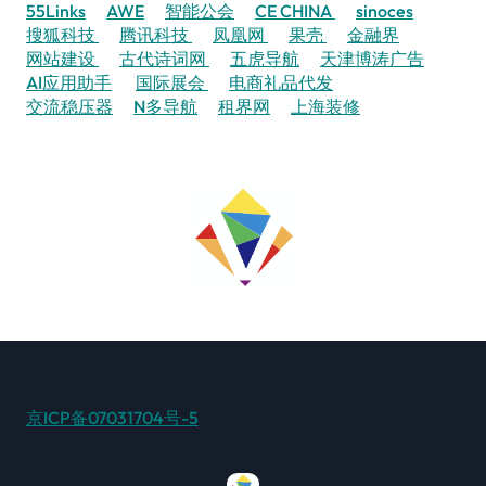
55Links
AWE
智能公会
CE CHINA
sinoces
搜狐科技
腾讯科技
凤凰网
果壳
金融界
网站建设
古代诗词网
五虎导航
天津博涛广告
AI应用助手
国际展会
电商礼品代发
交流稳压器
N多导航
租界网
上海装修
京ICP备07031704号-5