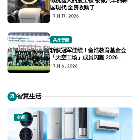
做机器人的波士顿 被做汽车的韩
国现代 全资收购了
7 月 17 , 2026
具身智能
斩获冠军佳绩！俞浩教育基金会
「天空工场」成员闪耀 2026
RoboCup 机器人世界杯
7 月 6 , 2026
智慧生活
空调