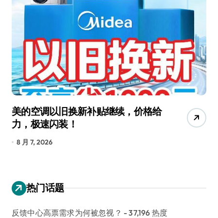
美的空调以旧换新补贴继续，价格给
追
力，极速闪装！
4
长
8 月 7, 2026
8
热门话题
反馈中心高票需求为何被忽视？
- 37,196 热度