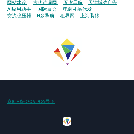
网站建设
古代诗词网
五虎导航
天津博涛广告
AI应用助手
国际展会
电商礼品代发
交流稳压器
N多导航
租界网
上海装修
京ICP备07031704号-5