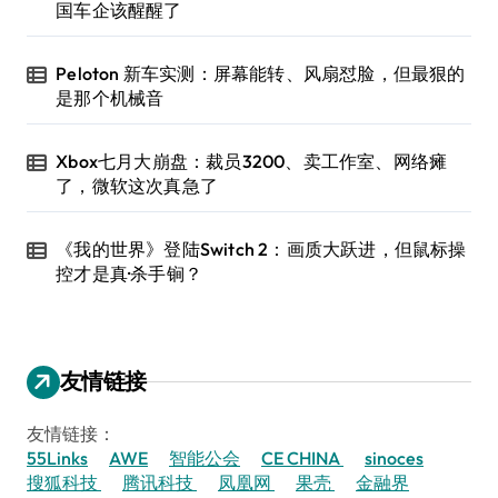
国车企该醒醒了
Peloton 新车实测：屏幕能转、风扇怼脸，但最狠的
是那个机械音
Xbox七月大崩盘：裁员3200、卖工作室、网络瘫
了，微软这次真急了
《我的世界》登陆Switch 2：画质大跃进，但鼠标操
控才是真·杀手锏？
友情链接
友情链接：
55Links
AWE
智能公会
CE CHINA
sinoces
搜狐科技
腾讯科技
凤凰网
果壳
金融界