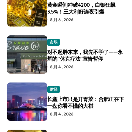
黄金瞬间冲破4200，白银狂飙
3.5%！三大利好连夜引爆
8 月 6 , 2026
市场
对不起胖东来，我先不学了——永
辉的“休克疗法”宣告暂停
8 月 4 , 2026
财经
长鑫上市只是开胃菜：合肥正在下
一盘你看不懂的大棋
8 月 4 , 2026