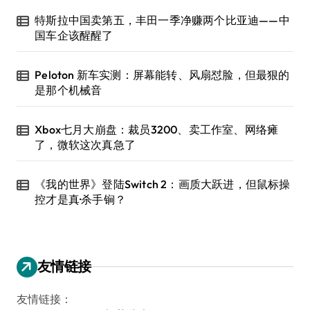
特斯拉中国卖第五，丰田一季净赚两个比亚迪——中
国车企该醒醒了
Peloton 新车实测：屏幕能转、风扇怼脸，但最狠的
是那个机械音
Xbox七月大崩盘：裁员3200、卖工作室、网络瘫
了，微软这次真急了
《我的世界》登陆Switch 2：画质大跃进，但鼠标操
控才是真·杀手锏？
友情链接
友情链接：