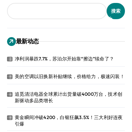
搜索
最新动态
净利润暴跌7.7%，苏泊尔开始靠“擦边”续命了？
美的空调以旧换新补贴继续，价格给力，极速闪装！
追觅清洁电器全球累计出货量破4000万台，技术创
新驱动多品类增长
黄金瞬间冲破4200，白银狂飙3.5%！三大利好连夜
引爆