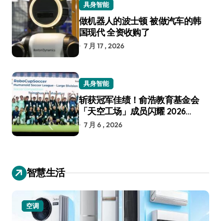
具身智能
做机器人的波士顿 被做汽车的韩
国现代 全资收购了
7 月 17 , 2026
具身智能
斩获冠军佳绩！俞浩教育基金会
「天空工场」成员闪耀 2026
RoboCup 机器人世界杯
7 月 6 , 2026
智慧生活
空调