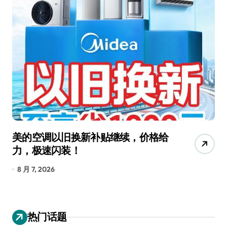
美的空调以旧换新补贴继续，价格给
追
力，极速闪装！
4
长
8 月 7, 2026
8
热门话题