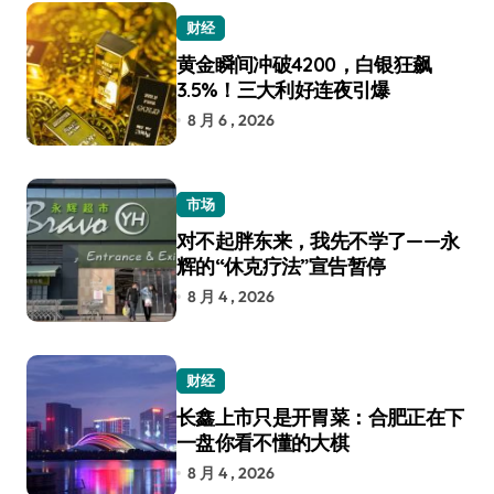
财经
黄金瞬间冲破4200，白银狂飙
3.5%！三大利好连夜引爆
8 月 6 , 2026
市场
对不起胖东来，我先不学了——永
辉的“休克疗法”宣告暂停
8 月 4 , 2026
财经
长鑫上市只是开胃菜：合肥正在下
一盘你看不懂的大棋
8 月 4 , 2026