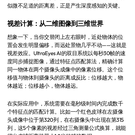
似微不足道的距离差，正是产生深度感知的关键。
视差计算：从二维图像到三维世界
想象一下，当你交替闭上左右眼时，近处物体的位
置会发生明显偏移，而远处景物几乎不动——这就是
视差效应。UltraEyes AI的双目系统以每秒30帧的速
度同步捕捉图像，通过特征点匹配算法，精确计算
同一物体在两个摄像头成像中的像素位移。这个位
移值与物体到摄像头的距离成反比：位移越大，物
体越近；位移越小，物体越远。
在实际应用中，系统需要在毫秒级时间内完成数千
个特征点的匹配计算。比如一个红色皮球在左摄像
头成像中位于第320列，在右摄像头中出现在第315
列，这5个像素的视差经过三角测量公式换算，就能