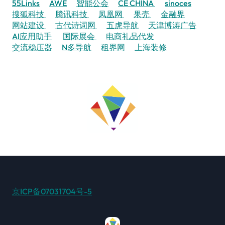
55Links
AWE
智能公会
CE CHINA
sinoces
搜狐科技
腾讯科技
凤凰网
果壳
金融界
网站建设
古代诗词网
五虎导航
天津博涛广告
AI应用助手
国际展会
电商礼品代发
交流稳压器
N多导航
租界网
上海装修
京ICP备07031704号-5