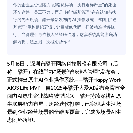
你的企业是否也陷入“战略喊得响，执行走样严重”的死循
环？这并非员工不力，而是传统“碳基管理”存在认知与执
行的先天瓶颈。酷开最新发布的 AI 操作系统，试图用“硅
基管理”重构组织逻辑，让目标像代码一样被精准拆解执
行。当管理不再依赖人的经验传递，这套系统真能彻底消
解内耗，还是另一次概念炒作？
5月16日，深圳市酷开网络科技股份有限公司（后
称：酷开）在线举办“场景智能·硅基管理”发布会，
正式推出原生AI企业操作系统——酷开Happy Work
AIOS Lite MVP。自2025年酷开·大爱AI发布会官宣全
面向AI原生企业战略转型以来，酷开持续深耕AI原
生底层能力布局，历经迭代打磨，已实现从生活场
景到企业经营场景的全维度覆盖，完成多场景AI生
态闭环落地。