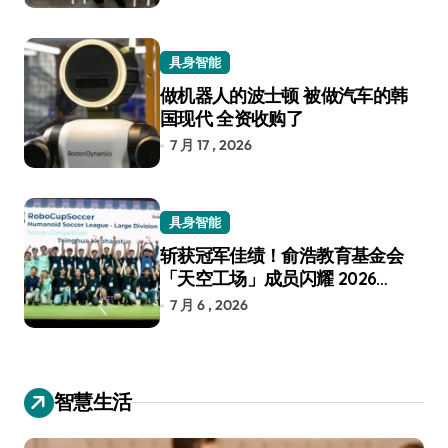
具身智能
做机器人的波士顿 被做汽车的韩
国现代 全资收购了
7 月 17 , 2026
具身智能
斩获冠军佳绩！俞浩教育基金会
「天空工场」成员闪耀 2026
RoboCup 机器人世界杯
7 月 6 , 2026
智慧生活