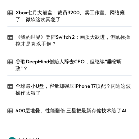
Xbox七月大崩盘：裁员3200、卖工作室、网络瘫
了，微软这次真急了
《我的世界》登陆Switch 2：画质大跃进，但鼠标操
控才是真·杀手锏？
谷歌DeepMind创始人辞去CEO，但继续“垂帘听
政”？
全球最小U盘，容量却碾压iPhone 17顶配？闪迪这波
操作太狠了
400层堆叠、性能翻倍 三星把最新存储技术给了AI