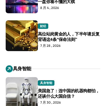
一盘你看不懂的大棋
8 月 4 , 2026
财经
高位站岗黄金的人，下半年请反复
背诵这4条“保命法则”
7 月 28 , 2026
具身智能
具身智能
美国急了：连中国的机器狗都怕，
还谈什么大国自信？
7 月 30 , 2026