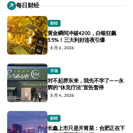
每日财经
财经
黄金瞬间冲破4200，白银狂飙
3.5%！三大利好连夜引爆
8 月 6 , 2026
市场
对不起胖东来，我先不学了——永
辉的“休克疗法”宣告暂停
8 月 4 , 2026
财经
长鑫上市只是开胃菜：合肥正在下