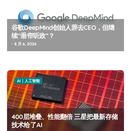
谷歌DeepMind创始人辞去CEO，但继
续“垂帘听政”？
8 月 6, 2026
AI｜人工智能
400层堆叠、性能翻倍 三星把最新存储
技术给了AI