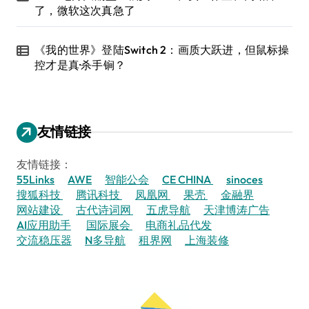
了，微软这次真急了
《我的世界》登陆Switch 2：画质大跃进，但鼠标操
控才是真·杀手锏？
友情链接
友情链接：
55Links
AWE
智能公会
CE CHINA
sinoces
搜狐科技
腾讯科技
凤凰网
果壳
金融界
网站建设
古代诗词网
五虎导航
天津博涛广告
AI应用助手
国际展会
电商礼品代发
交流稳压器
N多导航
租界网
上海装修