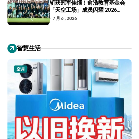
斩获冠军佳绩！俞浩教育基金会
「天空工场」成员闪耀 2026
RoboCup 机器人世界杯
7 月 6 , 2026
智慧生活
空调