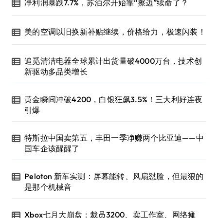
净利润暴跌7.7%，苏泊尔开始靠“擦边”续命了？
美的空调以旧换新补贴继续，价格给力，极速闪装！
追觅清洁电器全球累计出货量破4000万台，技术创
新驱动多品类增长
黄金瞬间冲破4200，白银狂飙3.5%！三大利好连夜
引爆
特斯拉中国卖第五，丰田一季净赚两个比亚迪——中
国车企该醒醒了
Peloton 新车实测：屏幕能转、风扇怼脸，但最狠的
是那个机械音
Xbox七月大崩盘：裁员3200、卖工作室、网络瘫