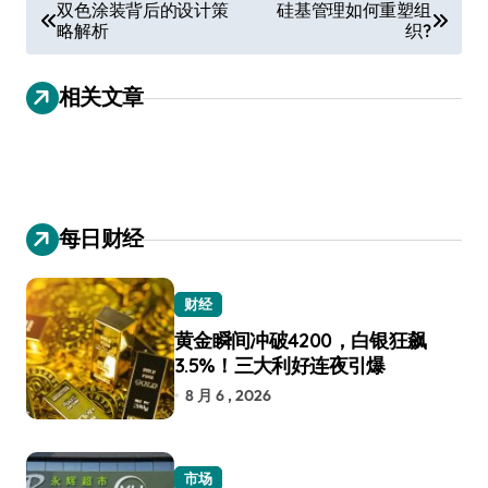
文
双色涂装背后的设计策
硅基管理如何重塑组
略解析
织?
章
导
相关文章
航
每日财经
财经
黄金瞬间冲破4200，白银狂飙
3.5%！三大利好连夜引爆
8 月 6 , 2026
市场