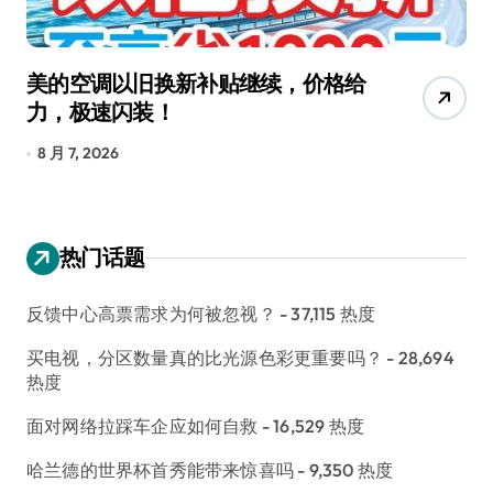
美的空调以旧换新补贴继续，价格给
追
力，极速闪装！
4
长
8 月 7, 2026
8
热门话题
反馈中心高票需求为何被忽视？
- 37,115 热度
买电视，分区数量真的比光源色彩更重要吗？
- 28,694
热度
面对网络拉踩车企应如何自救
- 16,529 热度
哈兰德的世界杯首秀能带来惊喜吗
- 9,350 热度