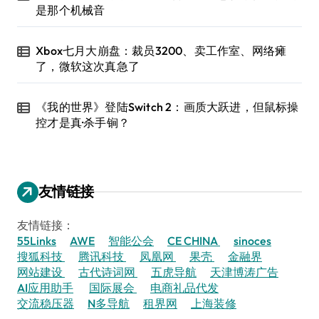
是那个机械音
Xbox七月大崩盘：裁员3200、卖工作室、网络瘫
了，微软这次真急了
《我的世界》登陆Switch 2：画质大跃进，但鼠标操
控才是真·杀手锏？
友情链接
友情链接：
55Links
AWE
智能公会
CE CHINA
sinoces
搜狐科技
腾讯科技
凤凰网
果壳
金融界
网站建设
古代诗词网
五虎导航
天津博涛广告
AI应用助手
国际展会
电商礼品代发
交流稳压器
N多导航
租界网
上海装修