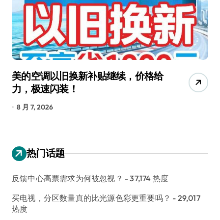
美的空调以旧换新补贴继续，价格给
追
力，极速闪装！
4
长
8 月 7, 2026
8
热门话题
反馈中心高票需求为何被忽视？
- 37,174 热度
买电视，分区数量真的比光源色彩更重要吗？
- 29,017
热度