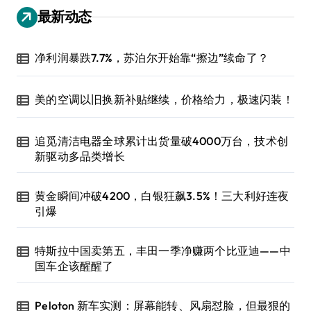
最新动态
净利润暴跌7.7%，苏泊尔开始靠“擦边”续命了？
美的空调以旧换新补贴继续，价格给力，极速闪装！
追觅清洁电器全球累计出货量破4000万台，技术创
新驱动多品类增长
黄金瞬间冲破4200，白银狂飙3.5%！三大利好连夜
引爆
特斯拉中国卖第五，丰田一季净赚两个比亚迪——中
国车企该醒醒了
Peloton 新车实测：屏幕能转、风扇怼脸，但最狠的