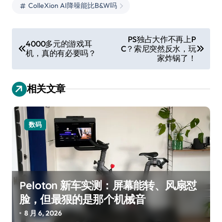
ColleXion AI降噪能比B&W吗
文
PS独占大作不再上P
4000多元的游戏耳
C？索尼突然反水，玩
章
机，真的有必要吗？
家炸锅了！
导
航
相关文章
数码
Peloton 新车实测：屏幕能转、风扇怼
脸，但最狠的是那个机械音
8 月 6, 2026