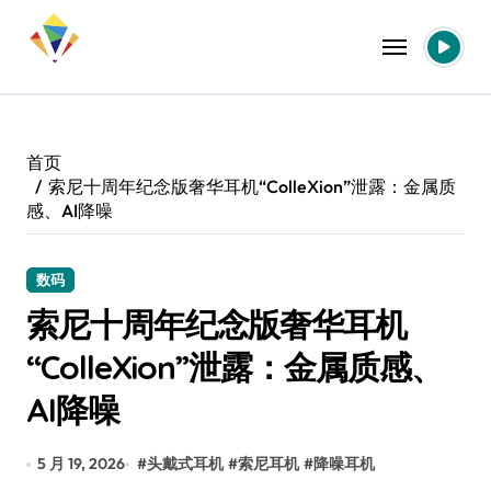
跳
转
到
内
容
首页
索尼十周年纪念版奢华耳机“ColleXion”泄露：金属质
感、AI降噪
数码
索尼十周年纪念版奢华耳机
“ColleXion”泄露：金属质感、
AI降噪
5 月 19, 2026
#
头戴式耳机
#
索尼耳机
#
降噪耳机