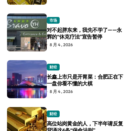
市场
对不起胖东来，我先不学了——永
辉的“休克疗法”宣告暂停
8 月 4 , 2026
财经
长鑫上市只是开胃菜：合肥正在下
一盘你看不懂的大棋
8 月 4 , 2026
财经
高位站岗黄金的人，下半年请反复
背诵这4条“保命法则”