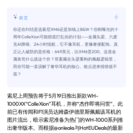
前言
你还在纠结是选索尼XM6还是加钱上B&W？但刚曝光的十
周年ColleXion可能彻底打乱你的计划——金属头梁、六麦
克AI降噪、24小时续航，它不像耳机，更像奢侈配饰。真
正让人破防的是价格：649美元，比XM6贵200。这道金
属条凭什么值这个价？答案藏在头梁重构的佩戴逻辑里，
而你可能一直误解了奢华耳机的核心。敢点进来猜猜值不
值？
索尼上周预告将于5月19日推出新款WH-
1000XX“ColleXion”耳机，并称“杰作即将问世”。此
前已有传闻和F1演员达姆森·伊德里斯佩戴该耳机的
图片流出，暗示索尼准备为热门的WH-1000系列推
出奢华版本。而根据@onleaks与HotEUDeals的最新