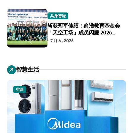
具身智能
斩获冠军佳绩！俞浩教育基金会
「天空工场」成员闪耀 2026
RoboCup 机器人世界杯
7 月 6 , 2026
智慧生活
空调