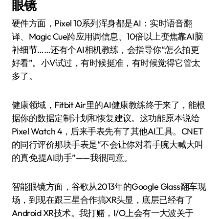
眼镜
硬件方面，Pixel 10系列浑身都是AI：实时语音翻
译、Magic Cue跨应用调信息、10倍以上变焦靠AI脑
补细节……还有个AI相机教练，会指导你“怎么拍更
好看”。小V试过，有时候挺准，有时候觉得它管太
多了。
健康领域，Fitbit Air里的AI健康教练终于来了，能根
据你的数据定制计划和恢复建议。这功能原本说给
Pixel Watch 4，后来手表先有了其他AI工具。CNET
的同行评价那块手表是“不会让你对着手腕大喊大叫
的真·免提AI助手”——我很同意。
智能眼镜方面，谷歌从2013年的Google Glass翻车现
场，到现在跟三星合作搞XR头显，底层已经有了
Android XR技术。我打赌，I/O上会有一大波关于