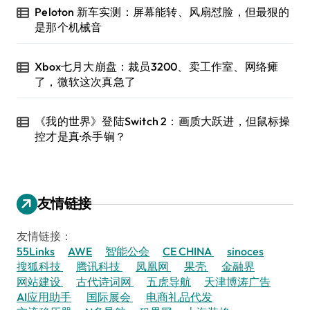
Peloton 新车实测：屏幕能转、风扇怼脸，但最狠的
是那个机械音
Xbox七月大崩盘：裁员3200、卖工作室、网络瘫
了，微软这次真急了
《我的世界》登陆Switch 2：画质大跃进，但鼠标操
控才是真·杀手锏？
友情链接
友情链接：
55Links
AWE
智能公会
CE CHINA
sinoces
搜狐科技
腾讯科技
凤凰网
果壳
金融界
网站建设
古代诗词网
五虎导航
天津博涛广告
AI应用助手
国际展会
电商礼品代发