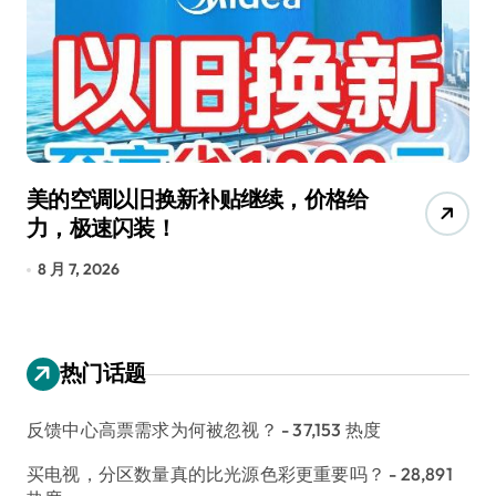
美的空调以旧换新补贴继续，价格给
追觅
力，极速闪装！
40
长
8 月 7, 2026
8 月 
热门话题
反馈中心高票需求为何被忽视？
- 37,153 热度
买电视，分区数量真的比光源色彩更重要吗？
- 28,891