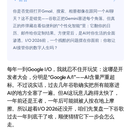
你是否觉得打开Gmail、搜索、相册都像在跟同一个AI聊
天？这不是错觉——谷歌正把Gemini塞进每个角落。但真
正的炸弹藏在看似便利的“个性化智能”里：它翻你的日
历、邮件给你定制结果。方便背后，是AI对你生活的全面
渗透。I/O 2026前，一个残酷的问题摆在你面前：你敢让
AI接管你的数字人生吗？
每年一到Google I/O，我就忍不住开玩笑：这哪是开
发者大会，分明是“Google A/I”——AI含量严重超
标。不过说实话，过去几年谷歌确实把所有能塞进
AI的地方全塞了一遍。但AI这玩意儿跑得太快了，
一年前还是王者，一年后可能就被人按在地上摩
擦。所以趁着I/O 2026还没开，咱们先复盘一下谷歌
过去一年到底干了啥，顺便猜猜它下一步会怎么
走。