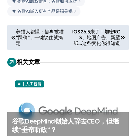
创意AI版权雷区：谷歌如何应对
谷歌AI嵌入所有产品是福是祸
文
养猫人都懂：键盘被猫
iOS 26.5来了！加密RC
“踩稿”，一键锁住就搞
S、地图广告、新壁
章
定
纸…这些变化你得知道
导
航
相关文章
AI｜人工智能
谷歌DeepMind创始人辞去CEO，但继
续“垂帘听政”？