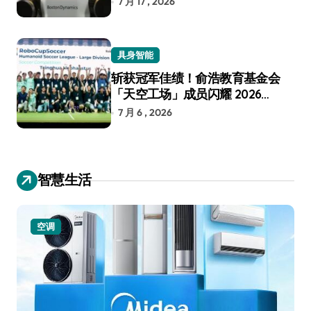
7 月 17 , 2026
具身智能
斩获冠军佳绩！俞浩教育基金会
「天空工场」成员闪耀 2026
RoboCup 机器人世界杯
7 月 6 , 2026
智慧生活
空调
小