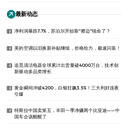
最新动态
净利润暴跌7.7%，苏泊尔开始靠“擦边”续命了？
美的空调以旧换新补贴继续，价格给力，极速闪装！
追觅清洁电器全球累计出货量破4000万台，技术创
新驱动多品类增长
黄金瞬间冲破4200，白银狂飙3.5%！三大利好连夜
引爆
特斯拉中国卖第五，丰田一季净赚两个比亚迪——中
国车企该醒醒了