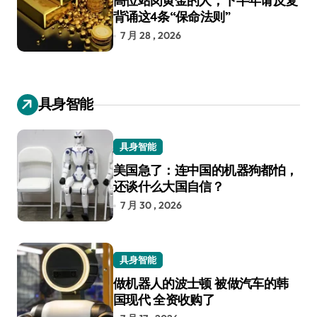
高位站岗黄金的人，下半年请反复
背诵这4条“保命法则”
7 月 28 , 2026
具身智能
具身智能
美国急了：连中国的机器狗都怕，
还谈什么大国自信？
7 月 30 , 2026
具身智能
做机器人的波士顿 被做汽车的韩
国现代 全资收购了