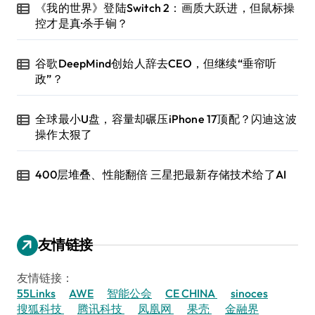
《我的世界》登陆Switch 2：画质大跃进，但鼠标操
控才是真·杀手锏？
谷歌DeepMind创始人辞去CEO，但继续“垂帘听
政”？
全球最小U盘，容量却碾压iPhone 17顶配？闪迪这波
操作太狠了
400层堆叠、性能翻倍 三星把最新存储技术给了AI
友情链接
友情链接：
55Links
AWE
智能公会
CE CHINA
sinoces
搜狐科技
腾讯科技
凤凰网
果壳
金融界