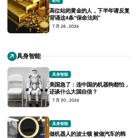
财经
高位站岗黄金的人，下半年请反复
背诵这4条“保命法则”
7 月 28 , 2026
具身智能
具身智能
美国急了：连中国的机器狗都怕，
还谈什么大国自信？
7 月 30 , 2026
具身智能
做机器人的波士顿 被做汽车的韩