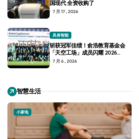
国现代 全资收购了
7 月 17 , 2026
具身智能
斩获冠军佳绩！俞浩教育基金会
「天空工场」成员闪耀 2026
RoboCup 机器人世界杯
7 月 6 , 2026
智慧生活
小家电