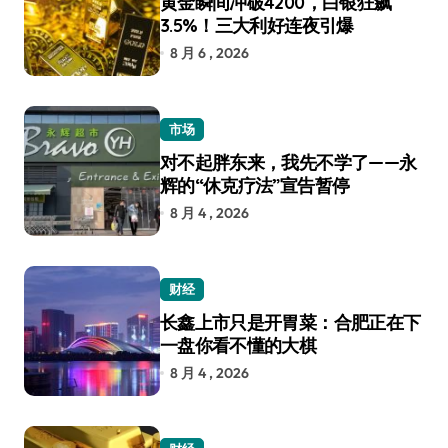
黄金瞬间冲破4200，白银狂飙
3.5%！三大利好连夜引爆
8 月 6 , 2026
市场
对不起胖东来，我先不学了——永
辉的“休克疗法”宣告暂停
8 月 4 , 2026
财经
长鑫上市只是开胃菜：合肥正在下
一盘你看不懂的大棋
8 月 4 , 2026