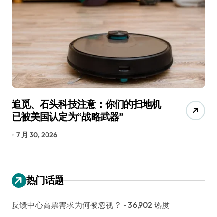
追觅、石头科技注意：你们的扫地机
月
已被美国认定为“战略武器”
还
7 月 30, 2026
7
热门话题
反馈中心高票需求为何被忽视？
- 36,902 热度