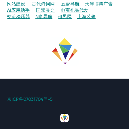
网站建设
古代诗词网
五虎导航
天津博涛广告
AI应用助手
国际展会
电商礼品代发
交流稳压器
N多导航
租界网
上海装修
京ICP备07031704号-5