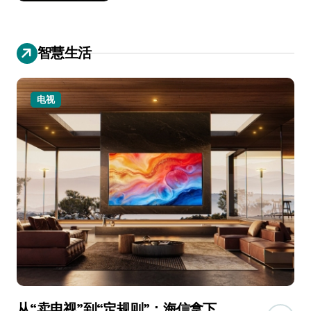
智慧生活
电视
从“卖电视”到“定规则”：海信拿下
追