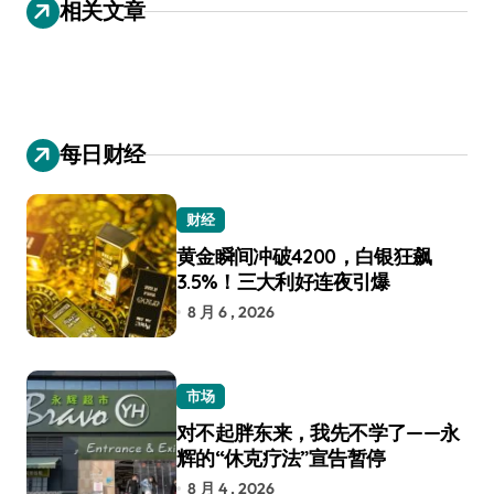
相关文章
航
每日财经
财经
黄金瞬间冲破4200，白银狂飙
3.5%！三大利好连夜引爆
8 月 6 , 2026
市场
对不起胖东来，我先不学了——永
辉的“休克疗法”宣告暂停
8 月 4 , 2026