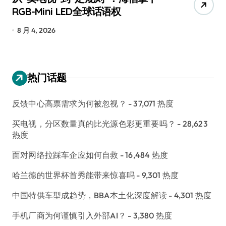
RGB-Mini LED全球话语权
已
8 月 4, 2026
7
热门话题
反馈中心高票需求为何被忽视？
- 37,071 热度
买电视，分区数量真的比光源色彩更重要吗？
- 28,623
热度
面对网络拉踩车企应如何自救
- 16,484 热度
哈兰德的世界杯首秀能带来惊喜吗
- 9,301 热度
中国特供车型成趋势，BBA本土化深度解读
- 4,301 热度
手机厂商为何谨慎引入外部AI？
- 3,380 热度