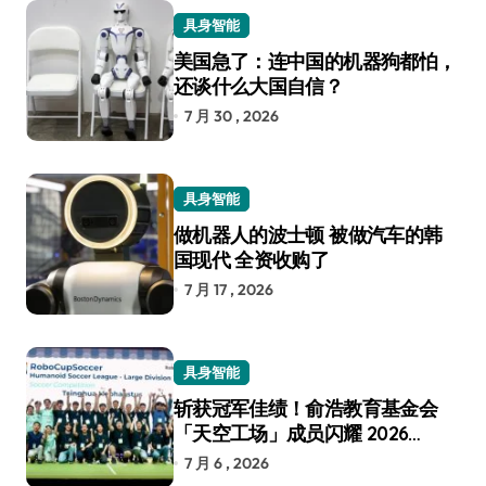
具身智能
美国急了：连中国的机器狗都怕，
还谈什么大国自信？
7 月 30 , 2026
具身智能
做机器人的波士顿 被做汽车的韩
国现代 全资收购了
7 月 17 , 2026
具身智能
斩获冠军佳绩！俞浩教育基金会
「天空工场」成员闪耀 2026
RoboCup 机器人世界杯
7 月 6 , 2026