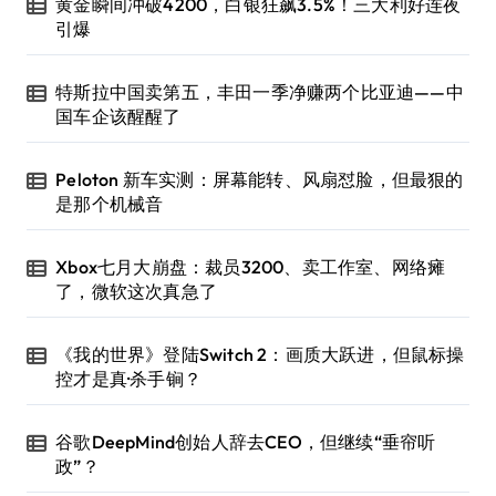
黄金瞬间冲破4200，白银狂飙3.5%！三大利好连夜
引爆
特斯拉中国卖第五，丰田一季净赚两个比亚迪——中
国车企该醒醒了
Peloton 新车实测：屏幕能转、风扇怼脸，但最狠的
是那个机械音
Xbox七月大崩盘：裁员3200、卖工作室、网络瘫
了，微软这次真急了
《我的世界》登陆Switch 2：画质大跃进，但鼠标操
控才是真·杀手锏？
谷歌DeepMind创始人辞去CEO，但继续“垂帘听
政”？