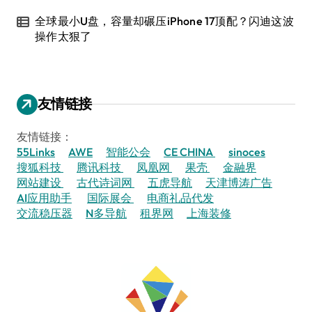
全球最小U盘，容量却碾压iPhone 17顶配？闪迪这波
操作太狠了
友情链接
友情链接：
55Links
AWE
智能公会
CE CHINA
sinoces
搜狐科技
腾讯科技
凤凰网
果壳
金融界
网站建设
古代诗词网
五虎导航
天津博涛广告
AI应用助手
国际展会
电商礼品代发
交流稳压器
N多导航
租界网
上海装修