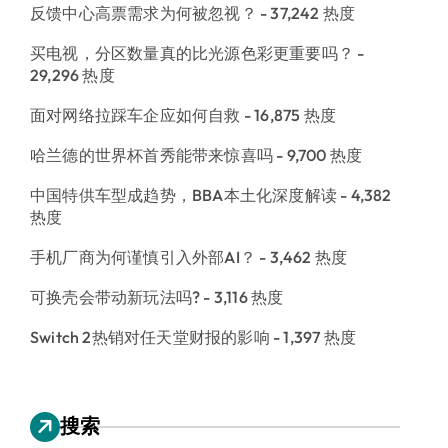
反馈中心高票需求为何被忽视？
- 37,242 热度
买电视，分区数量真的比光源色彩更重要吗？
-
29,296 热度
面对网络拉踩车企应如何自救
- 16,875 热度
哈兰德的世界杯首秀能带来惊喜吗
- 9,700 热度
中国特供车型成趋势，BBA本土化深度解读
- 4,382
热度
手机厂商为何谨慎引入外部AI？
- 3,462 热度
可换壳会带动新玩法吗?
- 3,116 热度
Switch 2热销对任天堂财报的影响
- 1,397 热度
搜索