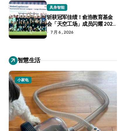
具身智能
斩获冠军佳绩！俞浩教育基金
会「天空工场」成员闪耀 2026
RoboCup 机器人世界杯
7 月 6 , 2026
智慧生活
小家电