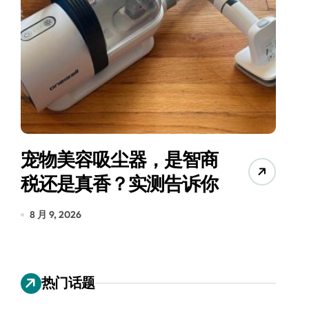
宠物美容吸尘器，是智商
三
税还是真香？实测告诉你
8 月 9, 2026
8
热门话题