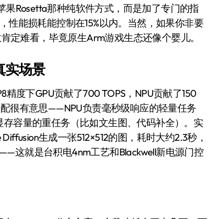
200亿的债
果Rosetta那种纯软件方式，而是加了专门的指
，性能损耗能控制在15%以内。当然，如果你非要
是不送主机，你领不领？
帧数肯定难看，毕竟原生Arm游戏生态还像个婴儿。
！老司机教你3招真·快充
主怒了：车内不是广告屏！
的真实场景
错真的会后悔吗？
P8精度下GPU贡献了700 TOPS，NPU贡献了150
TFS的终极对决
这个分配很有意思——NPU负责毫秒级响应的轻量任务
显存容量的重任务（比如文生图、代码补全）。实
冰箱，你中招了吗？
le Diffusion生成一张512×512的图，耗时大约2.3秒，
颈环”，除了贵还有啥缺点？
——这就是台积电4nm工艺和Blackwell新电源门控