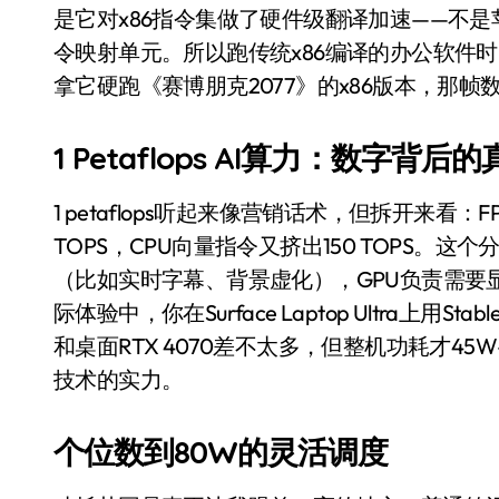
550亿美金！沙特把EA买了，但背了
是它对x86指令集做了硬件级翻译加速——不是苹
令映射单元。所以跑传统x86编译的办公软件时
Xbox 25岁生日送壁纸送徽章，就
拿它硬跑《赛博朋克2077》的x86版本，那
别再用汽车USB给MacBook充电了
花钱买宝马，启动先看蜘蛛侠？”车
1 Petaflops AI算力：数字背后
Windows 11家庭版和专业版，选
1 petaflops听起来像营销话术，但拆开来看：F
你的U盘格式对了吗？详解exFAT和N
TOPS，CPU向量指令又挤出150 TOPS。
（比如实时字幕、背景虚化），GPU负责需要
维修店最怕的“作死”操作：把手机塞
际体验中，你在Surface Laptop Ultra上用Stab
实测索尼黑科技：能降温能加热的“
和桌面RTX 4070差不太多，但整机功耗才45W
技术的实力。
个位数到80W的灵活调度