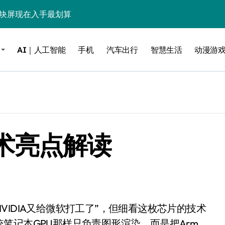
这块屏现在入手最划算
毒”！
AI｜人工智能
手机
汽车出行
智慧生活
动漫游
？实测告诉你
低音，把影院塞进电视柜
be这个接口决定了画质生死
电池杀手”
片技术亮点解读
能，最后一个惊到我
借尸还魂”，是妙棋还是昏招？
之王？
边”续命了？
力，极速闪装！
笔记本GPU那样只负责图形渲染，而是把Arm