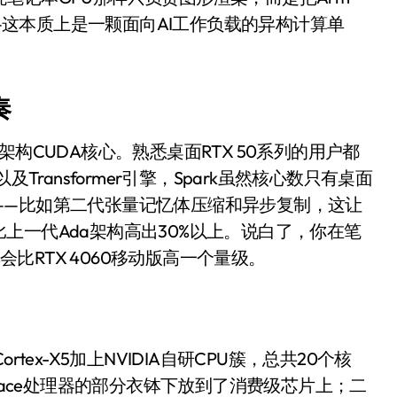
0万台，技术创新驱动多品类增长
了一起——这本质上是一颗面向AI工作负载的异构计算单
%！三大利好连夜引爆
个比亚迪——中国车企该醒醒了
奏
风扇怼脸，但最狠的是那个机械音
well架构CUDA核心。熟悉桌面RTX 50系列的用户都
卖工作室、网络瘫了，微软这次真急了
以及Transformer引擎，Spark虽然核心数只有桌面
大跃进，但鼠标操控才是真·杀手锏？
——比如第二代张量记忆体压缩和异步复制，这让
上一代Ada架构高出30%以上。说白了，你在笔
继续“垂帘听政”？
会比RTX 4060移动版高一个量级。
17顶配？闪迪这波操作太狠了
储技术给了AI
小鹏的“多事之夏”
ex-X5加上NVIDIA自研CPU簇，总共20个核
面儿——试驾雷克萨斯ES 500e
race处理器的部分衣钵下放到了消费级芯片上；二