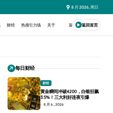
9
8 月 2026, 周日
戏
财经
热搜引力场
关于
返回首页
每日财经
财经
黄金瞬间冲破4200，白银狂飙
3.5%！三大利好连夜引爆
8 月 6 , 2026