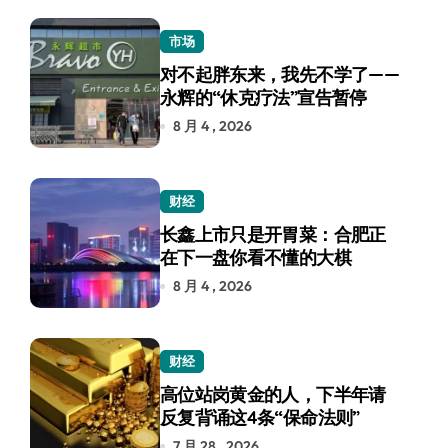
市场
对不起胖东来，我先不学了——
永辉的“休克疗法”宣告暂停
8 月 4 , 2026
财经
长鑫上市只是开胃菜：合肥正
在下一盘你看不懂的大棋
8 月 4 , 2026
财经
高位站岗黄金的人，下半年请
反复背诵这4条“保命法则”
7 月 28 , 2026