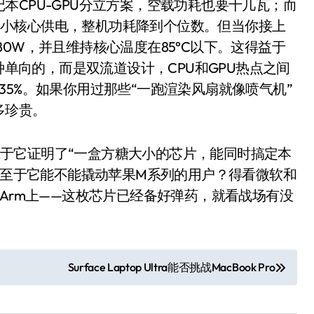
本CPU-GPU分立方案，空载功耗也要十几瓦；而
留几个小核心供电，整机功耗降到个位数。但当你接上
0W，并且维持核心温度在85°C以下。这得益于
种单向的，而是双流道设计，CPU和GPU热点之间
5%。如果你用过那些“一跑渲染风扇就像喷气机”
多珍贵。
而在于它证明了“一盒方糖大小的芯片，能同时搞定本
事。至于它能不能撬动苹果M系列的用户？得看微软和
洗衣机
Arm上——这枚芯片已经备好弹药，就看战场有没
Surface Laptop Ultra能否挑战MacBook Pro