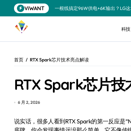
跳
ViWANT
一根线搞定96W供电+6K输出？LG
转
到
洗衣液倒满一盖？你这是在给衣服“下
内
容
科技
宠物美容吸尘器，是智商税还是真香
三星QS90H回音壁评测：内置四重
任天堂藏了20年的秘密：GameCu
首页
RTX Spark芯片技术亮点解读
复古掌机续航攻略：让老游戏机告别“
RTX Spark芯
科学仪器都能接？USB-C的隐藏技
降噪耳机也搞“青春版”？索尼这招“
SSD涨到肉疼，U盘反而成了性价比
6 月 2, 2026
净利润暴跌7.7%，苏泊尔开始靠“擦
说实话，很多人看到RTX Spark的第一反应是“NVIDIA又给微软打工了”，但细看这枚芯片的技术
美的空调以旧换新补贴继续，价格给
底牌，你会发现事情远没那么简单。它不像传统