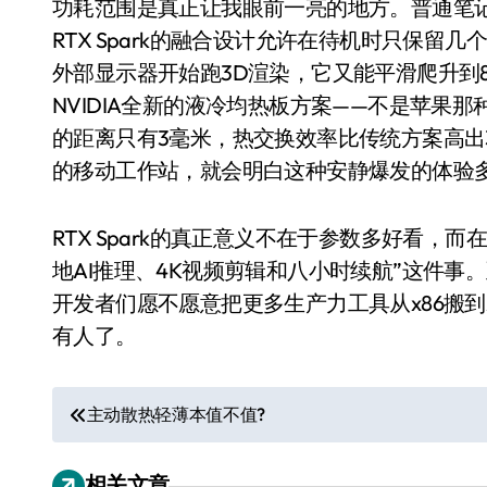
功耗范围是真正让我眼前一亮的地方。普通笔记
RTX Spark的融合设计允许在待机时只保
外部显示器开始跑3D渲染，它又能平滑爬升到8
NVIDIA全新的液冷均热板方案——不是苹果那
的距离只有3毫米，热交换效率比传统方案高出3
的移动工作站，就会明白这种安静爆发的体验
RTX Spark的真正意义不在于参数多好看，
地AI推理、4K视频剪辑和八小时续航”这件
空调
开发者们愿不愿意把更多生产力工具从x86搬到
有人了。
文
主动散热轻薄本值不值?
章
相关文章