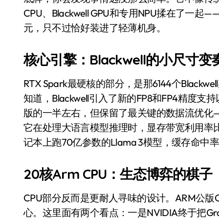
追觅清洁电器全球累计出货量破400
CPU、Blackwell GPU和专用NPU揉在
元，只不过恰好装进了轻薄机身。
黄金瞬间冲破4200，白银狂飙3.5
特斯拉中国卖第五，丰田一季净赚两
核心引擎：Blackwell的小尺寸变
Peloton 新车实测：屏幕能转、
RTX Spark最硬核的部分，是那6144个Black
Xbox七月大崩盘：裁员3200、
知道，Blackwell引入了新的FP8和FP4精度支持
《我的世界》登陆Switch 2：画质
版的一半左右，但保留了最关键的数据流优化
它在处理大语言模型推理时，显存带宽利用率比
谷歌DeepMind创始人辞去CEO，但
记本上跑70亿参数的Llama 3模型，缓存命中率
全球最小U盘，容量却碾压iPhone 
400层堆叠、性能翻倍 三星把最新存
20核Arm CPU：生态博弈的棋子
召回X9、合作大众遇冷、高端梦碎：
CPU部分反而是更耐人寻味的设计。ARM公版Cort
比Model 3便宜？不，比Model 3有
心。这里面有两个看点：一是NVIDIA终于把G