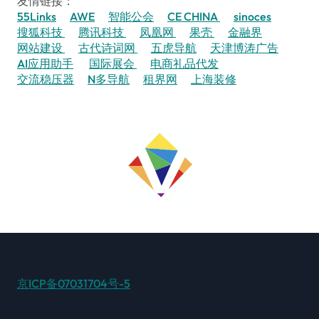
友情链接：
55Links
AWE
智能公会
CE CHINA
sinoces
搜狐科技
腾讯科技
凤凰网
果壳
金融界
网站建设
古代诗词网
五虎导航
天津博涛广告
AI应用助手
国际展会
电商礼品代发
交流稳压器
N多导航
租界网
上海装修
京ICP备07031704号-5