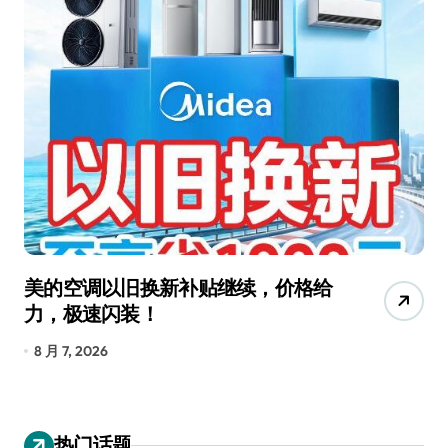
美的空调以旧换新补贴继续，价格给
追
力，极速闪装！
4
长
8 月 7, 2026
8
热门话题