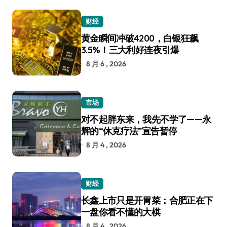
财经
黄金瞬间冲破4200，白银狂飙
3.5%！三大利好连夜引爆
8 月 6 , 2026
市场
对不起胖东来，我先不学了——永
辉的“休克疗法”宣告暂停
8 月 4 , 2026
财经
长鑫上市只是开胃菜：合肥正在下
一盘你看不懂的大棋
8 月 4 , 2026