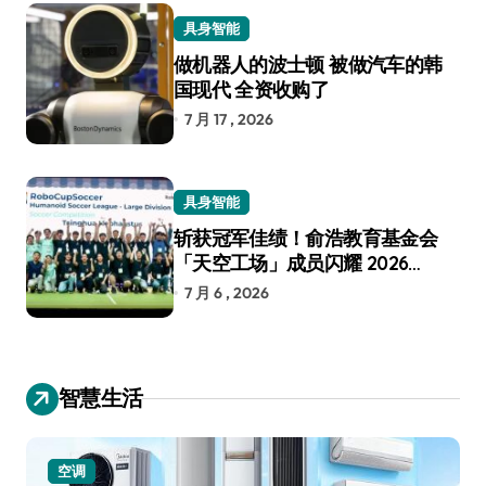
具身智能
做机器人的波士顿 被做汽车的韩
国现代 全资收购了
7 月 17 , 2026
具身智能
斩获冠军佳绩！俞浩教育基金会
「天空工场」成员闪耀 2026
RoboCup 机器人世界杯
7 月 6 , 2026
智慧生活
空调