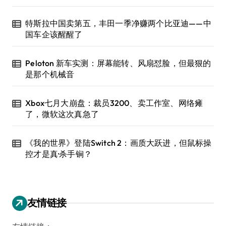
特斯拉中国卖第五，丰田一季净赚两个比亚迪——中
国车企该醒醒了
Peloton 新车实测：屏幕能转、风扇怼脸，但最狠的
是那个机械音
Xbox七月大崩盘：裁员3200、卖工作室、网络瘫
了，微软这次真急了
《我的世界》登陆Switch 2：画质大跃进，但鼠标操
控才是真·杀手锏？
友情链接