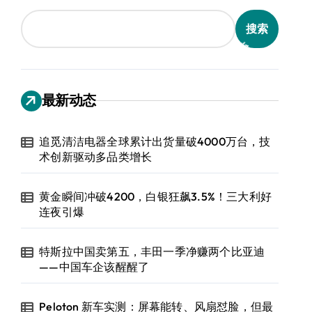
搜索
最新动态
追觅清洁电器全球累计出货量破4000万台，技
术创新驱动多品类增长
黄金瞬间冲破4200，白银狂飙3.5%！三大利好
连夜引爆
特斯拉中国卖第五，丰田一季净赚两个比亚迪
——中国车企该醒醒了
Peloton 新车实测：屏幕能转、风扇怼脸，但最