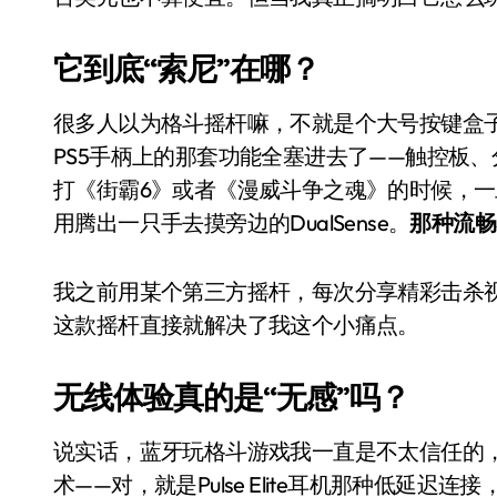
Xbox 25岁生日送壁纸送徽章，就
它到底“索尼”在哪？
别再用汽车USB给MacBook充电了
花钱买宝马，启动先看蜘蛛侠？”车
很多人以为格斗摇杆嘛，不就是个大号按键盒
PS5手柄上的那套功能全塞进去了——触控板、
Windows 11家庭版和专业版，选
打《街霸6》或者《漫威斗争之魂》的时候，
你的U盘格式对了吗？详解exFAT和N
用腾出一只手去摸旁边的DualSense。
那种流畅
维修店最怕的“作死”操作：把手机塞
我之前用某个第三方摇杆，每次分享精彩击杀
轻到忽略不计 大疆Mini 2S内录实
这款摇杆直接就解决了我这个小痛点。
从“卖电视”到“定规则”：海信拿下RGB-
对不起胖东来，我先不学了——永辉的
无线体验真的是“无感”吗？
国际首次！中国钙钛矿探测器太空“
说实话，蓝牙玩格斗游戏我一直是不太信任的，总
小米涨价！K90跳上3099，小米17标
术——对，就是Pulse Elite耳机那种低延