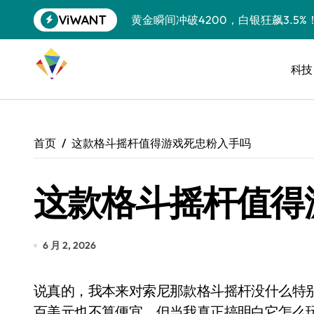
跳
ViWANT
黄金瞬间冲破4200，白银狂飙3.5
转
到
特斯拉中国卖第五，丰田一季净赚两
内
容
科技
Peloton 新车实测：屏幕能转、
Xbox七月大崩盘：裁员3200、
《我的世界》登陆Switch 2：画质
首页
这款格斗摇杆值得游戏死忠粉入手吗
谷歌DeepMind创始人辞去CEO，但
这款格斗摇杆值得
全球最小U盘，容量却碾压iPhone 
400层堆叠、性能翻倍 三星把最新存
召回X9、合作大众遇冷、高端梦碎：
6 月 2, 2026
比Model 3便宜？不，比Model 3有
说真的，我本来对索尼那款格斗摇杆没什么特别的感觉——毕竟市面上第三方的选择太多了，两
550亿美金！沙特把EA买了，但背了
百美元也不算便宜。但当我真正搞明白它怎么