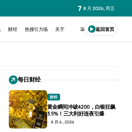
7
8 月 2026, 周五
戏
财经
热搜引力场
关于
返回首页
每日财经
财经
黄金瞬间冲破4200，白银狂飙
3.5%！三大利好连夜引爆
8 月 6 , 2026