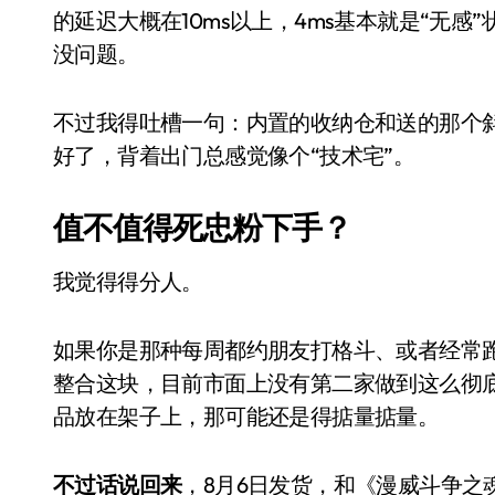
长鑫上市只是开胃菜：合肥正在下一
的延迟大概在10ms以上，4ms基本就是“无
没问题。
耳机低音像白开水？90%的人第一步
复古玩家狂喜：Anbernic第三次复刻
不过我得吐槽一句：内置的收纳仓和送的那个
Xbox 360 游戏终于要登 PC，光
好了，背着出门总感觉像个“技术宅”。
AirTag 新版到底香不香？一篇帮你
值不值得死忠粉下手？
苹果三星偷偷在用的“无感切换”，索尼
我觉得得分人。
Apple Watch 表盘还能这么玩？
追觅清洁电器全球累计出货量破400
如果你是那种每周都约朋友打格斗、或者经常
整合这块，目前市面上没有第二家做到这么彻
品放在架子上，那可能还是得掂量掂量。
不过话说回来
，8月6日发货，和《漫威斗争之