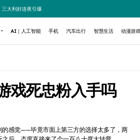
%！三大利好连夜引爆
个比亚迪——中国车企该醒醒了
AI｜人工智能
手机
汽车出行
智慧生活
动漫游
风扇怼脸，但最狠的是那个机械音
卖工作室、网络瘫了，微软这次真急了
大跃进，但鼠标操控才是真·杀手锏？
继续“垂帘听政”？
游戏死忠粉入手吗
17顶配？闪迪这波操作太狠了
储技术给了AI
小鹏的“多事之夏”
面儿——试驾雷克萨斯ES 500e
200亿的债
玩之后，态度直接来了个一百八十度大转弯。