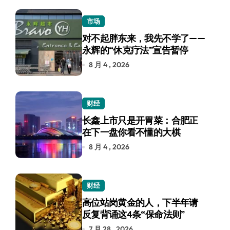
市场
对不起胖东来，我先不学了——
永辉的“休克疗法”宣告暂停
8 月 4 , 2026
财经
长鑫上市只是开胃菜：合肥正
在下一盘你看不懂的大棋
8 月 4 , 2026
财经
高位站岗黄金的人，下半年请
反复背诵这4条“保命法则”
7 月 28 , 2026