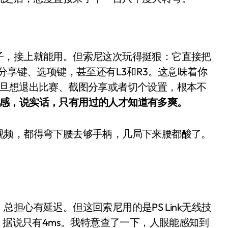
是不送主机，你领不领？
！老司机教你3招真·快充
主怒了：车内不是广告屏！
子，接上就能用。但索尼这次玩得挺狠：它直接把
分享键、选项键，甚至还有L3和R3。这意味着你
错真的会后悔吗？
一旦想退出比赛、截图分享或者切个设置，根本不
TFS的终极对决
感，说实话，只有用过的人才知道有多爽。
冰箱，你中招了吗？
视频，都得弯下腰去够手柄，几局下来腰都酸了。
测，值不值得冲？
Mini LED全球话语权
“休克疗法”宣告暂停
开箱”，一边探测射线一边光伏发电
担心有延迟。但这回索尼用的是PS Link无线技
准版逼近4800
迟连接，据说只有4ms。我特意查了一下，人眼能感知到