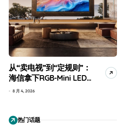
从“卖电视”到“定规则”：
海信拿下RGB-Mini LED
全球话语权
为
8 月 4, 2026
7
热门话题