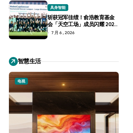
具身智能
斩获冠军佳绩！俞浩教育基金
会「天空工场」成员闪耀 2026
RoboCup 机器人世界杯
7 月 6 , 2026
智慧生活
电视