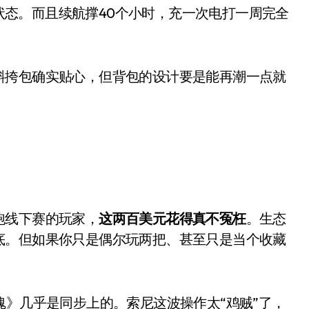
盘你看不懂的大棋
感”状态。而且续航撑40个小时，充一次电打一周完全
就做错了
GBA SP，情怀拉满
斜挎包确实贴心，但背包的设计要是能再潮一点就
盘党也能“以盘换数”了？
避坑+种草
Bose却学不会？一文讲透
保姆级教程，有手就会！
0万台，技术创新驱动多品类增长
跑线下赛的玩家，
这两百美元花得真不冤枉
。生态
底。但如果你只是偶尔玩两把、甚至只是当个收藏
魂》几乎是同步上的。索尼这波操作太“鸡贼”了，