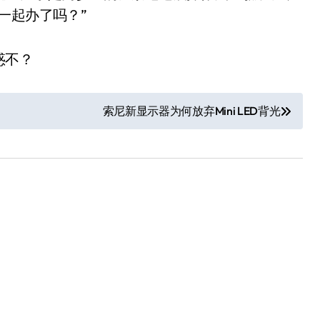
一起办了吗？”
惑不？
索尼新显示器为何放弃Mini LED背光
小家电