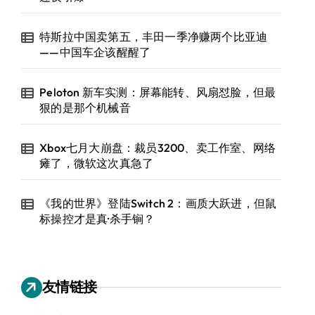
特斯拉中国卖第五，丰田一季净赚两个比亚迪
——中国车企该醒醒了
Peloton 新车实测：屏幕能转、风扇怼脸，但最
狠的是那个机械音
Xbox七月大崩盘：裁员3200、卖工作室、网络
瘫了，微软这次真急了
《我的世界》登陆Switch 2：画质大跃进，但鼠
标操控才是真·杀手锏？
友情链接