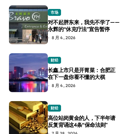
市场
对不起胖东来，我先不学了——
永辉的“休克疗法”宣告暂停
8 月 4 , 2026
财经
长鑫上市只是开胃菜：合肥正
在下一盘你看不懂的大棋
8 月 4 , 2026
财经
高位站岗黄金的人，下半年请
反复背诵这4条“保命法则”
7 月 28 , 2026