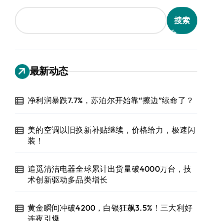
搜索
最新动态
净利润暴跌7.7%，苏泊尔开始靠“擦边”续命了？
美的空调以旧换新补贴继续，价格给力，极速闪
装！
追觅清洁电器全球累计出货量破4000万台，技
术创新驱动多品类增长
黄金瞬间冲破4200，白银狂飙3.5%！三大利好
连夜引爆