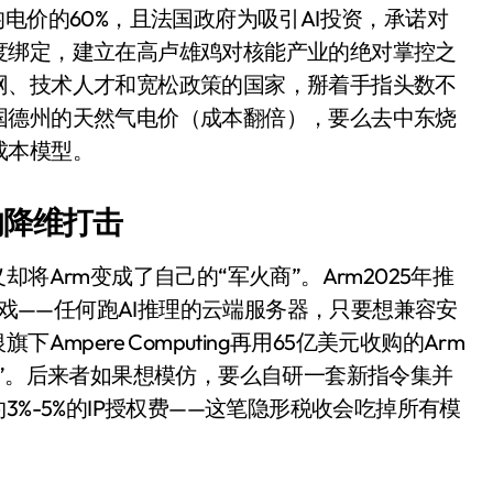
开箱”，一边探测射线一边光伏发电
电价的60%，且法国政府为吸引AI投资，承诺对
度绑定，建立在高卢雄鸡对核能产业的绝对掌控之
准版逼近4800
网、技术人才和宽松政策的国家，掰着手指头数不
盘你看不懂的大棋
国德州的天然气电价（成本翻倍），要么去中东烧
就做错了
成本模型。
GBA SP，情怀拉满
的降维打击
盘党也能“以盘换数”了？
将Arm变成了自己的“军火商”。Arm2025年推
避坑+种草
游戏——任何跑AI推理的云端服务器，只要想兼容安
边”续命了？
mpere Computing再用65亿美元收购的Arm
锁”。后来者如果想模仿，要么自研一套新指令集并
3%-5%的IP授权费——这笔隐形税收会吃掉所有模