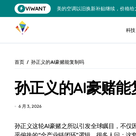
跳
ViWANT
美的空调以旧换新补贴继续，价格给
转
到
追觅清洁电器全球累计出货量破400
内
容
科技
黄金瞬间冲破4200，白银狂飙3.5
特斯拉中国卖第五，丰田一季净赚两
Peloton 新车实测：屏幕能转、
首页
孙正义的AI豪赌能复制吗
Xbox七月大崩盘：裁员3200、
孙正义的AI豪赌能
《我的世界》登陆Switch 2：画质
谷歌DeepMind创始人辞去CEO，但
全球最小U盘，容量却碾压iPhone 
6 月 3, 2026
400层堆叠、性能翻倍 三星把最新存
孙正义这轮AI豪赌之所以引发全球瞩目，不仅因为750亿欧元的天文数字，更在于其背后一套近
召回X9、合作大众遇冷、高端梦碎：
乎偏执的“全产业链闭环”逻辑。很多人问：这