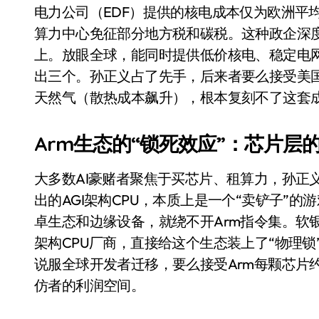
国际首次！中国钙钛矿探测器太空“
电力公司（EDF）提供的核电成本仅为欧洲平均
算力中心免征部分地方税和碳税。这种政企深
小米涨价！K90跳上3099，小米17标
上。放眼全球，能同时提供低价核电、稳定电
长鑫上市只是开胃菜：合肥正在下一
出三个。孙正义占了先手，后来者要么接受美
耳机低音像白开水？90%的人第一步
天然气（散热成本飙升），根本复刻不了这套
复古玩家狂喜：Anbernic第三次复刻
Arm生态的“锁死效应”：芯片层
Xbox 360 游戏终于要登 PC，光
大多数AI豪赌者聚焦于买芯片、租算力，孙正义却
AirTag 新版到底香不香？一篇帮你
出的AGI架构CPU，本质上是一个“卖铲子”的
净利润暴跌7.7%，苏泊尔开始靠“擦
卓生态和边缘设备，就绕不开Arm指令集。软银旗下A
架构CPU厂商，直接给这个生态装上了“物理
说服全球开发者迁移，要么接受Arm每颗芯片约
仿者的利润空间。