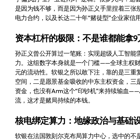
比Model 3便宜？不，比Model 3有
是因为钱不够，而是因为孙正义手里捏着三张别
电力合约，以及长达二十年“赌徒型”企业家信
550亿美金！沙特把EA买了，但背了
Xbox 25岁生日送壁纸送徽章，就
资本杠杆的极限：不是谁都能拿9
别再用汽车USB给MacBook充电了
孙正义曾公开算过一笔账：实现超级人工智能需
花钱买宝马，启动先看蜘蛛侠？”车
力。这组数字本身就是一个门槛——全球主权
Windows 11家庭版和专业版，选
元的流动性。软银之所以敢下注，靠的是三重
空间，二是愿景基金吸收的中东主权资金，三是
你的U盘格式对了吗？详解exFAT和N
资金，也没有Arm这个“印钞机”来持续输血——
维修店最怕的“作死”操作：把手机塞
流，这才是赌局持续的本钱。
轻到忽略不计 大疆Mini 2S内录实
核电绑定算力：地缘政治与基础
从“卖电视”到“定规则”：海信拿下RGB-
对不起胖东来，我先不学了——永辉的
软银在法国敦刻尔克布局算力中心，选中的不是