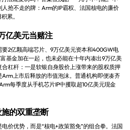
面儿——试驾雷克萨斯ES 500e
人抢不走的牌：Arm的IP霸权、法国核电的廉价
用积累。
200亿的债
是不送主机，你领不领？
万亿美元当赌注
！老司机教你3招真·快充
要2亿颗高端芯片、9万亿美元资本和400GW电
主怒了：车内不是广告屏！
财富基金加在一起，也未必能在十年内凑出9万亿美
错真的会后悔吗？
复合杠杆：一是软银自身股价上涨带来的股权质押
Arm上市后释放的市值泡沫。普通机构即便凑齐
TFS的终极对决
Arm每季度从手机芯片IP中攫取超10亿美元现金
冰箱，你中招了吗？
测，值不值得冲？
设施的双重垄断
Mini LED全球话语权
“休克疗法”宣告暂停
电价优势，而是“核电+政策豁免”的组合拳。法国