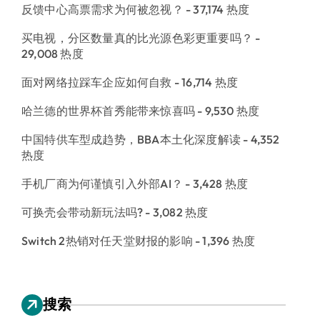
反馈中心高票需求为何被忽视？
- 37,174 热度
买电视，分区数量真的比光源色彩更重要吗？
-
29,008 热度
面对网络拉踩车企应如何自救
- 16,714 热度
哈兰德的世界杯首秀能带来惊喜吗
- 9,530 热度
中国特供车型成趋势，BBA本土化深度解读
- 4,352
热度
手机厂商为何谨慎引入外部AI？
- 3,428 热度
可换壳会带动新玩法吗?
- 3,082 热度
Switch 2热销对任天堂财报的影响
- 1,396 热度
搜索