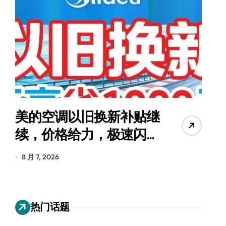
美的空调以旧换新补贴继
续，价格给力，极速闪
货
装！
8 月 7, 2026
8
热门话题