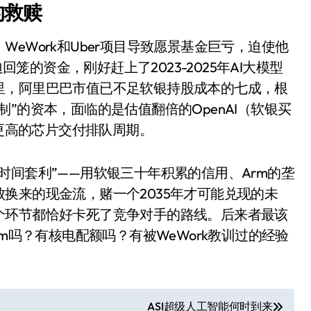
的救赎
eWork和Uber项目导致愿景基金巨亏，迫使他
回笼的资金，刚好赶上了2023-2025年AI大模型
里，阿里巴巴市值已不足软银持股成本的七成，根
”的资本，面临的是估值翻倍的OpenAI（软银买
和更高的芯片交付排队周期。
时间套利”——用软银三十年积累的信用、Arm的垄
小家电
换来的现金流，赌一个2035年才可能兑现的未
个环节都恰好卡死了竞争对手的路线。后来者最该
m吗？有核电配额吗？有被WeWork教训过的经验
ASI超级人工智能何时到来