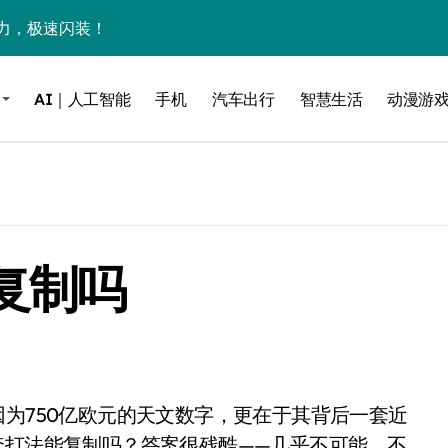
力，极速闪装！
0万台，技术创新驱动多品类增长
AI｜人工智能
手机
汽车出行
智慧生活
动漫游
%！三大利好连夜引爆
个比亚迪——中国车企该醒醒了
风扇怼脸，但最狠的是那个机械音
卖工作室、网络瘫了，微软这次真急了
复制吗
大跃进，但鼠标操控才是真·杀手锏？
继续“垂帘听政”？
17顶配？闪迪这波操作太狠了
储技术给了AI
小鹏的“多事之夏”
套打法能复制吗？答案很残酷——几乎不可能。不