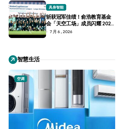
具身智能
斩获冠军佳绩！俞浩教育基金
会「天空工场」成员闪耀 2026
RoboCup 机器人世界杯
7 月 6 , 2026
智慧生活
空调