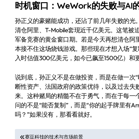
时机窗口：WeWork的失败与AI
孙正义的豪赌能成功，还沾了前几年失败的光。W
清仓阿里、T-Mobile套现近千亿美元。这笔被迫
军备竞赛的黄金窗口期。若是今天再想清仓阿
本接不住这场烧钱游戏。那些现在才想入场“复制
入时估值300亿美元，如今已飙至1500亿）
说到底，孙正义不是在做投资，而是在做一次“
小家电
断性资产、法国政府的政策优待，以及过去失败
来。这种赌局的精髓不在于勇气，而在于每一
问的不是“能否复制”，而是“你的起手牌里有Ar
吗？”如果没有，那看看就好。
文
赛豆科技的技术与市场前景