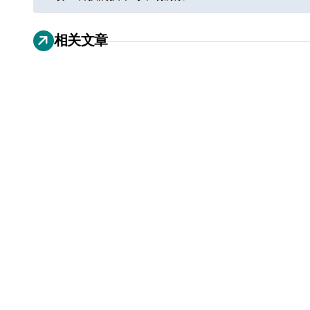
章
相关文章
导
航
追觅、石头科技注意：你
们的扫地机已被美国认定
为“战略武器”
7 月 30, 2026