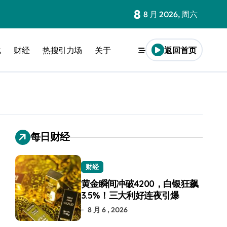
8
8 月 2026, 周六
戏
财经
热搜引力场
关于
返回首页
每日财经
财经
黄金瞬间冲破4200，白银狂飙
3.5%！三大利好连夜引爆
8 月 6 , 2026