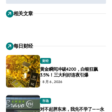
导
相关文章
航
每日财经
财经
黄金瞬间冲破4200，白银狂飙
3.5%！三大利好连夜引爆
8 月 6 , 2026
市场
对不起胖东来，我先不学了——永