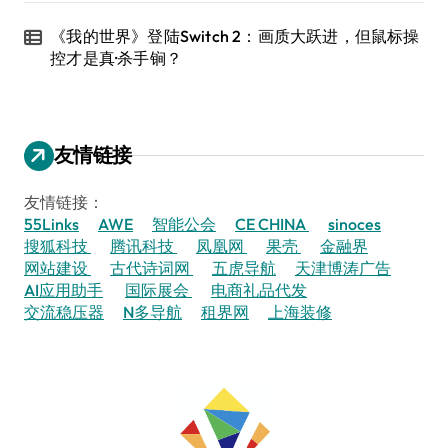
《我的世界》登陆Switch 2：画质大跃进，但鼠标操
控才是真·杀手锏？
友情链接
友情链接：
55Links
AWE
智能公会
CE CHINA
sinoces
搜狐科技
腾讯科技
凤凰网
果壳
金融界
网站建设
古代诗词网
五虎导航
天津博涛广告
AI应用助手
国际展会
电商礼品代发
交流稳压器
N多导航
租界网
上海装修