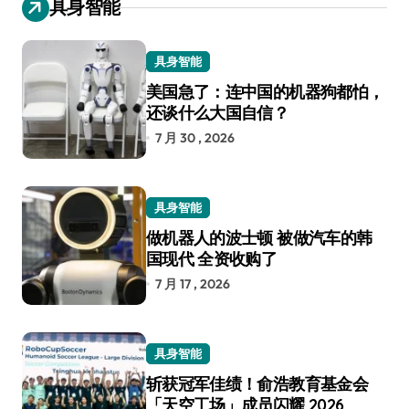
具身智能
具身智能
美国急了：连中国的机器狗都怕，
还谈什么大国自信？
7 月 30 , 2026
具身智能
做机器人的波士顿 被做汽车的韩
国现代 全资收购了
7 月 17 , 2026
具身智能
斩获冠军佳绩！俞浩教育基金会
「天空工场」成员闪耀 2026