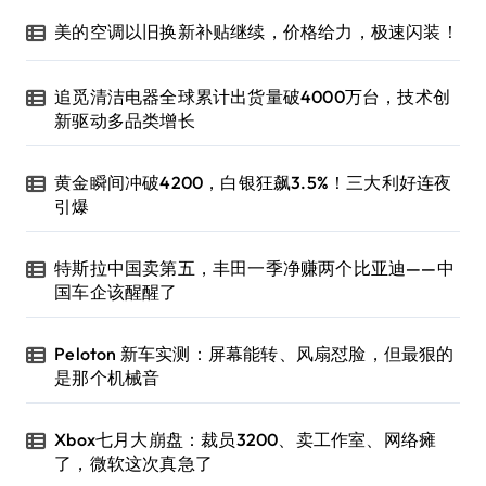
美的空调以旧换新补贴继续，价格给力，极速闪装！
追觅清洁电器全球累计出货量破4000万台，技术创
新驱动多品类增长
黄金瞬间冲破4200，白银狂飙3.5%！三大利好连夜
引爆
特斯拉中国卖第五，丰田一季净赚两个比亚迪——中
国车企该醒醒了
Peloton 新车实测：屏幕能转、风扇怼脸，但最狠的
是那个机械音
Xbox七月大崩盘：裁员3200、卖工作室、网络瘫
了，微软这次真急了