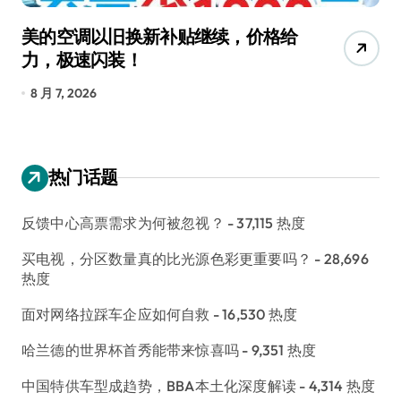
美的空调以旧换新补贴继续，价格给
追
力，极速闪装！
4
长
8 月 7, 2026
8
热门话题
反馈中心高票需求为何被忽视？
- 37,115 热度
买电视，分区数量真的比光源色彩更重要吗？
- 28,696
热度
面对网络拉踩车企应如何自救
- 16,530 热度
哈兰德的世界杯首秀能带来惊喜吗
- 9,351 热度
中国特供车型成趋势，BBA本土化深度解读
- 4,314 热度