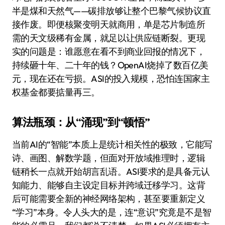
半是煤和天然气——碳排放够让整个巴黎气候协议直
接作废。即便核聚变明天就商用，单是芯片制造所
需的天文级稀有金属，就足以让供应链断裂。更现
实的问题是：谁愿意在看不到商业回报的情况下，
持续砸十年、二十年的钱？OpenAI烧掉了数百亿美
元，现在还在亏损。ASI的投入规模，恐怕连国家主
权基金都要掂量再三。
算法瓶颈：从“涌现”到“顿悟”
当前AI的“智能”本质上是统计相关性的极致，它能写
诗、画图、解数学题，但面对开放域推理时，逻辑
链稍长一点就开始胡言乱语。ASI要求的是具备元认
知能力、能够自主设定目标并跨域迁移学习。这背
后可能需要全新的神经网络架构，甚至要重新定义
“学习”本身。令人头大的是，连“意识”究竟是不是智