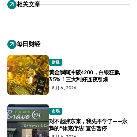
相关文章
航
每日财经
财经
黄金瞬间冲破4200，白银狂飙
3.5%！三大利好连夜引爆
8 月 6 , 2026
市场
对不起胖东来，我先不学了——永
辉的“休克疗法”宣告暂停
8 月 4 , 2026