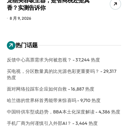
宠物美容吸尘器，是智商税还是真
三
香？实测告诉你
低
8 月 9, 2026
8
热门话题
反馈中心高票需求为何被忽视？
- 37,244 热度
买电视，分区数量真的比光源色彩更重要吗？
- 29,317
热度
面对网络拉踩车企应如何自救
- 16,887 热度
哈兰德的世界杯首秀能带来惊喜吗
- 9,710 热度
中国特供车型成趋势，BBA本土化深度解读
- 4,386 热度
手机厂商为何谨慎引入外部AI？
- 3,464 热度