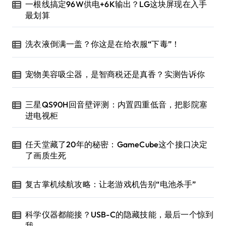
一根线搞定96W供电+6K输出？LG这块屏现在入手
最划算
洗衣液倒满一盖？你这是在给衣服“下毒”！
宠物美容吸尘器，是智商税还是真香？实测告诉你
三星QS90H回音壁评测：内置四重低音，把影院塞
进电视柜
任天堂藏了20年的秘密：GameCube这个接口决定
了画质生死
复古掌机续航攻略：让老游戏机告别“电池杀手”
科学仪器都能接？USB-C的隐藏技能，最后一个惊到
我