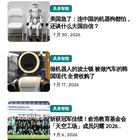
具身智能
美国急了：连中国的机器狗都怕，
还谈什么大国自信？
7 月 30 , 2026
具身智能
做机器人的波士顿 被做汽车的韩
国现代 全资收购了
7 月 17 , 2026
具身智能
斩获冠军佳绩！俞浩教育基金会
「天空工场」成员闪耀 2026
RoboCup 机器人世界杯
7 月 6 , 2026