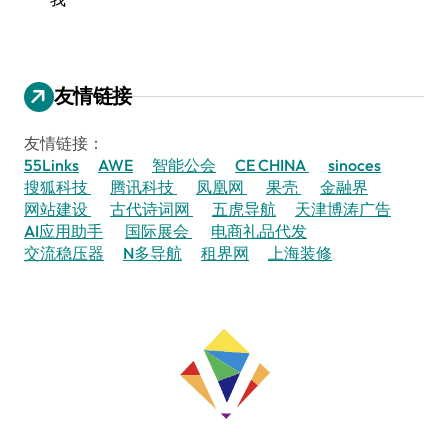
友情链接
友情链接：
55Links
AWE
智能公会
CE CHINA
sinoces
搜狐科技
腾讯科技
凤凰网
果壳
金融界
网站建设
古代诗词网
五虎导航
天津博涛广告
AI应用助手
国际展会
电商礼品代发
交流稳压器
N多导航
租界网
上海装修