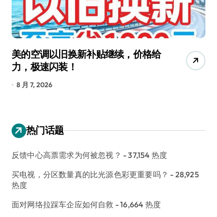
美的空调以旧换新补贴继续，价格给
追
力，极速闪装！
4
长
8 月 7, 2026
8
热门话题
反馈中心高票需求为何被忽视？
- 37,154 热度
买电视，分区数量真的比光源色彩更重要吗？
- 28,925
热度
面对网络拉踩车企应如何自救
- 16,664 热度