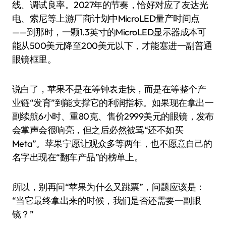
线、调试良率。2027年的节奏，恰好对应了友达光
电、索尼等上游厂商计划中MicroLED量产时间点
——到那时，一颗1.3英寸的MicroLED显示器成本可
能从500美元降至200美元以下，才能塞进一副普通
眼镜框里。
说白了，苹果不是在等钟表走快，而是在等整个产
业链“发育”到能支撑它的利润指标。如果现在拿出一
副续航6小时、重80克、售价2999美元的眼镜，发布
会掌声会很响亮，但之后必然被骂“还不如买
Meta”。苹果宁愿让观众多等两年，也不愿意自己的
名字出现在“翻车产品”的榜单上。
所以，别再问“苹果为什么又跳票”，问题应该是：
“当它最终拿出来的时候，我们是否还需要一副眼
镜？”