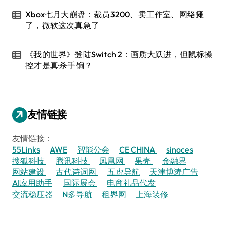
Xbox七月大崩盘：裁员3200、卖工作室、网络瘫
了，微软这次真急了
《我的世界》登陆Switch 2：画质大跃进，但鼠标操
控才是真·杀手锏？
友情链接
友情链接：
55Links
AWE
智能公会
CE CHINA
sinoces
搜狐科技
腾讯科技
凤凰网
果壳
金融界
网站建设
古代诗词网
五虎导航
天津博涛广告
AI应用助手
国际展会
电商礼品代发
交流稳压器
N多导航
租界网
上海装修