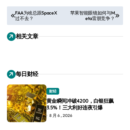
文
FAA为啥总跟SpaceX
苹果智能眼镜如何与M
过不去？
eta雷朋竞争？
章
导
相关文章
航
每日财经
财经
黄金瞬间冲破4200，白银狂飙
3.5%！三大利好连夜引爆
8 月 6 , 2026