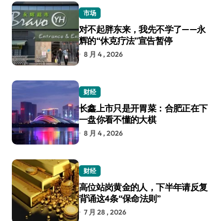
市场
对不起胖东来，我先不学了——永
辉的“休克疗法”宣告暂停
8 月 4 , 2026
财经
长鑫上市只是开胃菜：合肥正在下
一盘你看不懂的大棋
8 月 4 , 2026
财经
高位站岗黄金的人，下半年请反复
背诵这4条“保命法则”
7 月 28 , 2026