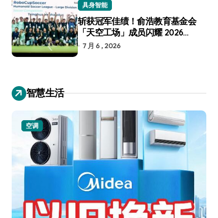
具身智能
斩获冠军佳绩！俞浩教育基金会
「天空工场」成员闪耀 2026
RoboCup 机器人世界杯
7 月 6 , 2026
智慧生活
空调