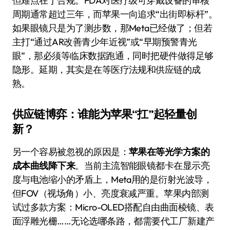
但难点在于合规。FDA对医疗级可穿戴设备的审核
周期通常超过三年，而苹果一向追求“出街即标杆”。
如果眼镜只是为了测步数，那Meta已经做了；但若
主打“通过AR改善青少年近视”或“早期预警青光
眼”，那必须等临床数据跑通，同时把硬件做得足够
隐形。延期，其实是在等医疗法规和供应链的成
熟。
供应链博弈：谁能为苹果“扛”起轻量创
新？
另一个容易被忽视的原因是：
苹果在等光学方案的
成本曲线降下来
。当前主流智能眼镜都卡在显示亮
度与电池缩小的矛盾上，Meta用的是衍射光波导，
但FOV（视场角）小、亮度衰减严重。苹果内部测
试过多款方案：Micro-OLED搭配自由曲面棱镜、表
面浮雕光栅……无论选哪条路，都需要代工厂新建产