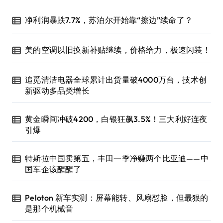
净利润暴跌7.7%，苏泊尔开始靠“擦边”续命了？
美的空调以旧换新补贴继续，价格给力，极速闪装！
追觅清洁电器全球累计出货量破4000万台，技术创
新驱动多品类增长
黄金瞬间冲破4200，白银狂飙3.5%！三大利好连夜
引爆
特斯拉中国卖第五，丰田一季净赚两个比亚迪——中
国车企该醒醒了
Peloton 新车实测：屏幕能转、风扇怼脸，但最狠的
是那个机械音