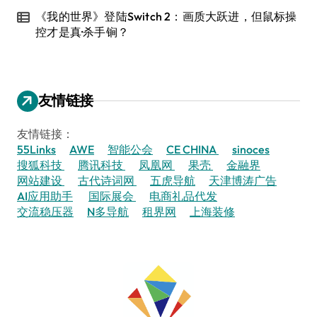
《我的世界》登陆Switch 2：画质大跃进，但鼠标操
控才是真·杀手锏？
友情链接
友情链接：
55Links
AWE
智能公会
CE CHINA
sinoces
搜狐科技
腾讯科技
凤凰网
果壳
金融界
网站建设
古代诗词网
五虎导航
天津博涛广告
AI应用助手
国际展会
电商礼品代发
交流稳压器
N多导航
租界网
上海装修