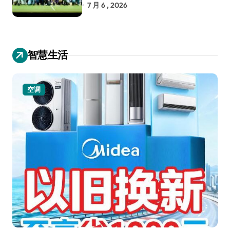
RoboCup 机器人世界杯
7 月 6 , 2026
智慧生活
小家电