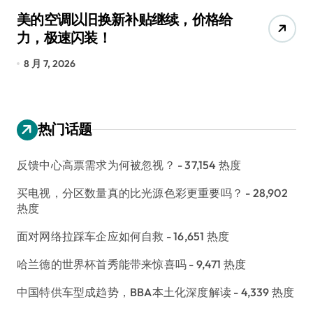
追觅清洁电器全球累计出货量破
从
4000万台，技术创新驱动多品类增
R
长
8 月 6, 2026
8
热门话题
反馈中心高票需求为何被忽视？
- 37,154 热度
买电视，分区数量真的比光源色彩更重要吗？
- 28,902
热度
面对网络拉踩车企应如何自救
- 16,651 热度
哈兰德的世界杯首秀能带来惊喜吗
- 9,471 热度
中国特供车型成趋势，BBA本土化深度解读
- 4,339 热度