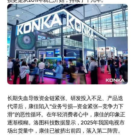
长期失血导致资金链紧张、研发投入不足、产品迭
代滞后，康佳陷入“业务亏损—资金紧张—竞争力下
滑”的恶性循环。在年轻消费者心中，康佳的印象正
逐渐模糊。洛图科技数据显示，2025年我国电视市
场出货量中，康佳已被挤出前四，落入第二阵营。