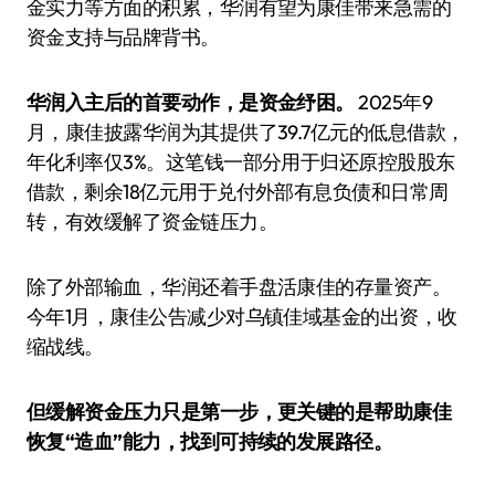
金实力等方面的积累，华润有望为康佳带来急需的
资金支持与品牌背书。
华润入主后的首要动作，是资金纾困。
2025年9
月，康佳披露华润为其提供了39.7亿元的低息借款，
年化利率仅3%。这笔钱一部分用于归还原控股股东
借款，剩余18亿元用于兑付外部有息负债和日常周
转，有效缓解了资金链压力。
除了外部输血，华润还着手盘活康佳的存量资产。
今年1月，康佳公告减少对乌镇佳域基金的出资，收
缩战线。
但缓解资金压力只是第一步，更关键的是帮助康佳
恢复“造血”能力，找到可持续的发展路径。