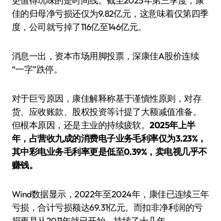
更值得玩味的是时间线。截至2025年第三季度，康
佳的归母净亏损还仅为9.82亿元，这意味着仅第四季
度，公司就亏掉了116亿至146亿元。
消息一出，资本市场用脚投票，深康佳A股价连续
“一字”跌停。
对于巨亏原因，康佳解释称基于谨慎性原则，对存
货、应收账款、股权投资等计提了大额减值准备。
但根本原因，还是主业的持续疲软。
2025年上半
年，占营收九成的消费电子业务毛利率仅为3.23%，
其中彩电业务毛利率更是低至0.39%，卖电视几乎不
赚钱。
Wind数据显示，2022年至2024年，康佳已连续三年
亏损，合计亏损额达69.31亿元。而扣非净利润的亏
损更是从2011年就已开始，持续了十几年。