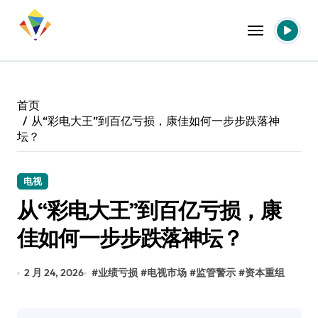
跳
转
到
内
容
首页
从“彩电大王”到百亿亏损，康佳如何一步步跌落神
坛？
电视
从“彩电大王”到百亿亏损，康
佳如何一步步跌落神坛？
2 月 24, 2026
#
业绩亏损
#
电视市场
#
监管警示
#
资本重组