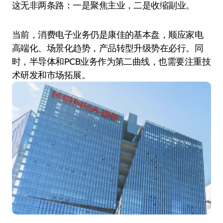
这无非两条路：一是聚焦主业，二是收缩副业。
当前，消费电子业务仍是康佳的基本盘，顺应家电
高端化、场景化趋势，产品转型升级势在必行。同
时，半导体和PCB业务作为第二曲线，也需要注重技
术研发和市场拓展。