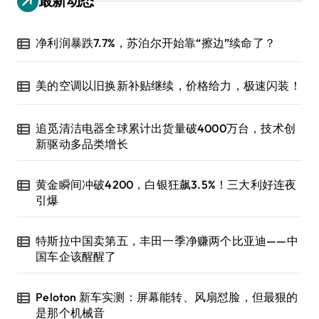
最新动态
净利润暴跌7.7%，苏泊尔开始靠“擦边”续命了？
美的空调以旧换新补贴继续，价格给力，极速闪装！
追觅清洁电器全球累计出货量破4000万台，技术创
新驱动多品类增长
黄金瞬间冲破4200，白银狂飙3.5%！三大利好连夜
引爆
特斯拉中国卖第五，丰田一季净赚两个比亚迪——中
国车企该醒醒了
Peloton 新车实测：屏幕能转、风扇怼脸，但最狠的
是那个机械音