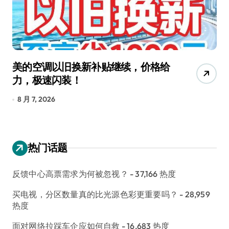
美的空调以旧换新补贴继续，价格给
追
力，极速闪装！
4
长
8 月 7, 2026
8
热门话题
反馈中心高票需求为何被忽视？
- 37,166 热度
买电视，分区数量真的比光源色彩更重要吗？
- 28,959
热度
面对网络拉踩车企应如何自救
- 16,683 热度