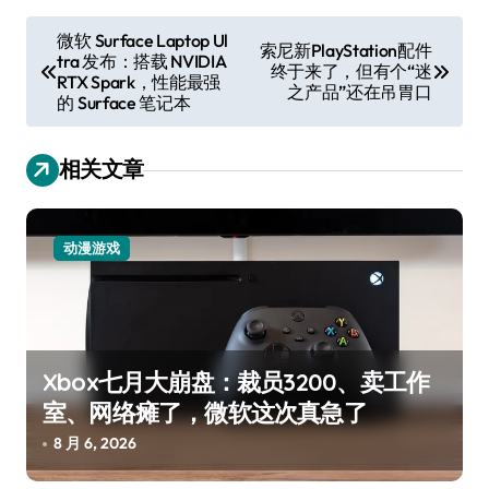
文
微软 Surface Laptop Ul
索尼新PlayStation配件
tra 发布：搭载 NVIDIA
章
终于来了，但有个“迷
RTX Spark，性能最强
之产品”还在吊胃口
导
的 Surface 笔记本
航
相关文章
动漫游戏
Xbox七月大崩盘：裁员3200、卖工作
室、网络瘫了，微软这次真急了
8 月 6, 2026