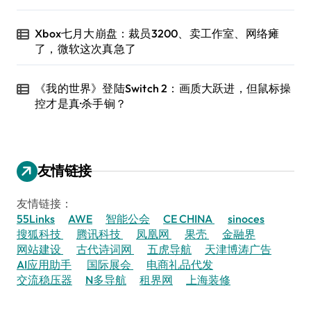
Xbox七月大崩盘：裁员3200、卖工作室、网络瘫
了，微软这次真急了
《我的世界》登陆Switch 2：画质大跃进，但鼠标操
控才是真·杀手锏？
友情链接
友情链接：
55Links
AWE
智能公会
CE CHINA
sinoces
搜狐科技
腾讯科技
凤凰网
果壳
金融界
网站建设
古代诗词网
五虎导航
天津博涛广告
AI应用助手
国际展会
电商礼品代发
交流稳压器
N多导航
租界网
上海装修