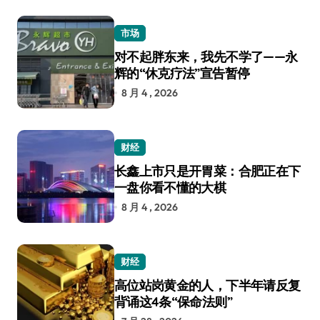
市场
对不起胖东来，我先不学了——永
辉的“休克疗法”宣告暂停
8 月 4 , 2026
财经
长鑫上市只是开胃菜：合肥正在下
一盘你看不懂的大棋
8 月 4 , 2026
财经
高位站岗黄金的人，下半年请反复
背诵这4条“保命法则”