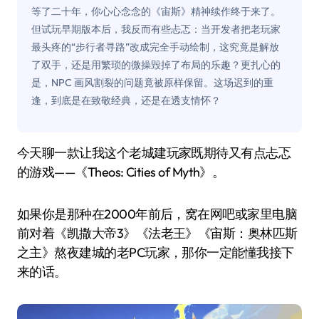
等了二十年，你心心念念的《宙斯》精神续作终于来了。
但试玩早期版本后，我反而有些忐忑：当开发者把老玩家
最头疼的“步行者寻路”改成完全手动绘制，这究竟是解放
了双手，还是用繁琐的微操毁掉了布局的乐趣？更扎心的
是，NPC 画风割裂的问题竟被原样保留。这场迟到的重
逢，到底是在致敬经典，还是在透支情怀？
今天聊一款让我这个老城建玩家既期待又有点忐忑
的游戏——《Theos: Cities of Myth》。
如果你是那种在2000年前后，窝在网吧或家里电脑
前对着《凯撒大帝3》《法老王》《宙斯：奥林匹斯
之主》熬夜建城的老PC玩家，那你一定能懂我接下
来的话。