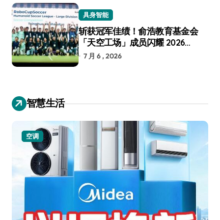
具身智能
斩获冠军佳绩！俞浩教育基金会
「天空工场」成员闪耀 2026
RoboCup 机器人世界杯
7 月 6 , 2026
智慧生活
空调