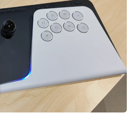
200亿的债
是不送主机，你领不领？
！老司机教你3招真·快充
主怒了：车内不是广告屏！
错真的会后悔吗？
TFS的终极对决
冰箱，你中招了吗？
颈环”，除了贵还有啥缺点？