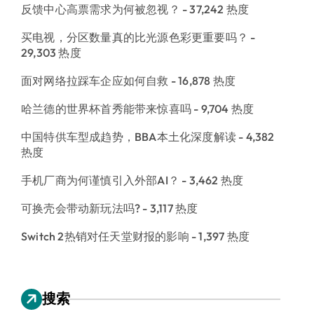
反馈中心高票需求为何被忽视？
- 37,242 热度
买电视，分区数量真的比光源色彩更重要吗？
-
29,303 热度
面对网络拉踩车企应如何自救
- 16,878 热度
哈兰德的世界杯首秀能带来惊喜吗
- 9,704 热度
中国特供车型成趋势，BBA本土化深度解读
- 4,382
热度
手机厂商为何谨慎引入外部AI？
- 3,462 热度
可换壳会带动新玩法吗?
- 3,117 热度
Switch 2热销对任天堂财报的影响
- 1,397 热度
搜索