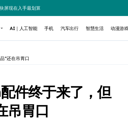
这块屏现在入手最划算
毒”！
AI｜人工智能
手机
汽车出行
智慧生活
动漫游
？实测告诉你
低音，把影院塞进电视柜
be这个接口决定了画质生死
之产品”还在吊胃口
电池杀手”
能，最后一个惊到我
ion配件终于来了，但
借尸还魂”，是妙棋还是昏招？
之王？
在吊胃口
边”续命了？
力，极速闪装！