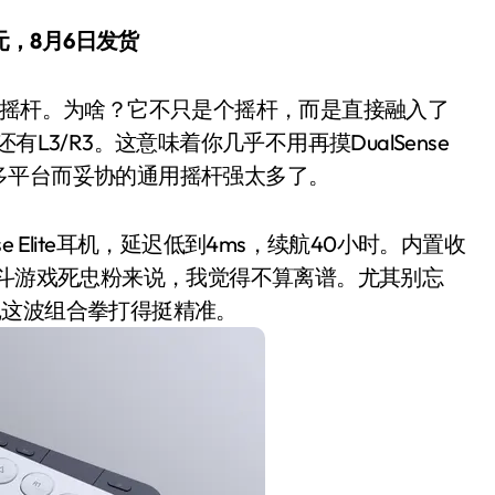
00美元，8月6日发货
斗摇杆。为啥？它不只是个摇杆，而是直接融入了
L3/R3。这意味着你几乎不用再摸DualSense
多平台而妥协的通用摇杆强太多了。
se Elite耳机，延迟低到4ms，续航40小时。内置收
格斗游戏死忠粉来说，我觉得不算离谱。尤其别忘
洗衣机
尼这波组合拳打得挺精准。