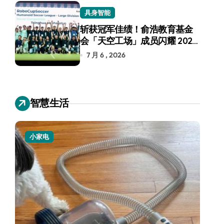
具身智能
斩获冠军佳绩！俞浩教育基金
会「天空工场」成员闪耀 2026
RoboCup 机器人世界杯
7 月 6 , 2026
智慧生活
小家电