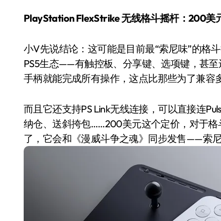
PlayStation FlexStrike 无线格斗摇杆：2
小V先说结论：这可能是目前最“索尼味”的格
PS5生态——有触控板、分享键、选项键，甚至还有
手柄就能完成所有操作，这点比那些为了兼容
而且它还支持PS Link无线连接，可以直接连Pul
纳仓、送斜挎包……200美元这个定价，对于
空调
了，它会和《漫威斗争之魂》同步发售——索