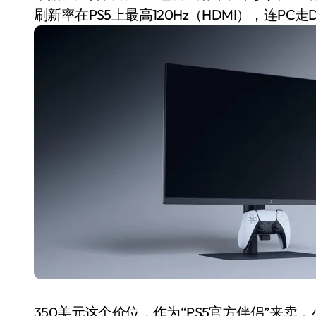
刷新率在PS5上最高120Hz（HDMI），连PC
350美元这个价位，作为“PS5官方伴侣”来卖