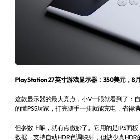
美的空调以旧换新补贴继
PlayStation 27英寸游戏显示器：350美元，8
续，价格给力，极速闪
装！
8 月 7, 2026
这款显示器的最大亮点，小V一眼就看到了：自带
的懂PS5玩家，打完随手一挂就能充电，省得
但参数上嘛，就有点微妙了。它用的是IPS面板，不是
数据。支持自动HDR色调映射，但缺少真HD