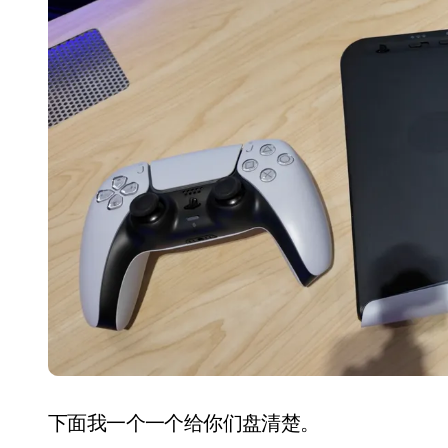
550亿美金！沙特把EA买了，但背了
Xbox 25岁生日送壁纸送徽章，就
别再用汽车USB给MacBook充电了
花钱买宝马，启动先看蜘蛛侠？”车
Windows 11家庭版和专业版，选
你的U盘格式对了吗？详解exFAT和N
维修店最怕的“作死”操作：把手机塞
实测索尼黑科技：能降温能加热的“
下面我一个一个给你们盘清楚。