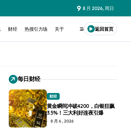
9
8 月 2026, 周日
戏
财经
热搜引力场
关于
返回首页
每日财经
财经
黄金瞬间冲破4200，白银狂飙
3.5%！三大利好连夜引爆
8 月 6 , 2026