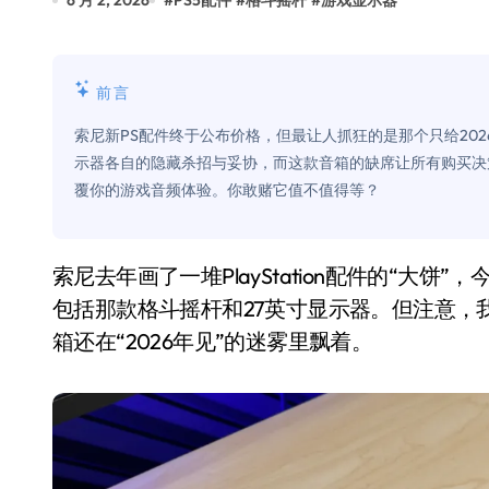
6 月 2, 2026
#
PS5配件
#
格斗摇杆
#
游戏显示器
追觅清洁电器全球累计出货量破400
黄金瞬间冲破4200，白银狂飙3.5
前言
特斯拉中国卖第五，丰田一季净赚两
索尼新PS配件终于公布价格，但最让人抓狂的是那个只给2026年
Peloton 新车实测：屏幕能转、
示器各自的隐藏杀招与妥协，而这款音箱的缺席让所有购买决
覆你的游戏音频体验。你敢赌它值不值得等？
Xbox七月大崩盘：裁员3200、
《我的世界》登陆Switch 2：画质
索尼去年画了一堆PlayStation配件的“大饼”，今天终于把大部分的价格和发售日期给吐出来了——
谷歌DeepMind创始人辞去CEO，但
包括那款格斗摇杆和27英寸显示器。但注意，我说的是
全球最小U盘，容量却碾压iPhone 
箱还在“2026年见”的迷雾里飘着。
400层堆叠、性能翻倍 三星把最新存
召回X9、合作大众遇冷、高端梦碎：
比Model 3便宜？不，比Model 3有