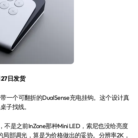
洗衣液倒满一盖？你这是
月27日发货
在给衣服“下毒”！
8 月 9, 2026
一个可翻折的DualSense充电挂钩。这个设计真
满桌子找线。
之前InZone那种Mini LED，索尼也没给亮度
R的局部调光，算是为价格做出的妥协。分辨率2K，