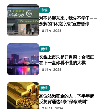
市场
对不起胖东来，我先不学了——
永辉的“休克疗法”宣告暂停
8 月 4 , 2026
财经
长鑫上市只是开胃菜：合肥正
在下一盘你看不懂的大棋
8 月 4 , 2026
财经
高位站岗黄金的人，下半年请
反复背诵这4条“保命法则”
7 月 28 , 2026