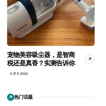
宠物美容吸尘器，是智商
三
税还是真香？实测告诉你
8 月 9, 2026
8
热门话题