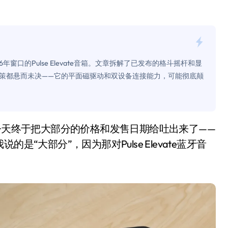
0万台，技术创新驱动多品类增长
%！三大利好连夜引爆
个比亚迪——中国车企该醒醒了
窗口的Pulse Elevate音箱。文章拆解了已发布的格斗摇杆和显
风扇怼脸，但最狠的是那个机械音
策都悬而未决——它的平面磁驱动和双设备连接能力，可能彻底颠
卖工作室、网络瘫了，微软这次真急了
大跃进，但鼠标操控才是真·杀手锏？
继续“垂帘听政”？
“大部分”，因为那对Pulse Elevate蓝牙音
17顶配？闪迪这波操作太狠了
储技术给了AI
小鹏的“多事之夏”
面儿——试驾雷克萨斯ES 500e