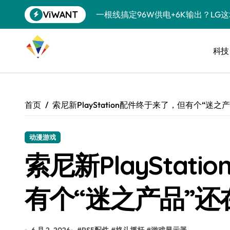
跳
ViWANT
一根线搞定96W供电+6K输出？LG
转
到
洗衣液倒满一盖？你这是在给衣服“下
内
容
科技
宠物美容吸尘器，是智商税还是真香
三星QS90H回音壁评测：内置四重
任天堂藏了20年的秘密：GameCu
首页
索尼新PlayStation配件终于来了，但有个“迷
复古掌机续航攻略：让老游戏机告别“
科学仪器都能接？USB-C的隐藏技
动漫游戏
索尼新PlayStat
降噪耳机也搞“青春版”？索尼这招“
SSD涨到肉疼，U盘反而成了性价比
有个“迷之产品”还
净利润暴跌7.7%，苏泊尔开始靠“擦
美的空调以旧换新补贴继续，价格给