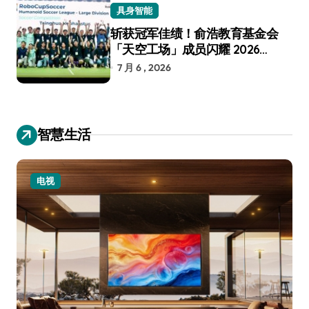
具身智能
斩获冠军佳绩！俞浩教育基金会
「天空工场」成员闪耀 2026
RoboCup 机器人世界杯
7 月 6 , 2026
智慧生活
电视