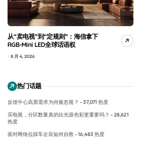
从“卖电视”到“定规则”：海信拿下
追
RGB-Mini LED全球话语权
已
8 月 4, 2026
7
热门话题
反馈中心高票需求为何被忽视？
- 37,071 热度
买电视，分区数量真的比光源色彩更重要吗？
- 28,621
热度
面对网络拉踩车企应如何自救
- 16,483 热度