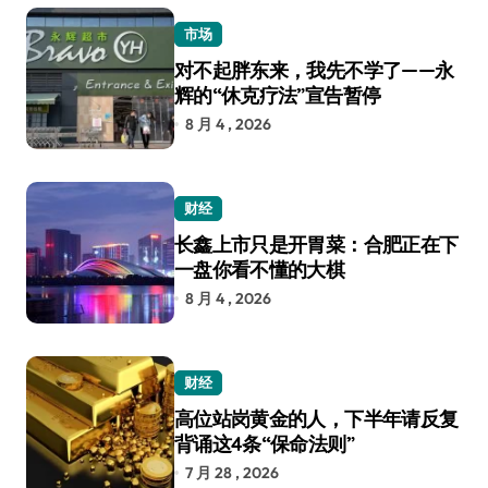
市场
对不起胖东来，我先不学了——永
辉的“休克疗法”宣告暂停
8 月 4 , 2026
财经
长鑫上市只是开胃菜：合肥正在下
一盘你看不懂的大棋
8 月 4 , 2026
财经
高位站岗黄金的人，下半年请反复
背诵这4条“保命法则”
7 月 28 , 2026