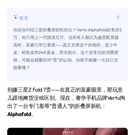
前言
你还在纠结三星折叠屏的性价比？Vertu Alphafold起售价5
万，却只用上一代骁龙芯片。当所有人都以为越贵配置越
高时，富豪们早已看透——真正支撑这个价格的，是小牛
皮、鳄鱼皮和24K真金，而非跑分。这个反常识的消费逻
辑，可能会颠覆你对“贵”的认知。你敢不敢赌一次自己也
能看懂？
别嫌三星Z Fold 7贵——在真正的富豪眼里，那玩意
儿跟地摊货没啥区别。现在，奢华手机品牌Vertu掏
出了一台专门羞辱“普通人”的折叠屏新机：
Alphafold
。