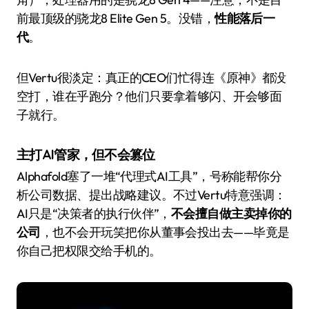
前最顶级的骁龙8 Elite Gen 5。没错，
性能落后一
代
。
但Vertu很淡定：真正的CEO们忙得连《原神》都没
空打，谁在乎跑分？他们只要拿着够闪、开会够面
子就行。
主打AI管家，但不会篡位
Alphafold塞了一堆“代理式AI工具”，号称能帮你分
析公司数据、提出战略建议。不过Vertu特意强调：
AI只是“决策者的执行伙伴”，
不会擅自做主卖掉你的
公司
，也不会开玩笑把你从董事会投出去——毕竟是
你自己把权限交给手机的。