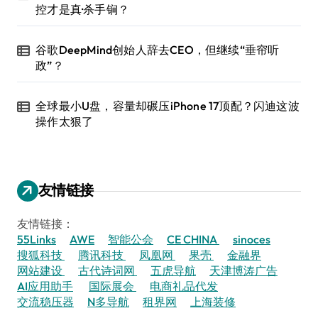
控才是真·杀手锏？
谷歌DeepMind创始人辞去CEO，但继续“垂帘听
政”？
全球最小U盘，容量却碾压iPhone 17顶配？闪迪这波
操作太狠了
友情链接
友情链接：
55Links
AWE
智能公会
CE CHINA
sinoces
搜狐科技
腾讯科技
凤凰网
果壳
金融界
网站建设
古代诗词网
五虎导航
天津博涛广告
AI应用助手
国际展会
电商礼品代发
交流稳压器
N多导航
租界网
上海装修