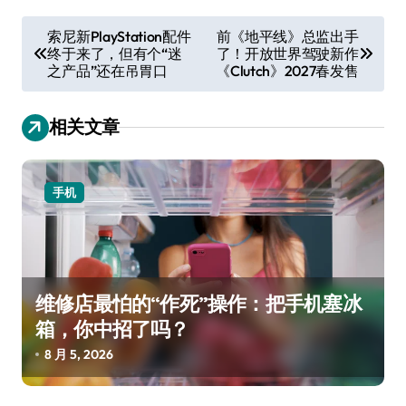
文
索尼新PlayStation配件
前《地平线》总监出手
终于来了，但有个“迷
了！开放世界驾驶新作
章
之产品”还在吊胃口
《Clutch》2027春发售
导
航
相关文章
手机
维修店最怕的“作死”操作：把手机塞冰
箱，你中招了吗？
8 月 5, 2026