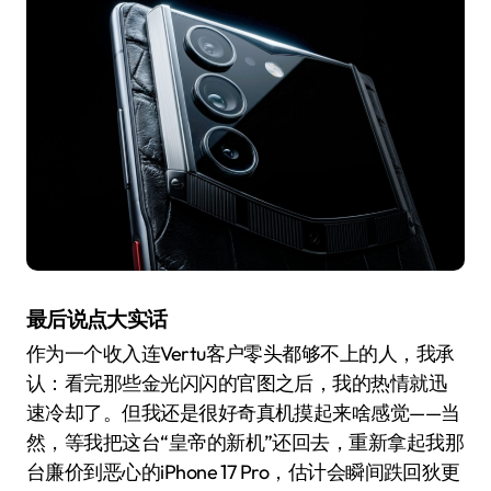
最后说点大实话
作为一个收入连Vertu客户零头都够不上的人，我承
认：看完那些金光闪闪的官图之后，我的热情就迅
速冷却了。但我还是很好奇真机摸起来啥感觉——当
然，等我把这台“皇帝的新机”还回去，重新拿起我那
台廉价到恶心的iPhone 17 Pro，估计会瞬间跌回狄更