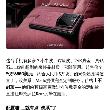
这台手机有多豪？小牛皮、鳄鱼皮、24K真金、真钻
石……你能想到的奢侈品材质，它随便用。起售价？
“仅”6880美元
，约合人民币5万块。如果你还觉得便
宜了，没关系，Vertu提供完全定制服务，价格
上不
封顶
——他们给顶级富豪做过六位数美金的定制款，
直接让摩托罗拉Razr哭晕在厕所。
配置嘛……就有点“佛系”了