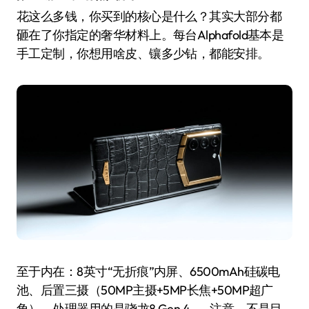
花这么多钱，你买到的核心是什么？其实大部分都
砸在了你指定的奢华材料上。每台Alphafold基本是
手工定制，你想用啥皮、镶多少钻，都能安排。
至于内在：8英寸“无折痕”内屏、6500mAh硅碳电
池、后置三摄（50MP主摄+5MP长焦+50MP超广
角），处理器用的是骁龙8 Gen 4——注意，不是目