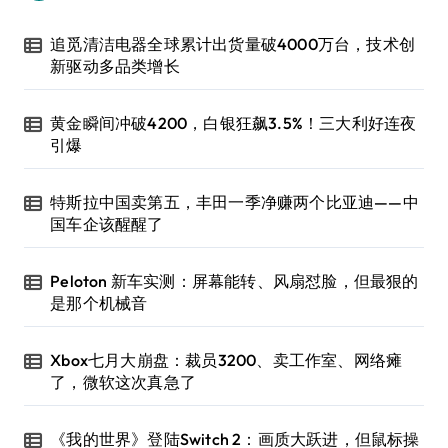
追觅清洁电器全球累计出货量破4000万台，技术创
新驱动多品类增长
黄金瞬间冲破4200，白银狂飙3.5%！三大利好连夜
引爆
特斯拉中国卖第五，丰田一季净赚两个比亚迪——中
国车企该醒醒了
Peloton 新车实测：屏幕能转、风扇怼脸，但最狠的
是那个机械音
Xbox七月大崩盘：裁员3200、卖工作室、网络瘫
了，微软这次真急了
《我的世界》登陆Switch 2：画质大跃进，但鼠标操