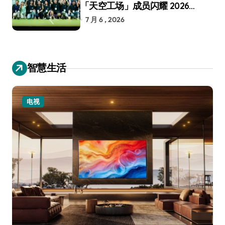
「天空工场」成员闪耀 2026
RoboCup 机器人世界杯
7 月 6 , 2026
智慧生活
电视