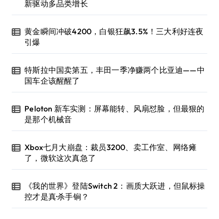
新驱动多品类增长
黄金瞬间冲破4200，白银狂飙3.5%！三大利好连夜
引爆
特斯拉中国卖第五，丰田一季净赚两个比亚迪——中
国车企该醒醒了
Peloton 新车实测：屏幕能转、风扇怼脸，但最狠的
是那个机械音
Xbox七月大崩盘：裁员3200、卖工作室、网络瘫
了，微软这次真急了
《我的世界》登陆Switch 2：画质大跃进，但鼠标操
控才是真·杀手锏？