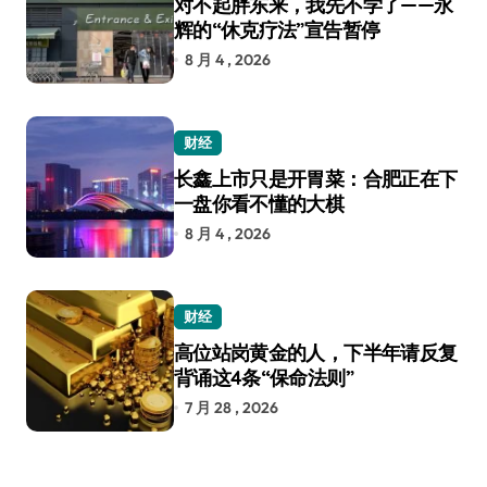
对不起胖东来，我先不学了——永
辉的“休克疗法”宣告暂停
8 月 4 , 2026
财经
长鑫上市只是开胃菜：合肥正在下
一盘你看不懂的大棋
8 月 4 , 2026
财经
高位站岗黄金的人，下半年请反复
背诵这4条“保命法则”
7 月 28 , 2026