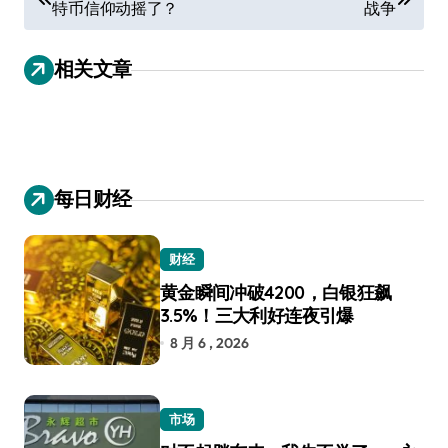
特币信仰动摇了？
战争
章
导
相关文章
航
每日财经
财经
黄金瞬间冲破4200，白银狂飙
3.5%！三大利好连夜引爆
8 月 6 , 2026
市场