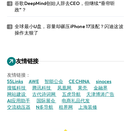
谷歌DeepMind创始人辞去CEO，但继续“垂帘听
政”？
全球最小U盘，容量却碾压iPhone 17顶配？闪迪这波
操作太狠了
友情链接
友情链接：
55Links
AWE
智能公会
CE CHINA
sinoces
搜狐科技
腾讯科技
凤凰网
果壳
金融界
网站建设
古代诗词网
五虎导航
天津博涛广告
AI应用助手
国际展会
电商礼品代发
交流稳压器
N多导航
租界网
上海装修