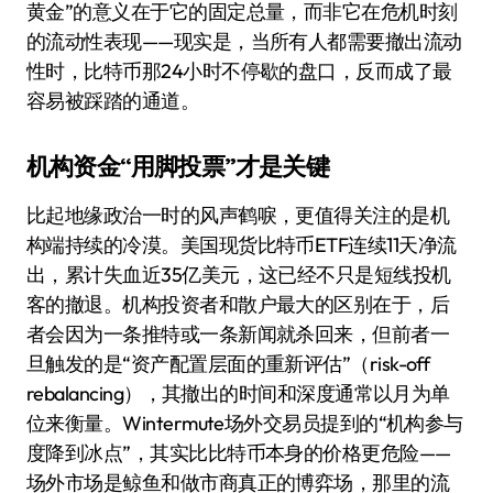
黄金”的意义在于它的固定总量，而非它在危机时刻
的流动性表现——现实是，当所有人都需要撤出流动
性时，比特币那24小时不停歇的盘口，反而成了最
容易被踩踏的通道。
机构资金“用脚投票”才是关键
比起地缘政治一时的风声鹤唳，更值得关注的是机
构端持续的冷漠。美国现货比特币ETF连续11天净流
出，累计失血近35亿美元，这已经不只是短线投机
客的撤退。机构投资者和散户最大的区别在于，后
者会因为一条推特或一条新闻就杀回来，但前者一
旦触发的是“资产配置层面的重新评估”（risk-off
rebalancing），其撤出的时间和深度通常以月为单
位来衡量。Wintermute场外交易员提到的“机构参与
度降到冰点”，其实比比特币本身的价格更危险——
场外市场是鲸鱼和做市商真正的博弈场，那里的流