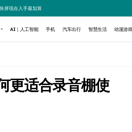
这块屏现在入手最划算
毒”！
AI｜人工智能
手机
汽车出行
智慧生活
动漫游
？实测告诉你
低音，把影院塞进电视柜
be这个接口决定了画质生死
电池杀手”
何更适合录音棚使
能，最后一个惊到我
借尸还魂”，是妙棋还是昏招？
之王？
边”续命了？
力，极速闪装！