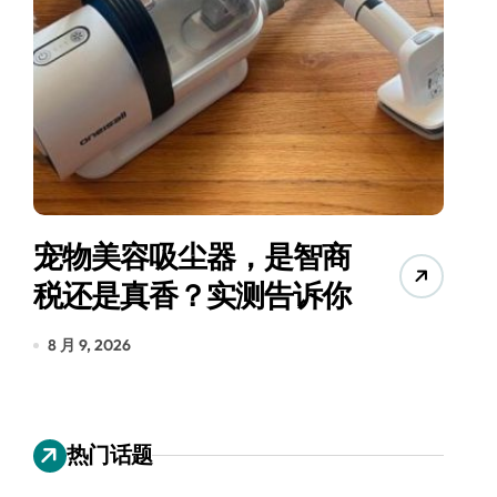
宠物美容吸尘器，是智商
三
税还是真香？实测告诉你
8 月 9, 2026
8
热门话题