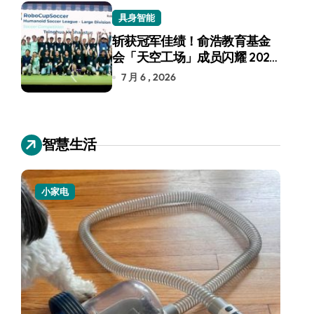
具身智能
斩获冠军佳绩！俞浩教育基金
会「天空工场」成员闪耀 2026
RoboCup 机器人世界杯
7 月 6 , 2026
智慧生活
小家电