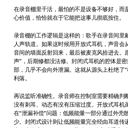
追觅清洁电器全球累计出货量破400
在录音棚里干活，最怕的不是设备不够好，而是声音“漏”出去又“跑”回来。封闭式监听耳机的核
心价值，恰恰就在于它能把这事儿彻底按住。
黄金瞬间冲破4200，白银狂飙3.5
特斯拉中国卖第五，丰田一季净赚两
录音棚的工作逻辑是这样的：歌手在录音间里
Peloton 新车实测：屏幕能转、
人声轨道。如果这时候用开放式耳机，声音会
Xbox七月大崩盘：裁员3200、
音间的墙面反射回来，最后被麦克风拾进去。
声”，后期修都没法修。封闭式耳机的腔体是
《我的世界》登陆Switch 2：画质
部，几乎不会向外泄漏。这就从源头上杜绝了“
谷歌DeepMind创始人辞去CEO，但
利落。
全球最小U盘，容量却碾压iPhone 
再说监听准确性。录音师在控制室需要精确判
400层堆叠、性能翻倍 三星把最新存
没有刺耳、动态有没有压缩过度。开放式耳机
召回X9、合作大众遇冷、高端梦碎：
在“泄漏补偿”问题：低频能量一部分通过外壳
比Model 3便宜？不，比Model 3有
少。封闭式设计则让低频能量完全经由耳道传