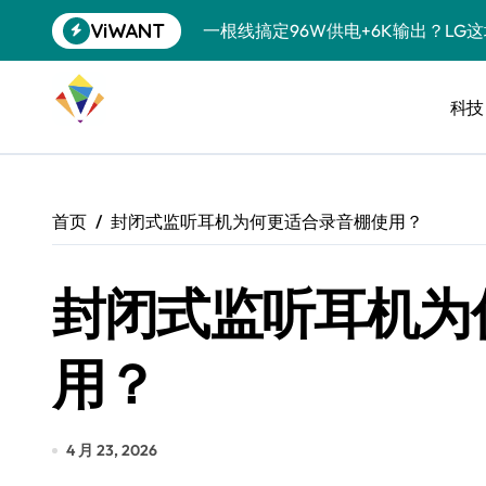
跳
ViWANT
一根线搞定96W供电+6K输出？LG
转
到
洗衣液倒满一盖？你这是在给衣服“下
内
容
科技
宠物美容吸尘器，是智商税还是真香
三星QS90H回音壁评测：内置四重
任天堂藏了20年的秘密：GameCu
首页
封闭式监听耳机为何更适合录音棚使用？
复古掌机续航攻略：让老游戏机告别“
封闭式监听耳机为
科学仪器都能接？USB-C的隐藏技
降噪耳机也搞“青春版”？索尼这招“
用？
SSD涨到肉疼，U盘反而成了性价比
净利润暴跌7.7%，苏泊尔开始靠“擦
4 月 23, 2026
美的空调以旧换新补贴继续，价格给