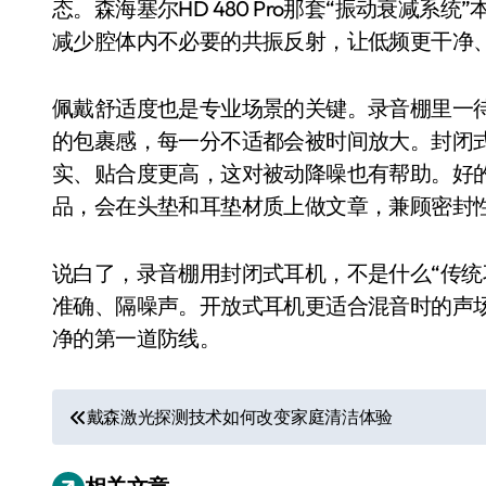
态。森海塞尔HD 480 Pro那套“振动衰减
550亿美金！沙特把EA买了，但背了
减少腔体内不必要的共振反射，让低频更干净
Xbox 25岁生日送壁纸送徽章，就
别再用汽车USB给MacBook充电了
佩戴舒适度也是专业场景的关键。录音棚里一
的包裹感，每一分不适都会被时间放大。封闭
花钱买宝马，启动先看蜘蛛侠？”车
实、贴合度更高，这对被动降噪也有帮助。好的封闭
Windows 11家庭版和专业版，选
品，会在头垫和耳垫材质上做文章，兼顾密封
你的U盘格式对了吗？详解exFAT和N
说白了，录音棚用封闭式耳机，不是什么“传统
维修店最怕的“作死”操作：把手机塞
准确、隔噪声。开放式耳机更适合混音时的声
实测索尼黑科技：能降温能加热的“
净的第一道防线。
文
戴森激光探测技术如何改变家庭清洁体验
章