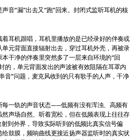
0万台，技术创新驱动多品类增长
%！三大利好连夜引爆
个比亚迪——中国车企该醒醒了
戴着耳机跟唱，耳机里播放的是已经录好的伴奏或
风扇怼脸，但最狠的是那个机械音
从单元背面直接辐射出去，穿过耳机外壳，再被录
卖工作室、网络瘫了，微软这次真急了
原本干净的伴奏里突然多了一层来自环境的“回
密封的，单元背面发出的声波被有效阻隔在耳罩内
大跃进，但鼠标操控才是真·杀手锏？
串音”问题，麦克风收到的只有歌手的人声，干净
继续“垂帘听政”？
17顶配？闪迪这波操作太狠了
断每一轨的声音状态——低频有没有浑浊、高频有
储技术给了AI
虽然声场自然、听着宽松，但在低频表现上往往存
小鹏的“多事之夏”
散射到外界，导致实际听到的低频比真实信号偏
面儿——试驾雷克萨斯ES 500e
递给鼓膜，频响曲线更接近扬声器监听时的真实状