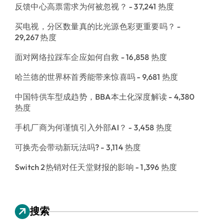
反馈中心高票需求为何被忽视？
- 37,241 热度
买电视，分区数量真的比光源色彩更重要吗？
-
29,267 热度
面对网络拉踩车企应如何自救
- 16,858 热度
哈兰德的世界杯首秀能带来惊喜吗
- 9,681 热度
中国特供车型成趋势，BBA本土化深度解读
- 4,380
热度
手机厂商为何谨慎引入外部AI？
- 3,458 热度
可换壳会带动新玩法吗?
- 3,114 热度
Switch 2热销对任天堂财报的影响
- 1,396 热度
搜索