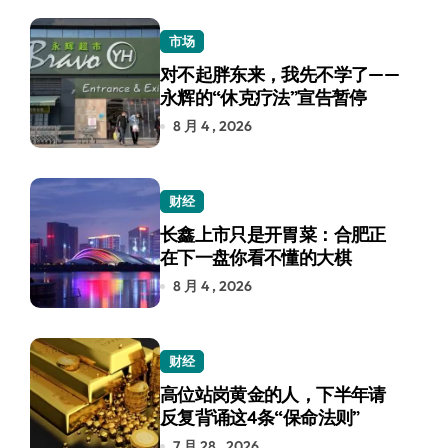
市场
对不起胖东来，我先不学了——
永辉的“休克疗法”宣告暂停
8 月 4 , 2026
财经
长鑫上市只是开胃菜：合肥正
在下一盘你看不懂的大棋
8 月 4 , 2026
财经
高位站岗黄金的人，下半年请
反复背诵这4条“保命法则”
7 月 28 , 2026