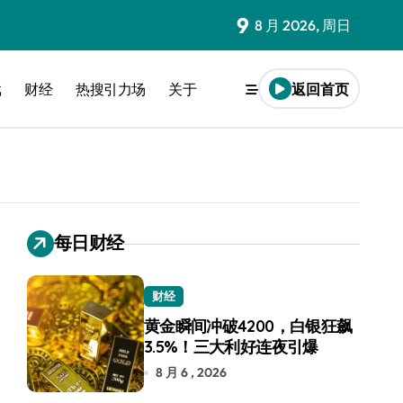
9
8 月 2026, 周日
戏
财经
热搜引力场
关于
返回首页
每日财经
财经
黄金瞬间冲破4200，白银狂飙
3.5%！三大利好连夜引爆
8 月 6 , 2026