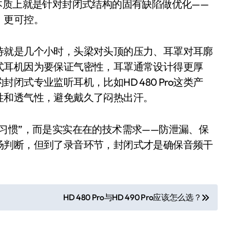
系统”本质上就是针对封闭式结构的固有缺陷做优化——
200亿的债
、更可控。
是不送主机，你领不领？
！老司机教你3招真·快充
待就是几个小时，头梁对头顶的压力、耳罩对耳廓
式耳机因为要保证气密性，耳罩通常设计得更厚
主怒了：车内不是广告屏！
式专业监听耳机，比如HD 480 Pro这类产
错真的会后悔吗？
性和透气性，避免戴久了闷热出汗。
TFS的终极对决
习惯”，而是实实在在的技术需求——防泄漏、保
冰箱，你中招了吗？
场判断，但到了录音环节，封闭式才是确保音频干
颈环”，除了贵还有啥缺点？
HD 480 Pro与HD 490 Pro应该怎么选？