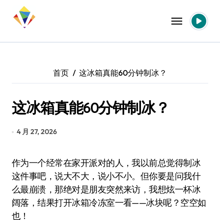
跳
转
到
内
容
首页
这冰箱真能60分钟制冰？
这冰箱真能60分钟制冰？
4 月 27, 2026
作为一个经常在家开派对的人，我以前总觉得制冰
这件事吧，说大不大，说小不小。但你要是问我什
么最崩溃，那绝对是朋友突然来访，我想炫一杯冰
阔落，结果打开冰箱冷冻室一看——冰块呢？空空如
也！