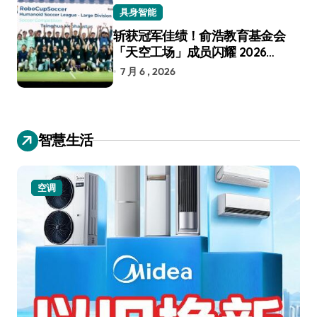
具身智能
斩获冠军佳绩！俞浩教育基金会
「天空工场」成员闪耀 2026
RoboCup 机器人世界杯
7 月 6 , 2026
智慧生活
空调