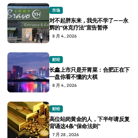
市场
对不起胖东来，我先不学了——永
辉的“休克疗法”宣告暂停
8 月 4 , 2026
财经
长鑫上市只是开胃菜：合肥正在下
一盘你看不懂的大棋
8 月 4 , 2026
财经
高位站岗黄金的人，下半年请反复
背诵这4条“保命法则”
7 月 28 , 2026