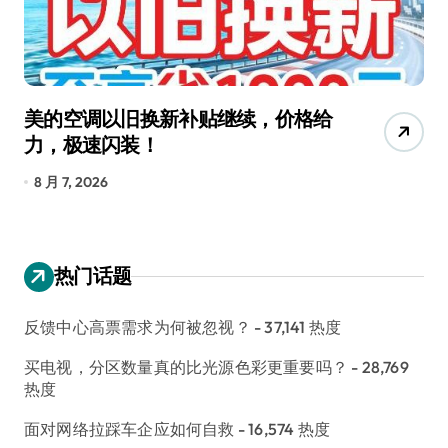
美的空调以旧换新补贴继续，价格给
追
力，极速闪装！
4
长
8 月 7, 2026
8
热门话题
反馈中心高票需求为何被忽视？
- 37,141 热度
买电视，分区数量真的比光源色彩更重要吗？
- 28,769
热度
面对网络拉踩车企应如何自救
- 16,574 热度