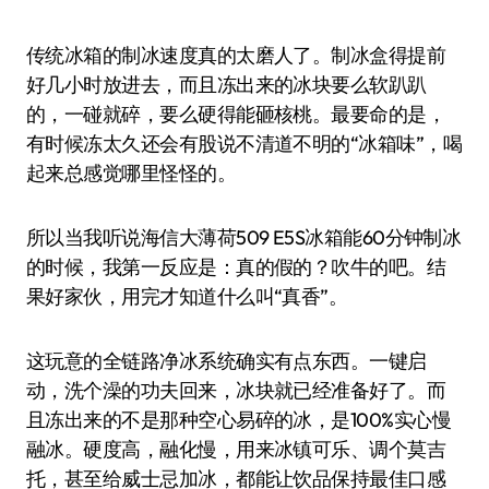
传统冰箱的制冰速度真的太磨人了。制冰盒得提前
好几小时放进去，而且冻出来的冰块要么软趴趴
的，一碰就碎，要么硬得能砸核桃。最要命的是，
有时候冻太久还会有股说不清道不明的“冰箱味”，喝
起来总感觉哪里怪怪的。
所以当我听说海信大薄荷509 E5S冰箱能60分钟制冰
的时候，我第一反应是：真的假的？吹牛的吧。结
果好家伙，用完才知道什么叫“真香”。
这玩意的全链路净冰系统确实有点东西。一键启
动，洗个澡的功夫回来，冰块就已经准备好了。而
且冻出来的不是那种空心易碎的冰，是100%实心慢
融冰。硬度高，融化慢，用来冰镇可乐、调个莫吉
托，甚至给威士忌加冰，都能让饮品保持最佳口感