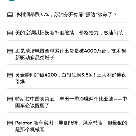
净利润暴跌7.7%，苏泊尔开始靠“擦边”续命了？
美的空调以旧换新补贴继续，价格给力，极速闪装！
追觅清洁电器全球累计出货量破4000万台，技术创
新驱动多品类增长
黄金瞬间冲破4200，白银狂飙3.5%！三大利好连夜
引爆
特斯拉中国卖第五，丰田一季净赚两个比亚迪——中
国车企该醒醒了
Peloton 新车实测：屏幕能转、风扇怼脸，但最狠的
是那个机械音