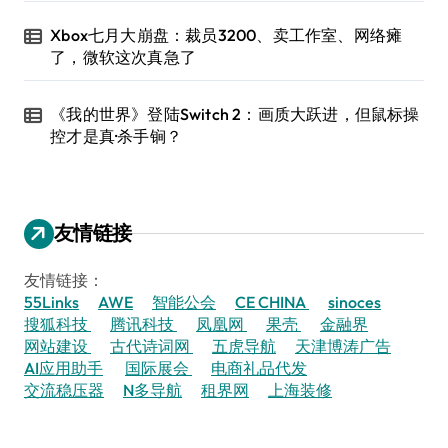
Xbox七月大崩盘：裁员3200、卖工作室、网络瘫
了，微软这次真急了
《我的世界》登陆Switch 2：画质大跃进，但鼠标操
控才是真·杀手锏？
友情链接
友情链接：
55Links
AWE
智能公会
CE CHINA
sinoces
搜狐科技
腾讯科技
凤凰网
果壳
金融界
网站建设
古代诗词网
五虎导航
天津博涛广告
AI应用助手
国际展会
电商礼品代发
交流稳压器
N多导航
租界网
上海装修