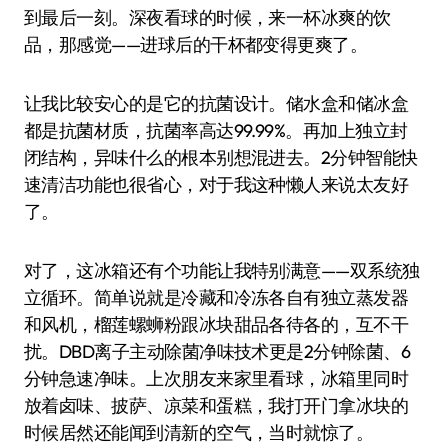
到最后一刻。深夜看球的时候，来一杯冰爽的饮
品，那感觉——进球后的干杯都变得更爽了。
让我比较安心的是它的抗菌设计。储水盒和储冰盒
都是抗菌材质，抗菌率高达99.99%。再加上独立封
闭结构，异味什么的根本别想混进去。2分钟智能快
速清洁功能也很省心，对于我这种懒人来说太友好
了。
对了，这冰箱还有个功能让我特别满意——双系统独
立循环。简单说就是冷藏和冷冻各自有独立蒸发器
和风机，榴莲螺蛳粉跟冰块甜品各待各的，互不干
扰。DBD离子主动除菌净味技术更是2分钟除菌、6
分钟急速净味。上次朋友来家里看球，冰箱里同时
放着卤味、披萨、凉菜和蛋糕，我打开门拿冰块的
时候居然还能闻到清新的空气，当时就惊了。