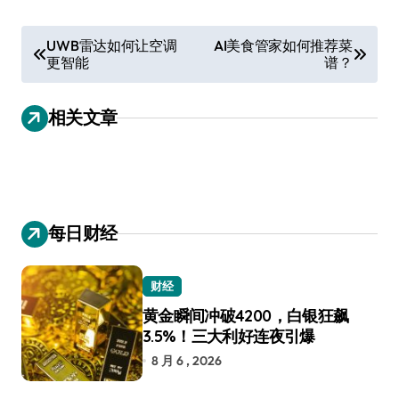
文
UWB雷达如何让空调
AI美食管家如何推荐菜
更智能
谱？
章
导
相关文章
航
每日财经
财经
黄金瞬间冲破4200，白银狂飙
3.5%！三大利好连夜引爆
8 月 6 , 2026