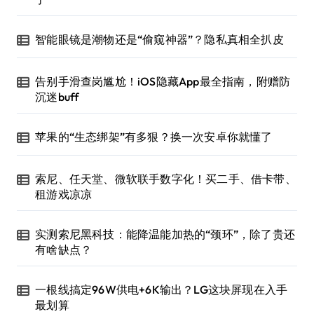
智能眼镜是潮物还是“偷窥神器”？隐私真相全扒皮
告别手滑查岗尴尬！iOS隐藏App最全指南，附赠防
沉迷buff
苹果的“生态绑架”有多狠？换一次安卓你就懂了
索尼、任天堂、微软联手数字化！买二手、借卡带、
租游戏凉凉
实测索尼黑科技：能降温能加热的“颈环”，除了贵还
有啥缺点？
一根线搞定96W供电+6K输出？LG这块屏现在入手
最划算