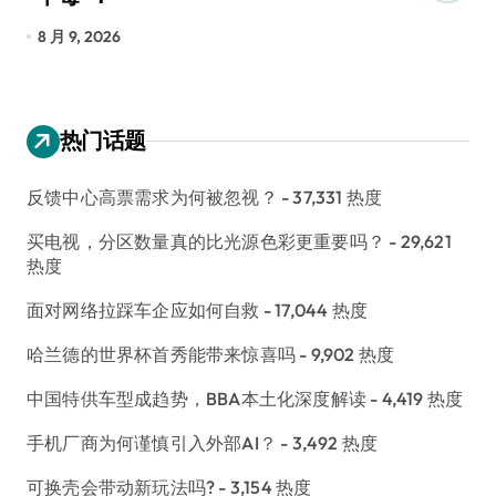
8 月 9, 2026
8
热门话题
反馈中心高票需求为何被忽视？
- 37,331 热度
买电视，分区数量真的比光源色彩更重要吗？
- 29,621
热度
面对网络拉踩车企应如何自救
- 17,044 热度
哈兰德的世界杯首秀能带来惊喜吗
- 9,902 热度
中国特供车型成趋势，BBA本土化深度解读
- 4,419 热度
手机厂商为何谨慎引入外部AI？
- 3,492 热度
可换壳会带动新玩法吗?
- 3,154 热度