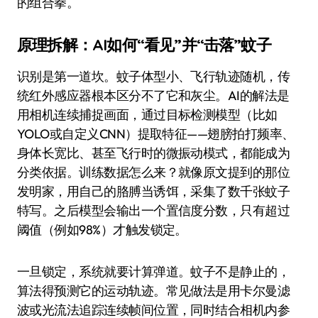
的组合拳。
原理拆解：AI如何“看见”并“击落”蚊子
识别是第一道坎。蚊子体型小、飞行轨迹随机，传
统红外感应器根本区分不了它和灰尘。AI的解法是
用相机连续捕捉画面，通过目标检测模型（比如
YOLO或自定义CNN）提取特征——翅膀拍打频率、
身体长宽比、甚至飞行时的微振动模式，都能成为
分类依据。训练数据怎么来？就像原文提到的那位
发明家，用自己的胳膊当诱饵，采集了数千张蚊子
特写。之后模型会输出一个置信度分数，只有超过
阈值（例如98%）才触发锁定。
一旦锁定，系统就要计算弹道。蚊子不是静止的，
算法得预测它的运动轨迹。常见做法是用卡尔曼滤
波或光流法追踪连续帧间位置，同时结合相机内参