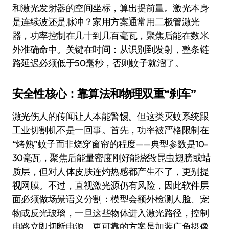
和激光发射器的空间坐标，算出提前量。激光本身
是连续波还是脉冲？家用方案通常用二极管激光
器，功率控制在几十到几百毫瓦，聚焦后能在数米
外准确命中。关键在时间：从识别到发射，整条链
路延迟必须低于50毫秒，否则蚊子就溜了。
安全性核心：靠算法和物理双重“刹车”
激光伤人的传闻让人本能警惕。但这类灭蚊系统跟
工业切割机不是一回事。首先，功率被严格限制在
“烤熟”蚊子而非烧穿窗帘的程度——典型参数是10-
30毫瓦，聚焦后能量密度刚好能烧毁昆虫翅膀或蜡
质层，但对人体皮肤连灼热感都产生不了，更别提
视网膜。不过，直视激光源仍有风险，因此软件层
面必须做场景语义分割：模型会额外检测人脸、宠
物或反光玻璃，一旦这些物体进入激光路径，控制
电路立即切断电源。更可靠的方案是加装广角摄像