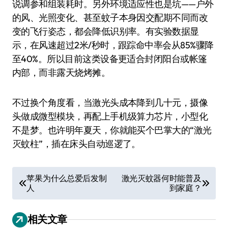
说调参和组装耗时。另外环境适应性也是坑——户外
的风、光照变化、甚至蚊子本身因交配期不同而改
变的飞行姿态，都会降低识别率。有实验数据显
示，在风速超过2米/秒时，跟踪命中率会从85%骤降
至40%。所以目前这类设备更适合封闭阳台或帐篷
内部，而非露天烧烤摊。
不过换个角度看，当激光头成本降到几十元，摄像
头做成微型模块，再配上手机级算力芯片，小型化
不是梦。也许明年夏天，你就能买个巴掌大的“激光
灭蚊柱”，插在床头自动巡逻了。
文
苹果为什么总爱后发制
激光灭蚊器何时能普及
人
到家庭？
章
导
相关文章
航