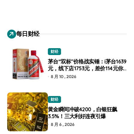
每日财经
财经
茅台“双标”价格战实锤：i茅台1639
元，线下店1753元，差价114元你
选谁？
8 月 10 , 2026
财经
黄金瞬间冲破4200，白银狂飙
3.5%！三大利好连夜引爆
8 月 6 , 2026