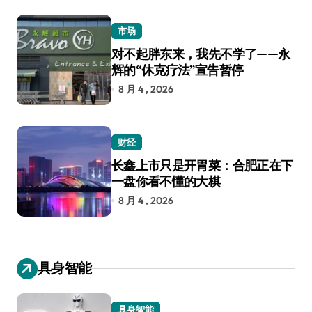
市场
对不起胖东来，我先不学了——永
辉的“休克疗法”宣告暂停
8 月 4 , 2026
财经
长鑫上市只是开胃菜：合肥正在下
一盘你看不懂的大棋
8 月 4 , 2026
具身智能
具身智能