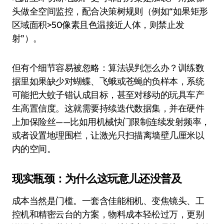
头做全空间监控，配合决策树规则（例如“如果矩形
区域面积>50像素且色温接近人体，则禁止发
射”）。
但有个细节容易被忽略：算法误判怎么办？训练数
据里如果缺少对蝴蝶、飞蛾或苍蝇的负样本，系统
可能把大蚊子错认成目标，甚至对移动的玩具车产
生高置信度。这就需要持续迭代数据集，并在硬件
上加保险丝——比如用机械快门限制连续发射频率，
或者设置地理围栏，让激光只扫描离墙壁几厘米以
内的空间。
现实瓶颈：为什么这玩意儿还没普及
成本当然是门槛。一套含佳能相机、变焦镜头、工
控机和精密云台的方案，物料成本轻松过万，更别