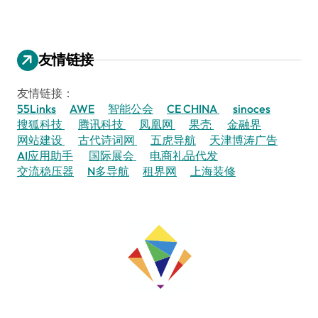
友情链接
友情链接：
55Links
AWE
智能公会
CE CHINA
sinoces
搜狐科技
腾讯科技
凤凰网
果壳
金融界
网站建设
古代诗词网
五虎导航
天津博涛广告
AI应用助手
国际展会
电商礼品代发
交流稳压器
N多导航
租界网
上海装修