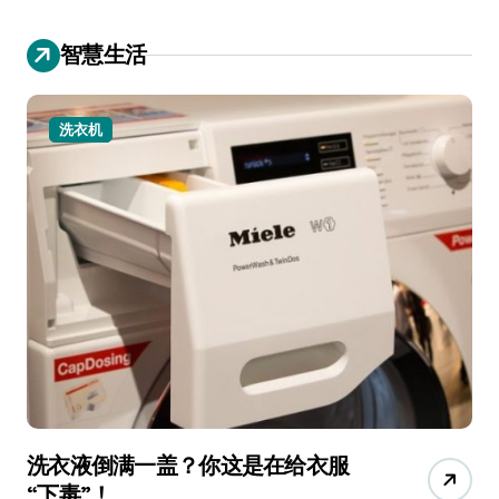
智慧生活
洗衣机
洗衣液倒满一盖？你这是在给衣服
宠
“下毒”！
香