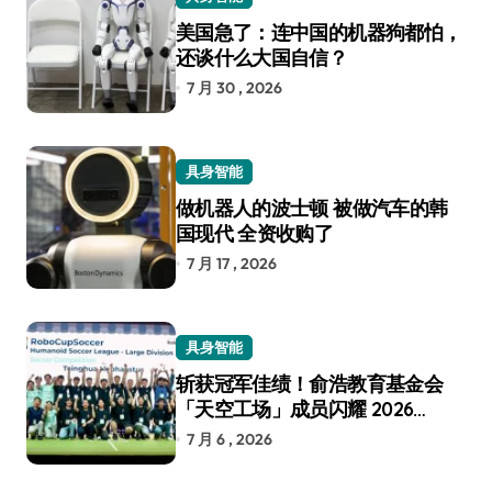
美国急了：连中国的机器狗都怕，
还谈什么大国自信？
7 月 30 , 2026
具身智能
做机器人的波士顿 被做汽车的韩
国现代 全资收购了
7 月 17 , 2026
具身智能
斩获冠军佳绩！俞浩教育基金会
「天空工场」成员闪耀 2026
RoboCup 机器人世界杯
7 月 6 , 2026