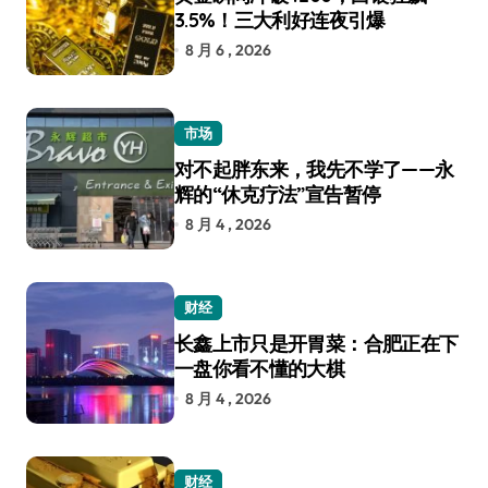
3.5%！三大利好连夜引爆
8 月 6 , 2026
市场
对不起胖东来，我先不学了——永
辉的“休克疗法”宣告暂停
8 月 4 , 2026
财经
长鑫上市只是开胃菜：合肥正在下
一盘你看不懂的大棋
8 月 4 , 2026
财经