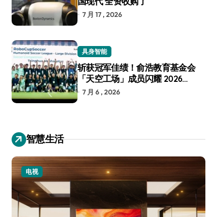
国现代 全资收购了
7 月 17 , 2026
具身智能
斩获冠军佳绩！俞浩教育基金会
「天空工场」成员闪耀 2026
RoboCup 机器人世界杯
7 月 6 , 2026
智慧生活
电视