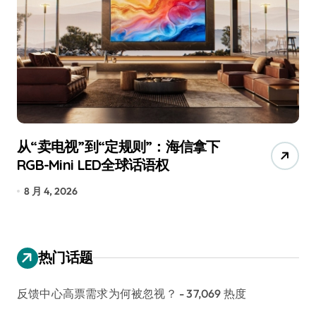
从“卖电视”到“定规则”：海信拿下
追
RGB-Mini LED全球话语权
已
8 月 4, 2026
7
热门话题
反馈中心高票需求为何被忽视？
- 37,069 热度