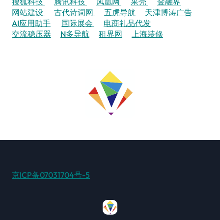
搜狐科技
腾讯科技
凤凰网
果壳
金融界
网站建设
古代诗词网
五虎导航
天津博涛广告
AI应用助手
国际展会
电商礼品代发
交流稳压器
N多导航
租界网
上海装修
京ICP备07031704号-5