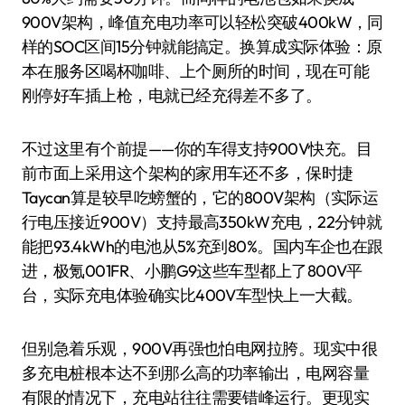
900V架构，峰值充电功率可以轻松突破400kW，同
样的SOC区间15分钟就能搞定。换算成实际体验：原
本在服务区喝杯咖啡、上个厕所的时间，现在可能
刚停好车插上枪，电就已经充得差不多了。
不过这里有个前提——你的车得支持900V快充。目
前市面上采用这个架构的家用车还不多，保时捷
Taycan算是较早吃螃蟹的，它的800V架构（实际运
行电压接近900V）支持最高350kW充电，22分钟就
能把93.4kWh的电池从5%充到80%。国内车企也在跟
进，极氪001FR、小鹏G9这些车型都上了800V平
台，实际充电体验确实比400V车型快上一大截。
但别急着乐观，900V再强也怕电网拉胯。现实中很
多充电桩根本达不到那么高的功率输出，电网容量
有限的情况下，充电站往往需要错峰运行。更现实