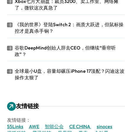
Xbox七月大崩盘：裁员3200、卖工作室、网络瘫
了，微软这次真急了
《我的世界》登陆Switch 2：画质大跃进，但鼠标操
控才是真·杀手锏？
谷歌DeepMind创始人辞去CEO，但继续“垂帘听
政”？
全球最小U盘，容量却碾压iPhone 17顶配？闪迪这波
操作太狠了
友情链接
友情链接：
55Links
AWE
智能公会
CE CHINA
sinoces