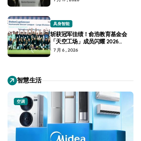
具身智能
斩获冠军佳绩！俞浩教育基金会
「天空工场」成员闪耀 2026
RoboCup 机器人世界杯
7 月 6 , 2026
智慧生活
小家电