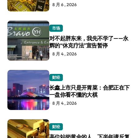
8 月 6 , 2026
市场
对不起胖东来，我先不学了——永
辉的“休克疗法”宣告暂停
8 月 4 , 2026
财经
长鑫上市只是开胃菜：合肥正在下
一盘你看不懂的大棋
8 月 4 , 2026
财经
高位站岗黄金的人，下半年请反复