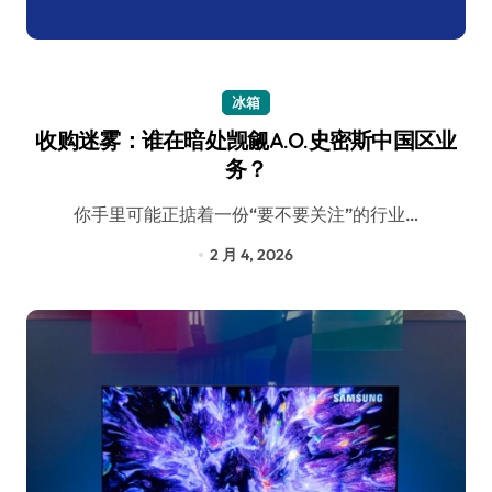
冰箱
收购迷雾：谁在暗处觊觎A.O.史密斯中国区业
务？
你手里可能正掂着一份“要不要关注”的行业…
2 月 4, 2026