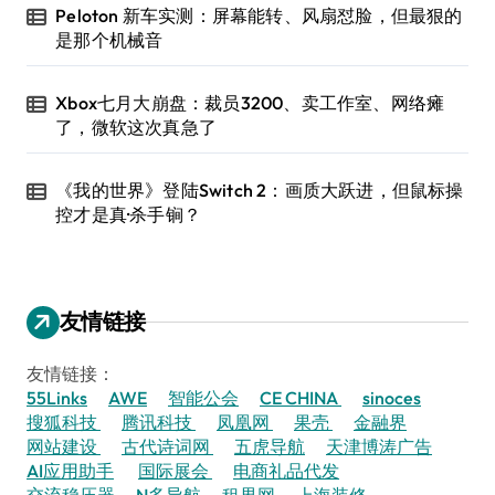
Peloton 新车实测：屏幕能转、风扇怼脸，但最狠的
是那个机械音
Xbox七月大崩盘：裁员3200、卖工作室、网络瘫
了，微软这次真急了
《我的世界》登陆Switch 2：画质大跃进，但鼠标操
控才是真·杀手锏？
友情链接
友情链接：
55Links
AWE
智能公会
CE CHINA
sinoces
搜狐科技
腾讯科技
凤凰网
果壳
金融界
网站建设
古代诗词网
五虎导航
天津博涛广告
AI应用助手
国际展会
电商礼品代发
交流稳压器
N多导航
租界网
上海装修