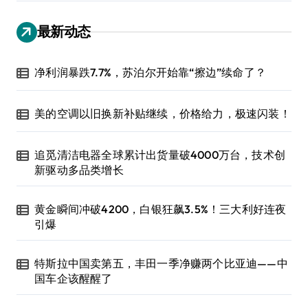
最新动态
净利润暴跌7.7%，苏泊尔开始靠“擦边”续命了？
美的空调以旧换新补贴继续，价格给力，极速闪装！
追觅清洁电器全球累计出货量破4000万台，技术创
新驱动多品类增长
黄金瞬间冲破4200，白银狂飙3.5%！三大利好连夜
引爆
特斯拉中国卖第五，丰田一季净赚两个比亚迪——中
国车企该醒醒了