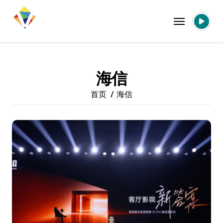
跳
转
到
内
容
海信
首页
海信