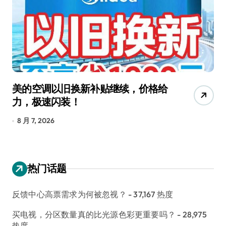
调以旧换新补贴继续，价格给
追觅清洁电
速闪装！
4000万台
长
026
8 月 6, 2026
热门话题
反馈中心高票需求为何被忽视？
- 37,167 热度
买电视，分区数量真的比光源色彩更重要吗？
- 28,975
热度