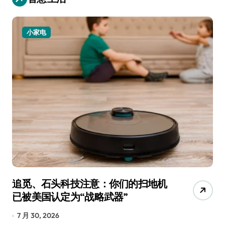
小家电
追觅、石头科技注意：你们的扫地机
月
已被美国认定为“战略武器”
还
7 月 30, 2026
7