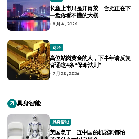
长鑫上市只是开胃菜：合肥正在下
一盘你看不懂的大棋
8 月 4 , 2026
财经
高位站岗黄金的人，下半年请反复
背诵这4条“保命法则”
7 月 28 , 2026
具身智能
具身智能
美国急了：连中国的机器狗都怕，