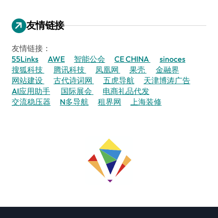
友情链接
友情链接：
55Links
AWE
智能公会
CE CHINA
sinoces
搜狐科技
腾讯科技
凤凰网
果壳
金融界
网站建设
古代诗词网
五虎导航
天津博涛广告
AI应用助手
国际展会
电商礼品代发
交流稳压器
N多导航
租界网
上海装修