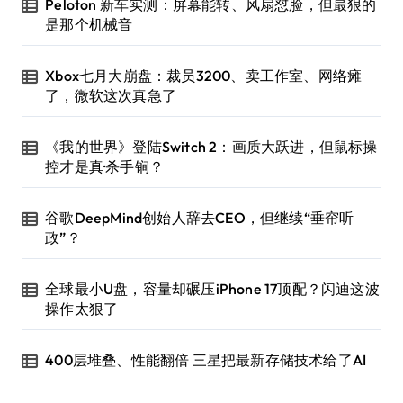
Peloton 新车实测：屏幕能转、风扇怼脸，但最狠的
是那个机械音
Xbox七月大崩盘：裁员3200、卖工作室、网络瘫
了，微软这次真急了
《我的世界》登陆Switch 2：画质大跃进，但鼠标操
控才是真·杀手锏？
谷歌DeepMind创始人辞去CEO，但继续“垂帘听
政”？
全球最小U盘，容量却碾压iPhone 17顶配？闪迪这波
操作太狠了
400层堆叠、性能翻倍 三星把最新存储技术给了AI