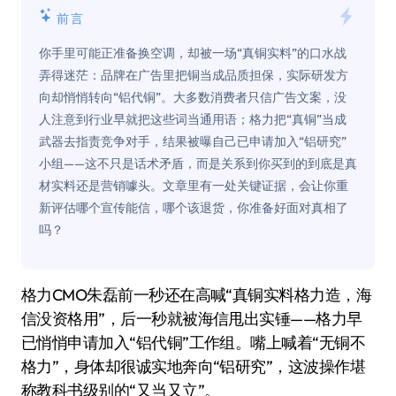
前言
你手里可能正准备换空调，却被一场“真铜实料”的口水战
弄得迷茫：品牌在广告里把铜当成品质担保，实际研发方
向却悄悄转向“铝代铜”。大多数消费者只信广告文案，没
人注意到行业早就把这些词当通用语；格力把“真铜”当成
武器去指责竞争对手，结果被曝自己已申请加入“铝研究”
小组——这不只是话术矛盾，而是关系到你买到的到底是真
材实料还是营销噱头。文章里有一处关键证据，会让你重
新评估哪个宣传能信，哪个该退货，你准备好面对真相了
吗？
格力CMO朱磊前一秒还在高喊“真铜实料格力造，海
信没资格用”，后一秒就被海信甩出实锤——格力早
已悄悄申请加入“铝代铜”工作组。嘴上喊着“无铜不
格力”，身体却很诚实地奔向“铝研究”，这波操作堪
称教科书级别的“又当又立”。