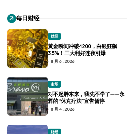
每日财经
财经
黄金瞬间冲破4200，白银狂飙
3.5%！三大利好连夜引爆
8 月 6 , 2026
市场
对不起胖东来，我先不学了——永
辉的“休克疗法”宣告暂停
8 月 4 , 2026
财经