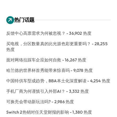
热门话题
反馈中心高票需求为何被忽视？
- 36,902 热度
买电视，分区数量真的比光源色彩更重要吗？
- 28,255
热度
面对网络拉踩车企应如何自救
- 16,267 热度
哈兰德的世界杯首秀能带来惊喜吗
- 9,078 热度
中国特供车型成趋势，BBA本土化深度解读
- 4,254 热度
手机厂商为何谨慎引入外部AI？
- 3,332 热度
可换壳会带动新玩法吗?
- 2,986 热度
Switch 2热销对任天堂财报的影响
- 1,380 热度