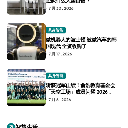
还谈什么大国自信？
7 月 30 , 2026
具身智能
做机器人的波士顿 被做汽车的韩
国现代 全资收购了
7 月 17 , 2026
具身智能
斩获冠军佳绩！俞浩教育基金会
「天空工场」成员闪耀 2026
RoboCup 机器人世界杯
7 月 6 , 2026
智慧生活