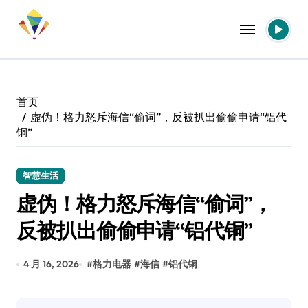
跳
转
到
内
容
首页
虚伪！格力怒斥海信“偷词”，反被扒出偷偷申请“铝代
铜”
智慧生活
虚伪！格力怒斥海信“偷词”，
反被扒出偷偷申请“铝代铜”
4 月 16, 2026
#
格力电器
#
海信
#
铝代铜