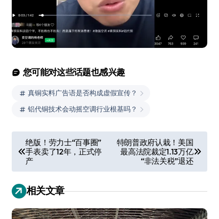
您可能对这些话题也感兴趣
真铜实料广告语是否构成虚假宣传？
铝代铜技术会动摇空调行业根基吗？
文
绝版！劳力士“百事圈”
特朗普政府认栽！美国
手表卖了12年，正式停
最高法院裁定1.13万亿
章
产
“非法关税”退还
导
航
相关文章