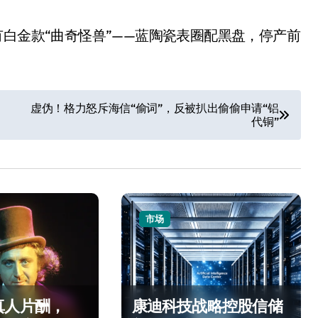
有白金款“曲奇怪兽”——蓝陶瓷表圈配黑盘，停产前
虚伪！格力怒斥海信“偷词”，反被扒出偷偷申请“铝
代铜”
市场
真人片酬，
康迪科技战略控股信储