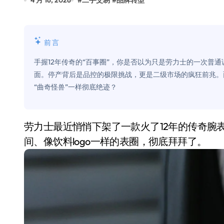
4 月 16, 2026
#
二手交易
#
品牌转型
追觅清洁电器全球累计出货量破400
黄金瞬间冲破4200，白银狂飙3.5
前言
特斯拉中国卖第五，丰田一季净赚两
手握12年传奇的“百事圈”，你是否以为只是劳力士的一次普
Peloton 新车实测：屏幕能转、
面。停产背后是品控的极限挑战，更是二级市场的疯狂前兆。
“曲奇怪兽”一样彻底绝迹？
Xbox七月大崩盘：裁员3200、
《我的世界》登陆Switch 2：画质
劳力士最近悄悄下架了一款火了12年的传奇腕表——“百事圈”GMT-Master II。没错，那个蓝红相
谷歌DeepMind创始人辞去CEO，但
间、像饮料logo一样的表圈，彻底拜拜了。
全球最小U盘，容量却碾压iPhone 
400层堆叠、性能翻倍 三星把最新存
召回X9、合作大众遇冷、高端梦碎：
比Model 3便宜？不，比Model 3有