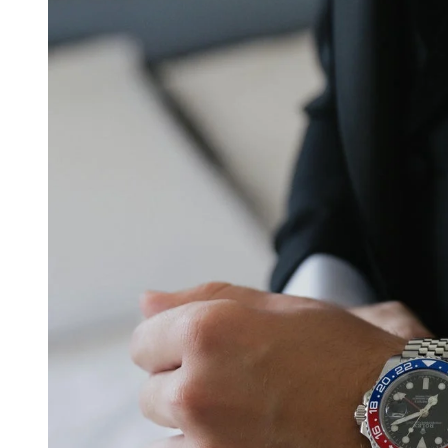
550亿美金！沙特把EA买了，但背了
Xbox 25岁生日送壁纸送徽章，就
别再用汽车USB给MacBook充电了
花钱买宝马，启动先看蜘蛛侠？”车
Windows 11家庭版和专业版，选
你的U盘格式对了吗？详解exFAT和N
维修店最怕的“作死”操作：把手机塞
实测索尼黑科技：能降温能加热的“