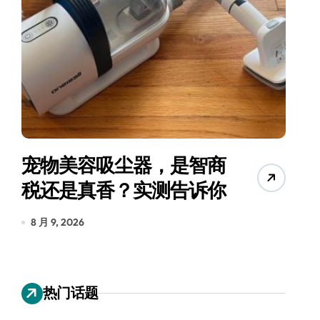
宠物美容吸尘器，是智商
三
税还是真香？实测告诉你
8 月 9, 2026
8
热门话题