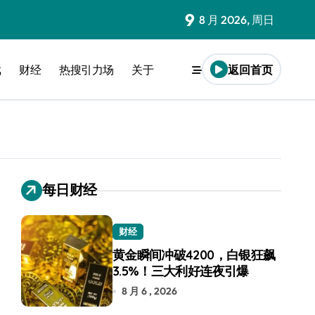
9
8 月 2026, 周日
戏
财经
热搜引力场
关于
返回首页
每日财经
财经
黄金瞬间冲破4200，白银狂飙
3.5%！三大利好连夜引爆
8 月 6 , 2026