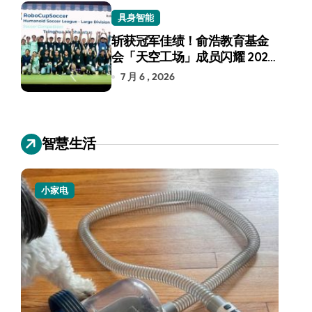
具身智能
斩获冠军佳绩！俞浩教育基金
会「天空工场」成员闪耀 2026
RoboCup 机器人世界杯
7 月 6 , 2026
智慧生活
小家电