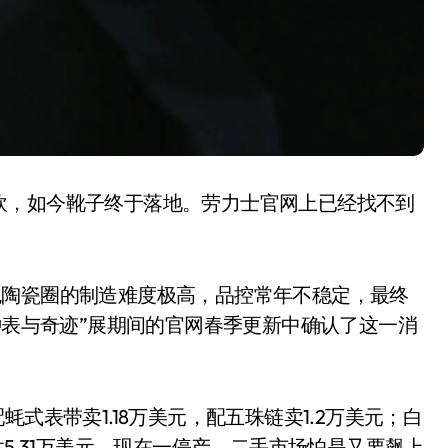
砍，如今靴子终于落地。劳力士官网上已经找不到
洗衣液倒满一盖？你这是
在给衣服“下毒”！
色陶瓷圈的制造难度极高，品控常年不稳定，最终
8 月 9, 2026
钟表与奇迹”展期间的官网春季更新中确认了这一消
式表带卖1.18万美元，配五珠链卖1.2万美元；白
达5.31万美元。现在一停产，二手市场怕是又要飙上