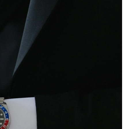
200亿的债
是不送主机，你领不领？
！老司机教你3招真·快充
主怒了：车内不是广告屏！
错真的会后悔吗？
TFS的终极对决
冰箱，你中招了吗？
颈环”，除了贵还有啥缺点？