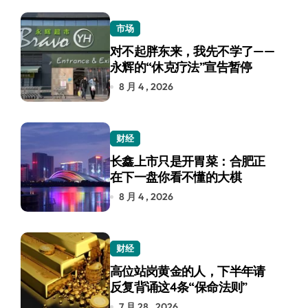
市场
对不起胖东来，我先不学了——
永辉的“休克疗法”宣告暂停
8 月 4 , 2026
财经
长鑫上市只是开胃菜：合肥正
在下一盘你看不懂的大棋
8 月 4 , 2026
财经
高位站岗黄金的人，下半年请
反复背诵这4条“保命法则”
7 月 28 , 2026