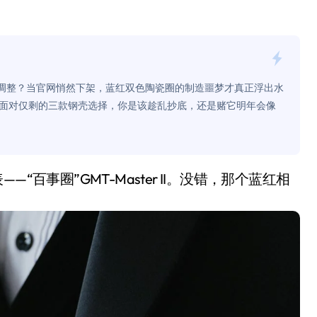
0万台，技术创新驱动多品类增长
%！三大利好连夜引爆
个比亚迪——中国车企该醒醒了
通调整？当官网悄然下架，蓝红双色陶瓷圈的制造噩梦才真正浮出水
风扇怼脸，但最狠的是那个机械音
面对仅剩的三款钢壳选择，你是该趁乱抄底，还是赌它明年会像
卖工作室、网络瘫了，微软这次真急了
大跃进，但鼠标操控才是真·杀手锏？
继续“垂帘听政”？
17顶配？闪迪这波操作太狠了
储技术给了AI
小鹏的“多事之夏”
面儿——试驾雷克萨斯ES 500e