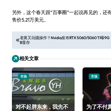
另外，这个春天跟“百事圈”一起说再见的，还
售价5.21万美元。
文
老黄又玩骚操作？Nvidia发布RTX 5060/5060 Ti曝9G
B显存
章
导
相关文章
航
市场
市场
对不起胖东来，我先不
为了不付