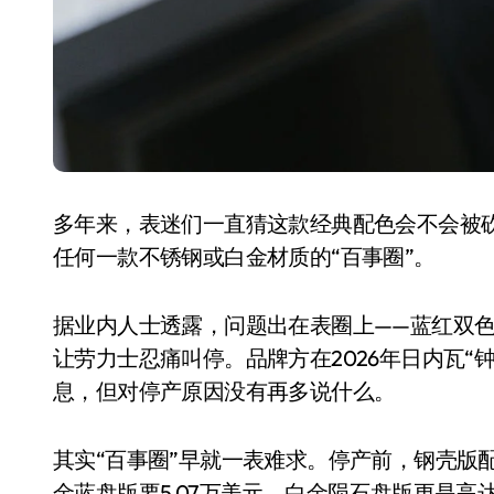
多年来，表迷们一直猜这款经典配色会不会被
美的空调以旧换新补贴继
任何一款不锈钢或白金材质的“百事圈”。
续，价格给力，极速闪
据业内人士透露，问题出在表圈上——蓝红双
装！
8 月 7, 2026
让劳力士忍痛叫停。品牌方在2026年日内瓦“
息，但对停产原因没有再多说什么。
其实“百事圈”早就一表难求。停产前，钢壳版配蚝
金蓝盘版要5.07万美元，白金陨石盘版更是高