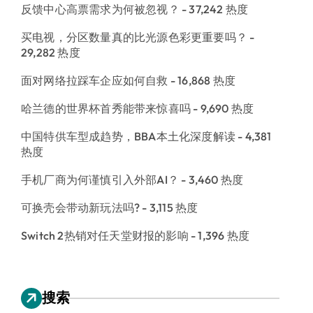
反馈中心高票需求为何被忽视？
- 37,242 热度
买电视，分区数量真的比光源色彩更重要吗？
-
29,282 热度
面对网络拉踩车企应如何自救
- 16,868 热度
哈兰德的世界杯首秀能带来惊喜吗
- 9,690 热度
中国特供车型成趋势，BBA本土化深度解读
- 4,381
热度
手机厂商为何谨慎引入外部AI？
- 3,460 热度
可换壳会带动新玩法吗?
- 3,115 热度
Switch 2热销对任天堂财报的影响
- 1,396 热度
搜索