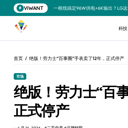
跳
ViWANT
一根线搞定96W供电+6K输出？LG
转
到
洗衣液倒满一盖？你这是在给衣服“下
内
容
科技
宠物美容吸尘器，是智商税还是真香
三星QS90H回音壁评测：内置四重
任天堂藏了20年的秘密：GameCu
首页
绝版！劳力士“百事圈”手表卖了12年，正式停产
复古掌机续航攻略：让老游戏机告别“
科学仪器都能接？USB-C的隐藏技
市场
绝版！劳力士“百事
降噪耳机也搞“青春版”？索尼这招“
SSD涨到肉疼，U盘反而成了性价比
正式停产
净利润暴跌7.7%，苏泊尔开始靠“擦
美的空调以旧换新补贴继续，价格给