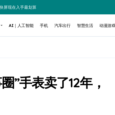
这块屏现在入手最划算
毒”！
AI｜人工智能
手机
汽车出行
智慧生活
动漫游
？实测告诉你
低音，把影院塞进电视柜
be这个接口决定了画质生死
电池杀手”
能，最后一个惊到我
圈”手表卖了12年，
借尸还魂”，是妙棋还是昏招？
之王？
边”续命了？
力，极速闪装！