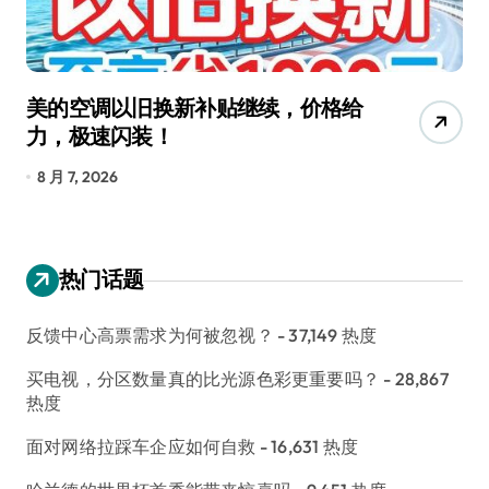
美的空调以旧换新补贴继续，价格给
追
力，极速闪装！
4
长
8 月 7, 2026
8
热门话题
反馈中心高票需求为何被忽视？
- 37,149 热度
买电视，分区数量真的比光源色彩更重要吗？
- 28,867
热度
面对网络拉踩车企应如何自救
- 16,631 热度