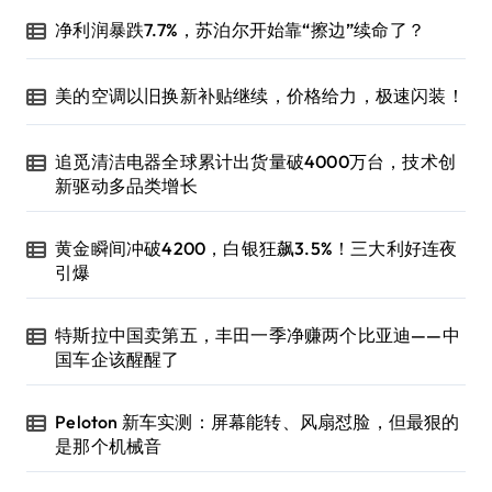
净利润暴跌7.7%，苏泊尔开始靠“擦边”续命了？
美的空调以旧换新补贴继续，价格给力，极速闪装！
追觅清洁电器全球累计出货量破4000万台，技术创
新驱动多品类增长
黄金瞬间冲破4200，白银狂飙3.5%！三大利好连夜
引爆
特斯拉中国卖第五，丰田一季净赚两个比亚迪——中
国车企该醒醒了
Peloton 新车实测：屏幕能转、风扇怼脸，但最狠的
是那个机械音