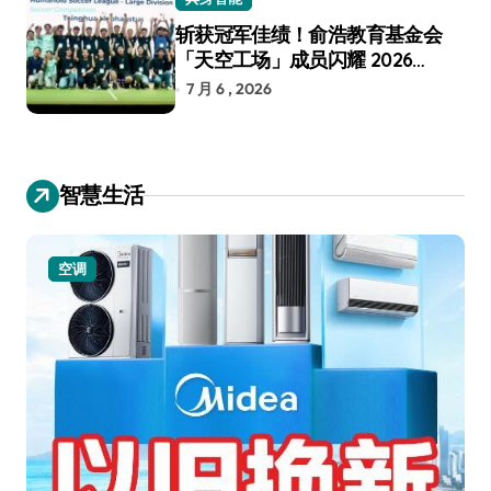
斩获冠军佳绩！俞浩教育基金会
「天空工场」成员闪耀 2026
RoboCup 机器人世界杯
7 月 6 , 2026
智慧生活
空调