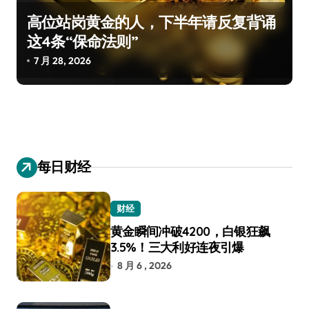
高位站岗黄金的人，下半年请反复背诵
这4条“保命法则”
7 月 28, 2026
每日财经
财经
黄金瞬间冲破4200，白银狂飙
3.5%！三大利好连夜引爆
8 月 6 , 2026