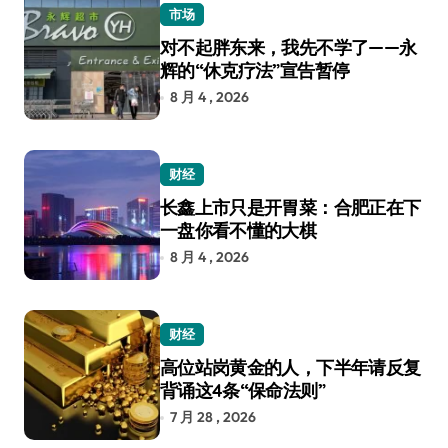
市场
对不起胖东来，我先不学了——永
辉的“休克疗法”宣告暂停
8 月 4 , 2026
财经
长鑫上市只是开胃菜：合肥正在下
一盘你看不懂的大棋
8 月 4 , 2026
财经
高位站岗黄金的人，下半年请反复
背诵这4条“保命法则”
7 月 28 , 2026