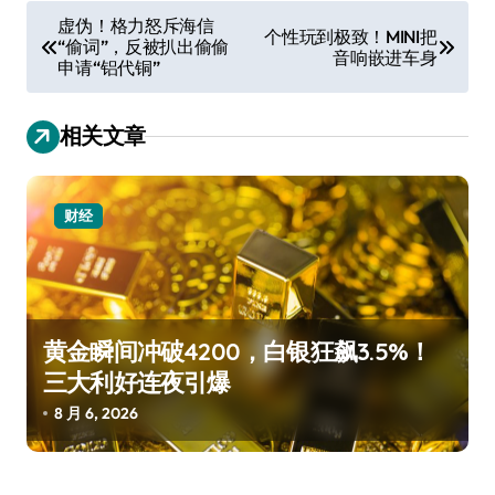
文
虚伪！格力怒斥海信
个性玩到极致！MINI把
“偷词”，反被扒出偷偷
章
音响嵌进车身
申请“铝代铜”
导
航
相关文章
财经
黄金瞬间冲破4200，白银狂飙3.5%！
三大利好连夜引爆
8 月 6, 2026