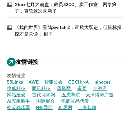
Xbox七月大崩盘：裁员3200、卖工作室、网络瘫
了，微软这次真急了
《我的世界》登陆Switch 2：画质大跃进，但鼠标操
控才是真·杀手锏？
友情链接
友情链接：
55Links
AWE
智能公会
CE CHINA
sinoces
搜狐科技
腾讯科技
凤凰网
果壳
金融界
网站建设
古代诗词网
五虎导航
天津博涛广告
AI应用助手
国际展会
电商礼品代发
交流稳压器
N多导航
租界网
上海装修