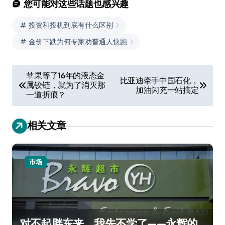
您可能对这些话题也感兴趣
投资和投机到底有什么区别
金价下跌为何专家劝普通人快跑
文
苹果等了16年的液态金
比亚迪牵手中国石化，
属铰链，就为了消灭那
章
加油闪充一站搞定
一道折痕？
导
航
相关文章
市场
对不起胖东来，我先不学了——永辉的