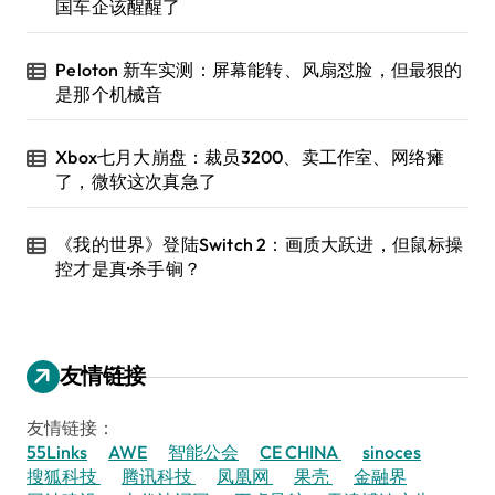
国车企该醒醒了
Peloton 新车实测：屏幕能转、风扇怼脸，但最狠的
是那个机械音
Xbox七月大崩盘：裁员3200、卖工作室、网络瘫
了，微软这次真急了
《我的世界》登陆Switch 2：画质大跃进，但鼠标操
控才是真·杀手锏？
友情链接
友情链接：
55Links
AWE
智能公会
CE CHINA
sinoces
搜狐科技
腾讯科技
凤凰网
果壳
金融界