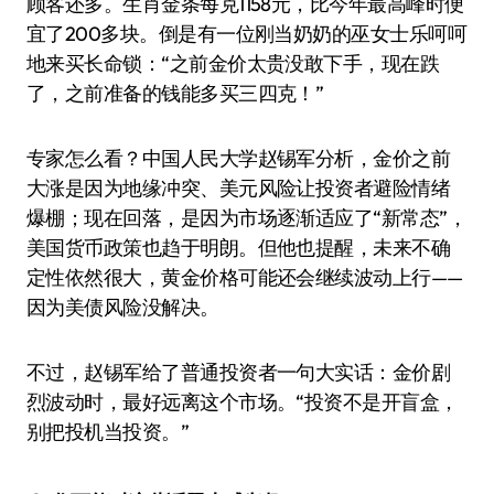
顾客还多。生肖金条每克1158元，比今年最高峰时便
宜了200多块。倒是有一位刚当奶奶的巫女士乐呵呵
地来买长命锁：“之前金价太贵没敢下手，现在跌
了，之前准备的钱能多买三四克！”
专家怎么看？中国人民大学赵锡军分析，金价之前
大涨是因为地缘冲突、美元风险让投资者避险情绪
爆棚；现在回落，是因为市场逐渐适应了“新常态”，
美国货币政策也趋于明朗。但他也提醒，未来不确
定性依然很大，黄金价格可能还会继续波动上行——
因为美债风险没解决。
不过，赵锡军给了普通投资者一句大实话：金价剧
烈波动时，最好远离这个市场。“投资不是开盲盒，
别把投机当投资。”