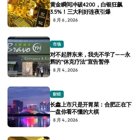
黄金瞬间冲破4200，白银狂飙
3.5%！三大利好连夜引爆
8 月 6 , 2026
市场
对不起胖东来，我先不学了——永
辉的“休克疗法”宣告暂停
8 月 4 , 2026
财经
长鑫上市只是开胃菜：合肥正在下
一盘你看不懂的大棋
8 月 4 , 2026