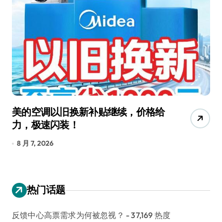
美的空调以旧换新补贴继续，价格给
追
力，极速闪装！
4
长
8 月 7, 2026
8
热门话题
反馈中心高票需求为何被忽视？
- 37,169 热度