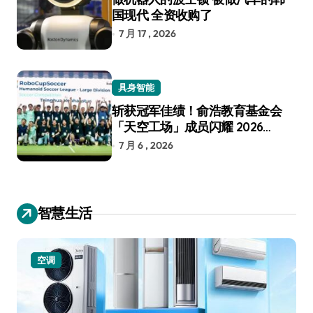
国现代 全资收购了
7 月 17 , 2026
具身智能
斩获冠军佳绩！俞浩教育基金会
「天空工场」成员闪耀 2026
RoboCup 机器人世界杯
7 月 6 , 2026
智慧生活
空调