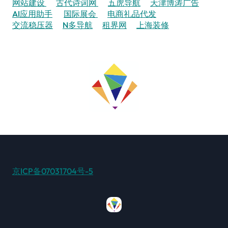
网站建设
古代诗词网
五虎导航
天津博涛广告
AI应用助手
国际展会
电商礼品代发
交流稳压器
N多导航
租界网
上海装修
京ICP备07031704号-5