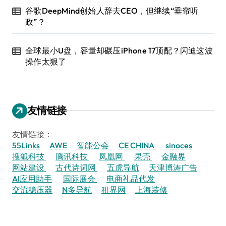
谷歌DeepMind创始人辞去CEO，但继续“垂帘听
政”？
全球最小U盘，容量却碾压iPhone 17顶配？闪迪这波
操作太狠了
友情链接
友情链接：
55Links
AWE
智能公会
CE CHINA
sinoces
搜狐科技
腾讯科技
凤凰网
果壳
金融界
网站建设
古代诗词网
五虎导航
天津博涛广告
AI应用助手
国际展会
电商礼品代发
交流稳压器
N多导航
租界网
上海装修