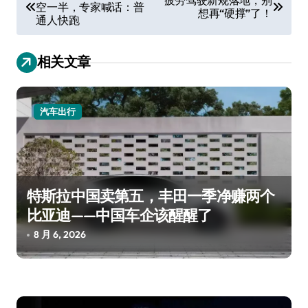
疲劳驾驶新规落地，别
空一半，专家喊话：普
章
想再“硬撑”了！
通人快跑
导
航
相关文章
汽车出行
特斯拉中国卖第五，丰田一季净赚两个
比亚迪——中国车企该醒醒了
8 月 6, 2026