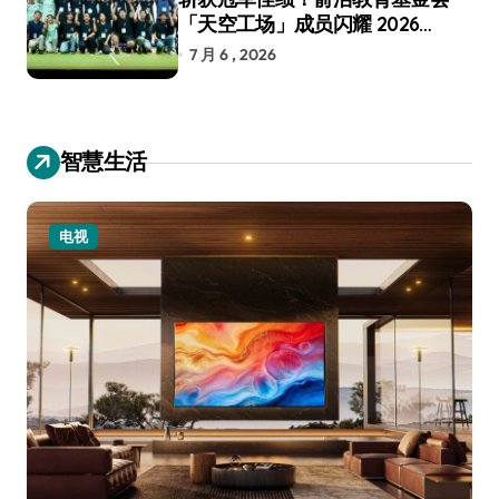
「天空工场」成员闪耀 2026
RoboCup 机器人世界杯
7 月 6 , 2026
智慧生活
电视