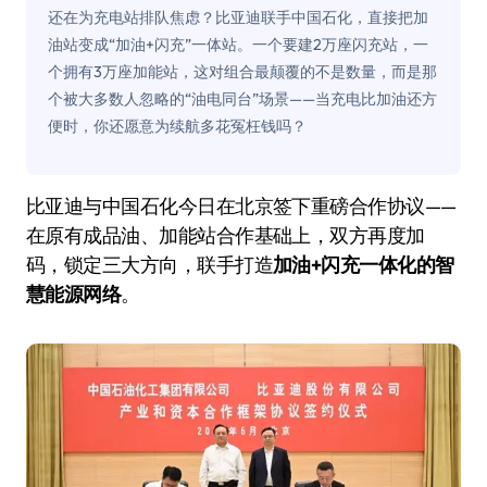
还在为充电站排队焦虑？比亚迪联手中国石化，直接把加
油站变成“加油+闪充”一体站。一个要建2万座闪充站，一
个拥有3万座加能站，这对组合最颠覆的不是数量，而是那
个被大多数人忽略的“油电同台”场景——当充电比加油还方
便时，你还愿意为续航多花冤枉钱吗？
比亚迪与中国石化今日在北京签下重磅合作协议——
在原有成品油、加能站合作基础上，双方再度加
码，锁定三大方向，联手打造
加油+闪充一体化的智
慧能源网络
。