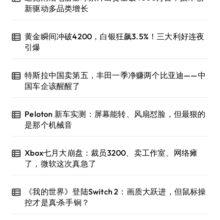
新驱动多品类增长
黄金瞬间冲破4200，白银狂飙3.5%！三大利好连夜
引爆
特斯拉中国卖第五，丰田一季净赚两个比亚迪——中
国车企该醒醒了
Peloton 新车实测：屏幕能转、风扇怼脸，但最狠的
是那个机械音
Xbox七月大崩盘：裁员3200、卖工作室、网络瘫
了，微软这次真急了
《我的世界》登陆Switch 2：画质大跃进，但鼠标操
控才是真·杀手锏？