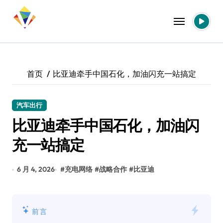
跳
转
到
内
容
首页
比亚迪牵手中国石化，加油闪充一站搞定
汽车出行
比亚迪牵手中国石化，加油闪
充一站搞定
6 月 4, 2026
#
充电网络
#
战略合作
#
比亚迪
前言