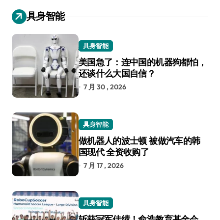
具身智能
具身智能
美国急了：连中国的机器狗都怕，
还谈什么大国自信？
7 月 30 , 2026
具身智能
做机器人的波士顿 被做汽车的韩
国现代 全资收购了
7 月 17 , 2026
具身智能
斩获冠军佳绩！俞浩教育基金会