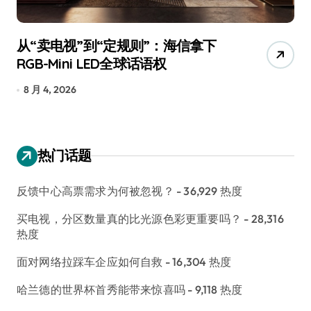
从“卖电视”到“定规则”：海信拿下
追
RGB-Mini LED全球话语权
已
8 月 4, 2026
7
热门话题
反馈中心高票需求为何被忽视？
- 36,929 热度
买电视，分区数量真的比光源色彩更重要吗？
- 28,316
热度
面对网络拉踩车企应如何自救
- 16,304 热度
哈兰德的世界杯首秀能带来惊喜吗
- 9,118 热度