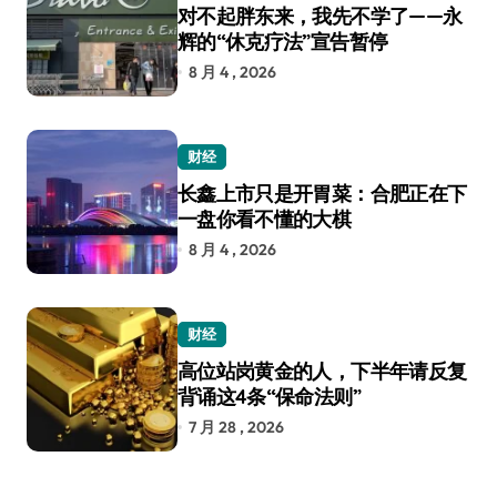
对不起胖东来，我先不学了——永
辉的“休克疗法”宣告暂停
8 月 4 , 2026
财经
长鑫上市只是开胃菜：合肥正在下
一盘你看不懂的大棋
8 月 4 , 2026
财经
高位站岗黄金的人，下半年请反复
背诵这4条“保命法则”
7 月 28 , 2026