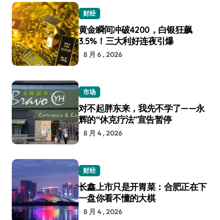
财经
黄金瞬间冲破4200，白银狂飙
3.5%！三大利好连夜引爆
8 月 6 , 2026
市场
对不起胖东来，我先不学了——永
辉的“休克疗法”宣告暂停
8 月 4 , 2026
财经
长鑫上市只是开胃菜：合肥正在下
一盘你看不懂的大棋
8 月 4 , 2026