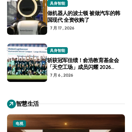
具身智能
做机器人的波士顿 被做汽车的韩
国现代 全资收购了
7 月 17 , 2026
具身智能
斩获冠军佳绩！俞浩教育基金会
「天空工场」成员闪耀 2026
RoboCup 机器人世界杯
7 月 6 , 2026
智慧生活
电视