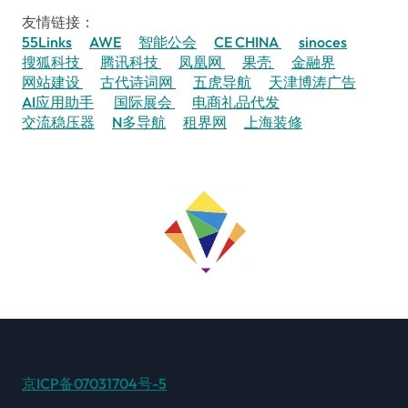
友情链接：
55Links
AWE
智能公会
CE CHINA
sinoces
搜狐科技
腾讯科技
凤凰网
果壳
金融界
网站建设
古代诗词网
五虎导航
天津博涛广告
AI应用助手
国际展会
电商礼品代发
交流稳压器
N多导航
租界网
上海装修
京ICP备07031704号-5