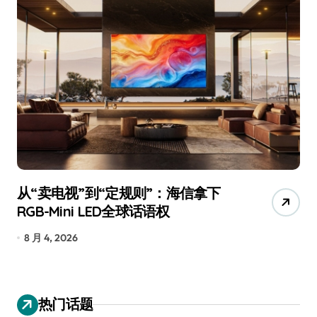
从“卖电视”到“定规则”：海信拿下
追
RGB-Mini LED全球话语权
已
8 月 4, 2026
7
热门话题