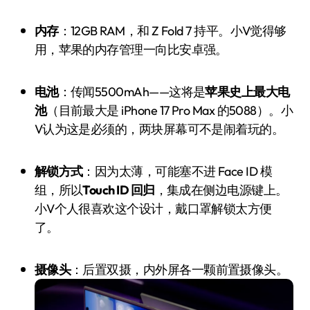
内存
：12GB RAM，和 Z Fold 7 持平。小V觉得够
用，苹果的内存管理一向比安卓强。
电池
：传闻5500mAh——这将是
苹果史上最大电
池
（目前最大是 iPhone 17 Pro Max 的5088）。小
V认为这是必须的，两块屏幕可不是闹着玩的。
解锁方式
：因为太薄，可能塞不进 Face ID 模
组，所以
Touch ID 回归
，集成在侧边电源键上。
小V个人很喜欢这个设计，戴口罩解锁太方便
了。
摄像头
：后置双摄，内外屏各一颗前置摄像头。