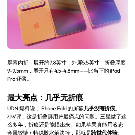
屏幕内折，展开约7.8英寸，外屏5.5英寸。折叠厚度
9-9.5mm，展开只有4.5-4.8mm——比当下的 iPad
Pro 还薄。
最大亮点：几乎无折痕
UDN 爆料说，iPhone Fold 的屏幕
几乎没有折痕
。
小V评：这是折叠屏用户最痛点的问题。三星做了这
么多年，折痕还是能摸出来。如果苹果真能用液态
金属铰链 + 特殊胶水解决掉，那就是
跨世代体验
。