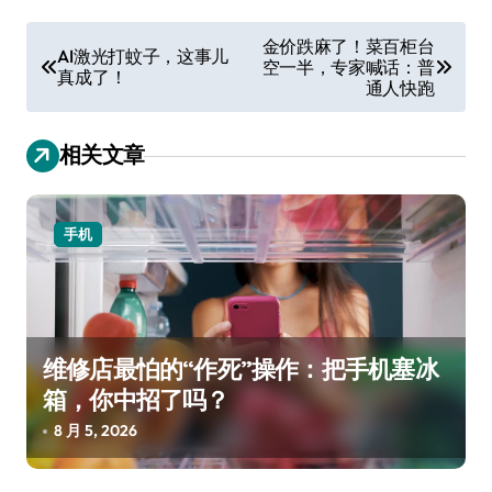
文
金价跌麻了！菜百柜台
AI激光打蚊子，这事儿
空一半，专家喊话：普
章
真成了！
通人快跑
导
航
相关文章
手机
维修店最怕的“作死”操作：把手机塞冰
箱，你中招了吗？
8 月 5, 2026