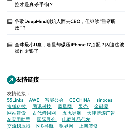
控才是真·杀手锏？
谷歌DeepMind创始人辞去CEO，但继续“垂帘听
政”？
全球最小U盘，容量却碾压iPhone 17顶配？闪迪这波
操作太狠了
友情链接
友情链接：
55Links
AWE
智能公会
CE CHINA
sinoces
搜狐科技
腾讯科技
凤凰网
果壳
金融界
网站建设
古代诗词网
五虎导航
天津博涛广告
AI应用助手
国际展会
电商礼品代发
交流稳压器
N多导航
租界网
上海装修