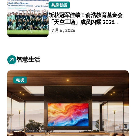
具身智能
斩获冠军佳绩！俞浩教育基金会
「天空工场」成员闪耀 2026
RoboCup 机器人世界杯
7 月 6 , 2026
智慧生活
小家电