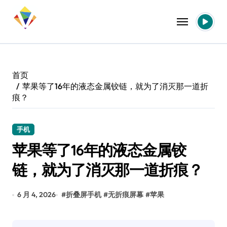
跳
转
到
内
容
首页
苹果等了16年的液态金属铰链，就为了消灭那一道折
痕？
手机
苹果等了16年的液态金属铰
链，就为了消灭那一道折痕？
6 月 4, 2026
#
折叠屏手机
#
无折痕屏幕
#
苹果