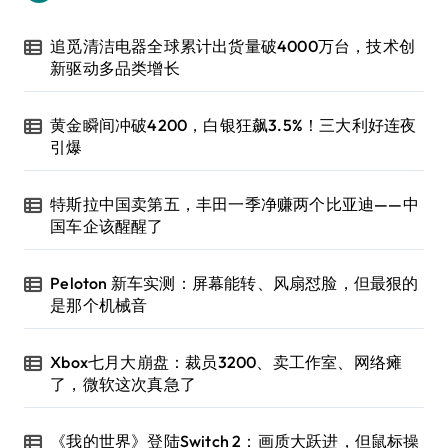
追觅清洁电器全球累计出货量破4000万台，技术创
新驱动多品类增长
黄金瞬间冲破4200，白银狂飙3.5%！三大利好连夜
引爆
特斯拉中国卖第五，丰田一季净赚两个比亚迪——中
国车企该醒醒了
Peloton 新车实测：屏幕能转、风扇怼脸，但最狠的
是那个机械音
Xbox七月大崩盘：裁员3200、卖工作室、网络瘫
了，微软这次真急了
《我的世界》登陆Switch 2：画质大跃进，但鼠标操