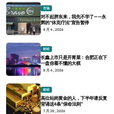
市场
对不起胖东来，我先不学了——永
辉的“休克疗法”宣告暂停
8 月 4 , 2026
财经
长鑫上市只是开胃菜：合肥正在下
一盘你看不懂的大棋
8 月 4 , 2026
财经
高位站岗黄金的人，下半年请反复
背诵这4条“保命法则”
7 月 28 , 2026