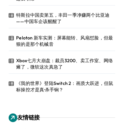
特斯拉中国卖第五，丰田一季净赚两个比亚迪
——中国车企该醒醒了
Peloton 新车实测：屏幕能转、风扇怼脸，但最
狠的是那个机械音
Xbox七月大崩盘：裁员3200、卖工作室、网络
瘫了，微软这次真急了
《我的世界》登陆Switch 2：画质大跃进，但鼠
标操控才是真·杀手锏？
友情链接