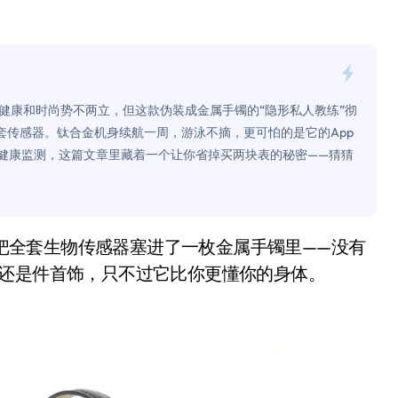
面儿——试驾雷克萨斯ES 500e
200亿的债
是不送主机，你领不领？
健康和时尚势不两立，但这款伪装成金属手镯的“隐形私人教练”彻
！老司机教你3招真·快充
套传感器。钛合金机身续航一周，游泳不摘，更可怕的是它的App
弃健康监测，这篇文章里藏着一个让你省掉买两块表的秘密——猜猜
主怒了：车内不是广告屏！
错真的会后悔吗？
TFS的终极对决
冰箱，你中招了吗？
…还是件首饰，只不过它比你更懂你的身体。
测，值不值得冲？
Mini LED全球话语权
“休克疗法”宣告暂停