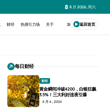
8
8 月 2026, 周六
戏
财经
热搜引力场
关于
返回首页
每日财经
财经
黄金瞬间冲破4200，白银狂飙
3.5%！三大利好连夜引爆
8 月 6 , 2026