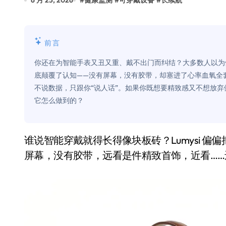
6 月 25, 2026
#
健康监测
#
可穿戴设备
#
长续航
比Model 3便宜？不，比Model 3有
550亿美金！沙特把EA买了，但背了
前言
Xbox 25岁生日送壁纸送徽章，就
你还在为智能手表又丑又重、戴不出门而纠结？大多数人以为
别再用汽车USB给MacBook充电了
底颠覆了认知——没有屏幕，没有胶带，却塞进了心率血氧全
不说数据，只跟你“说人话”。如果你既想要精致感又不想放
花钱买宝马，启动先看蜘蛛侠？”车
它怎么做到的？
Windows 11家庭版和专业版，选
你的U盘格式对了吗？详解exFAT和N
谁说智能穿戴就得长得像块板砖？Lumysi 偏偏把全套生物传感器塞进了一枚金属手镯里——没有
维修店最怕的“作死”操作：把手机塞
屏幕，没有胶带，远看是件精致首饰，近看…
轻到忽略不计 大疆Mini 2S内录实
从“卖电视”到“定规则”：海信拿下RGB-
对不起胖东来，我先不学了——永辉的