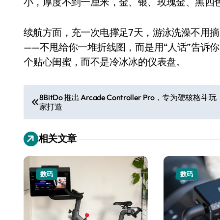
小，厚度不到一厘米，金、银、玫瑰金、黑四
续航方面，充一次电撑足7天，游泳洗澡不用摘
——不甩给你一堆折线图，而是用“人话”告诉
个贴心闺蜜，而不是冷冰冰的仪表盘。
文
8BitDo 推出 Arcade Controller Pro，专为硬核格斗玩
家打造
章
导
小家电
相关文章
航
数码
数码