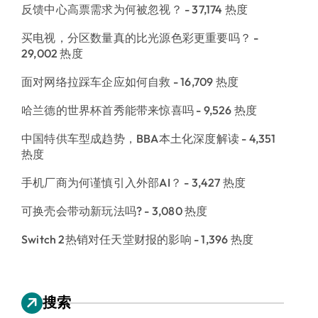
反馈中心高票需求为何被忽视？
- 37,174 热度
买电视，分区数量真的比光源色彩更重要吗？
-
29,002 热度
面对网络拉踩车企应如何自救
- 16,709 热度
哈兰德的世界杯首秀能带来惊喜吗
- 9,526 热度
中国特供车型成趋势，BBA本土化深度解读
- 4,351
热度
手机厂商为何谨慎引入外部AI？
- 3,427 热度
可换壳会带动新玩法吗?
- 3,080 热度
Switch 2热销对任天堂财报的影响
- 1,396 热度
搜索