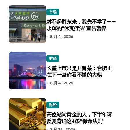
市场
对不起胖东来，我先不学了——
永辉的“休克疗法”宣告暂停
8 月 4 , 2026
财经
长鑫上市只是开胃菜：合肥正
在下一盘你看不懂的大棋
8 月 4 , 2026
财经
高位站岗黄金的人，下半年请
反复背诵这4条“保命法则”
7 月 28 , 2026