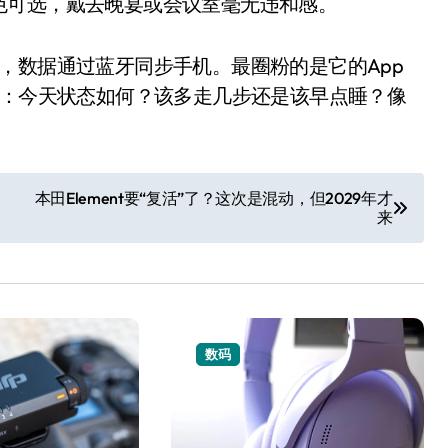
色可选，戴去晚宴或会议室毫无违和感。
，数据通过蓝牙同步手机。最圈粉的是它的App
你：今天状态如何？该多走几步还是该早点睡？像
本田Element要“复活”了？这次是混动，但2029年才
来
小家电
数码