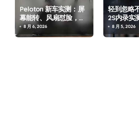
Peloton 新车实测：屏
轻到忽略不计
幕能转、风扇怼脸，但
2S内录实
最狠的是那个机械音
冲？
8 月 6, 2026
8 月 5, 2026
追觅、石头科技注意：你
们的扫地机已被美国认定
为“战略武器”
7 月 30, 2026