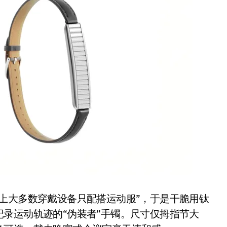
开箱”，一边探测射线一边光伏发电
准版逼近4800
盘你看不懂的大棋
就做错了
GBA SP，情怀拉满
盘党也能“以盘换数”了？
避坑+种草
边”续命了？
上大多数穿戴设备只配搭运动服”，于是干脆用钛
录运动轨迹的“伪装者”手镯。尺寸仅拇指节大