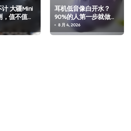
 大疆Mini
耳机低音像白开水？
测，值不值得
90%的人第一步就做错
了
8 月 4, 2026
净利润暴跌7.7%，苏泊尔
开始靠“擦边”续命了？
8 月 7, 2026