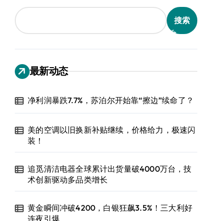
搜索
最新动态
净利润暴跌7.7%，苏泊尔开始靠“擦边”续命了？
美的空调以旧换新补贴继续，价格给力，极速闪
装！
追觅清洁电器全球累计出货量破4000万台，技
术创新驱动多品类增长
黄金瞬间冲破4200，白银狂飙3.5%！三大利好
连夜引爆