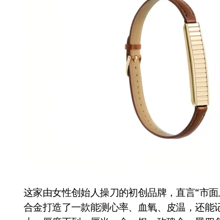
国际首次！中国钙钛矿探测器太空“
小米涨价！K90跳上3099，小米17标
长鑫上市只是开胃菜：合肥正在下一
耳机低音像白开水？90%的人第一步
复古玩家狂喜：Anbernic第三次复刻
Xbox 360 游戏终于要登 PC，光
AirTag 新版到底香不香？一篇帮你
净利润暴跌7.7%，苏泊尔开始靠“擦
这家由女性创始人操刀的初创品牌，直言“市面
合金打造了一款能测心率、血氧、皮温，还能记