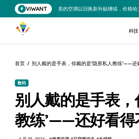
跳
ViWANT
美的空调以旧换新补贴继续，价格给
转
到
追觅清洁电器全球累计出货量破400
内
容
科技
黄金瞬间冲破4200，白银狂飙3.5
特斯拉中国卖第五，丰田一季净赚两
Peloton 新车实测：屏幕能转、
首页
别人戴的是手表，你戴的是‘隐形私人教练’——还
Xbox七月大崩盘：裁员3200、
《我的世界》登陆Switch 2：画质
数码
别人戴的是手表，
谷歌DeepMind创始人辞去CEO，但
全球最小U盘，容量却碾压iPhone 
教练’——还好看得
400层堆叠、性能翻倍 三星把最新存
召回X9、合作大众遇冷、高端梦碎：