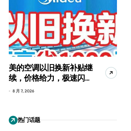
美的空调以旧换新补贴继
续，价格给力，极速闪
货
装！
8 月 7, 2026
8
热门话题