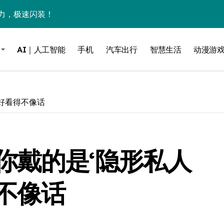
力，极速闪装！
0万台，技术创新驱动多品类增长
AI｜人工智能
手机
汽车出行
智慧生活
动漫游
%！三大利好连夜引爆
个比亚迪——中国车企该醒醒了
风扇怼脸，但最狠的是那个机械音
好看得不像话
卖工作室、网络瘫了，微软这次真急了
大跃进，但鼠标操控才是真·杀手锏？
你戴的是‘隐形私人
继续“垂帘听政”？
17顶配？闪迪这波操作太狠了
不像话
储技术给了AI
小鹏的“多事之夏”