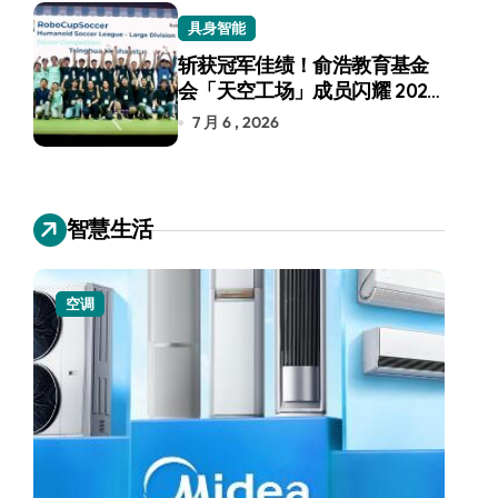
具身智能
斩获冠军佳绩！俞浩教育基金
会「天空工场」成员闪耀 2026
RoboCup 机器人世界杯
7 月 6 , 2026
智慧生活
空调